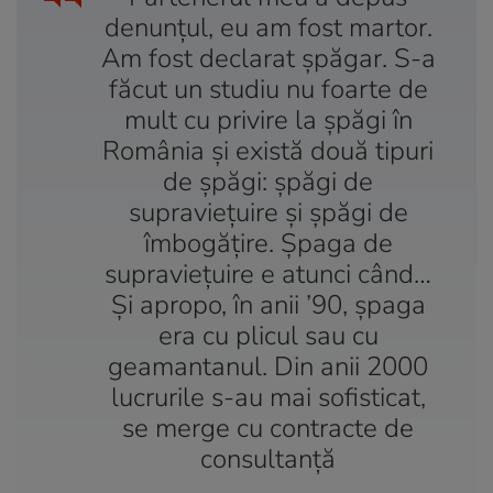
denunțul, eu am fost martor.
Am fost declarat șpăgar. S-a
făcut un studiu nu foarte de
mult cu privire la șpăgi în
România și există două tipuri
de șpăgi: șpăgi de
supraviețuire și șpăgi de
îmbogățire. Șpaga de
supraviețuire e atunci când…
Și apropo, în anii ’90, șpaga
era cu plicul sau cu
geamantanul. Din anii 2000
lucrurile s-au mai sofisticat,
se merge cu contracte de
consultanță