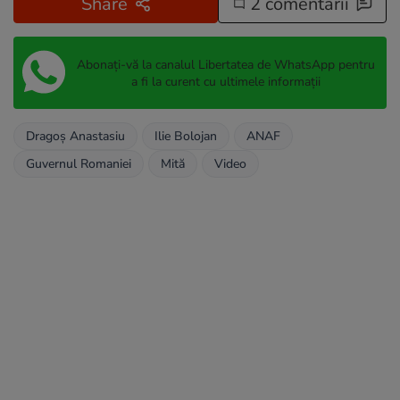
Share
2 comentarii
Abonați-vă la canalul Libertatea de WhatsApp pentru
a fi la curent cu ultimele informații
Dragoș Anastasiu
Ilie Bolojan
ANAF
Guvernul Romaniei
Mită
Video