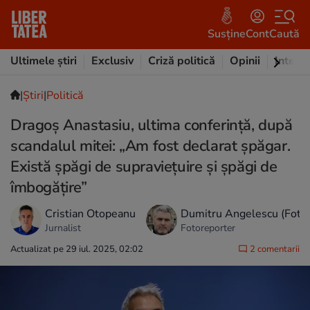
Susține
Cont
Caută
Ultimele știri
Exclusiv
Criză politică
Opinii
Intervi
|
Ştiri
|
Politică
Dragoş Anastasiu, ultima conferință, după
scandalul mitei: „Am fost declarat șpăgar.
Există șpăgi de supraviețuire și șpăgi de
îmbogățire”
Cristian Otopeanu
Dumitru Angelescu (Foto
Jurnalist
Fotoreporter
Actualizat pe 29 iul. 2025, 02:02
2 comentarii