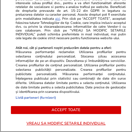
interesele si/sau profilul dvs., pentru a va oferi functionalitati aferente
combinații clientelare si de grup de interese se fură
retelelor de socializare si pentru a analiza traficul pe website. Beneficiati
banii de la buget de zeci de miliarde de lei prin
de drepturile prevazute de art. 15-22 din GDPR in legatura cu
prelucrarea datelor cu caracter personal. Aceste drepturi pot fi exercitate
umflarea prețurilor și comisioane, peșcheș mită,
prin modalitatea indicata
aici
. Prin click pe “ACCEPT TOATE”, acceptati
folosirea tuturor Tehnologiilor de tip Cookie, care implica inclusiv acceptul
corupție, la noi toate preturile din bani de la buget
dvs. cu privire la stocarea/accesarea informatiilor de catre Vendor-ii cu
sau fonduri europene la investiții de autostrazi,
care colaboram. Prin click pe “VREAU SA MODIFIC SETARILE
INDIVIDUAL” puteti schimba preferintele in mod individual, mai putin
softuri sunt umflate si de zece ori valoarea reală a
cele legate de cookie strict necesare pentru functionarea website-ului.
lucrărilor, exemple sunt cu softurile lui fugarul
Atât noi, cât și partenerii noștri prelucrăm datele pentru a oferi:
ghiță umflate de zeci de ori sau softurile de la casa
Măsurarea performanței reclamelor. Utilizarea profilurilor pentru
de pensii de sute de milioane care nu funcționează
selectarea conținutului personalizat. Stocarea și/sau accesarea
informațiilor de pe un dispozitiv. Dezvoltarea și îmbunătățirea serviciilor.
nici acum contractate la preturi exorbitante
Crearea profilurilor de conținut personalizat. Utilizarea profilurilor pentru
nejustificate.
selectarea publicității personalizate. Crearea profilurilor pentru
publicitate personalizată. Măsurarea performanței conținutului.
Înțelegerea publicului prin statistici sau combinații de date din surse
0
0
0
diferite. Utilizarea datelor limitate pentru a selecta conținutul. Utilizarea
de date limitate pentru a selecta publicitatea. Date precise de geolocație
Comentează
și identificarea prin scanarea dispozitivului.
Listă parteneri (furnizori)
Loghează-te în contul tău
pentru a adăuga
comentarii și a te alătura dialogului.
ACCEPT TOATE
VREAU SA MODIFIC SETARILE INDIVIDUAL