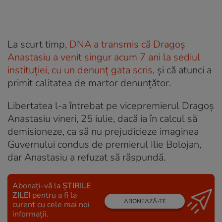
La scurt timp,
DNA a transmis că Dragoș
Anastasiu a venit singur acum 7 ani la sediul
instituției, cu un denunț gata scris
, și că atunci a
primit calitatea de martor denunțător.
Libertatea l-a întrebat pe vicepremierul Dragoș
Anastasiu vineri, 25 iulie, dacă ia în calcul să
demisioneze, ca să nu prejudicieze imaginea
Guvernului condus de premierul Ilie Bolojan,
dar Anastasiu a refuzat să răspundă.
Abonați-vă la
ȘTIRILE
ZILEI
pentru a fi la
ABONEAZĂ-TE
curent cu cele mai noi
informații.