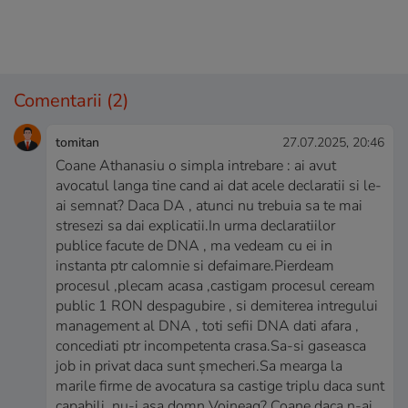
Comentarii
(2)
tomitan
27.07.2025, 20:46
Coane Athanasiu o simpla intrebare : ai avut
avocatul langa tine cand ai dat acele declaratii si le-
ai semnat? Daca DA , atunci nu trebuia sa te mai
stresezi sa dai explicatii.In urma declaratiilor
publice facute de DNA , ma vedeam cu ei in
instanta ptr calomnie si defaimare.Pierdeam
procesul ,plecam acasa ,castigam procesul ceream
public 1 RON despagubire , si demiterea intregului
management al DNA , toti sefii DNA dati afara ,
concediati ptr incompetenta crasa.Sa-si gaseasca
job in privat daca sunt șmecheri.Sa mearga la
marile firme de avocatura sa castige triplu daca sunt
capabili, nu-i asa domn Voineag? Coane daca n-ai