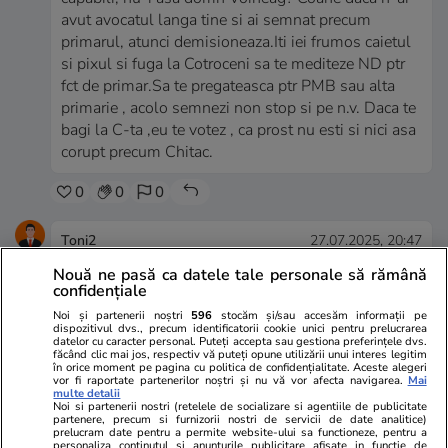
avut avocatul langa tine si ai semnat precum
primarul, atunci demisioneaza.Iti iei frumos caietul
si pixul si fuga la Cotroceni sa te mediteze ND ptr
fct de primar.Sa te pregateasca ptr PMB sau alta
primarie , acolo semnezi non stop si pe n.v. Daca te
bagi la C-ta ,eu te votez , ca prost nu esti si nici asa
corupt precum Chitac.
0
0
0
Toni2
27.07.2025, 20:47
Nu este normal că un om de afaceri proprietar a mai
Nouă ne pasă ca datele tale personale să rămână
multor firme să facă parte din guvernul României,
confidențiale
ori faci afaceri private ori faci politică dar nu pe
Noi și partenerii noștri
596
stocăm și/sau accesăm informații pe
dispozitivul dvs., precum identificatorii cookie unici pentru prelucrarea
amândouă in același timp, cele mai mari acte de
datelor cu caracter personal. Puteți accepta sau gestiona preferințele dvs.
corupție se fac prin combinația firme companii
făcând clic mai jos, respectiv vă puteți opune utilizării unui interes legitim
în orice moment pe pagina cu politica de confidențialitate. Aceste alegeri
private cu politrucii de la putere prin care se atribuie
vor fi raportate partenerilor noștri și nu vă vor afecta navigarea.
Mai
multe detalii
lucrările din banii de la buget prin influența, mita și
Noi si partenerii nostri (retelele de socializare si agentiile de publicitate
corupție la preturi exorbitante de câteva ori mai mari
partenere, precum si furnizorii nostri de servicii de date analitice)
prelucram date pentru a permite website-ului sa functioneze, pentru a
fata de valoarea reală a lucrărilor, in astfel de
personaliza continutul si anunturile publicitare afisate in functie de