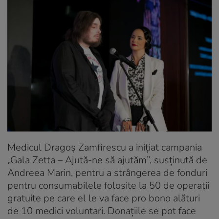
Medicul Dragoș Zamfirescu a inițiat campania
„Gala Zetta – Ajută-ne să ajutăm”, susținută de
Andreea Marin, pentru a strângerea de fonduri
pentru consumabilele folosite la 50 de operații
gratuite pe care el le va face pro bono alături
de 10 medici voluntari. Donațiile se pot face