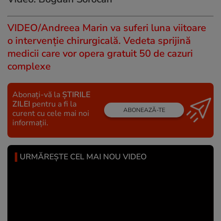
VIDEO/Andreea Marin va suferi luna viitoare
o intervenție chirurgicală. Vedeta sprijină
medicii care vor opera gratuit 50 de cazuri
complexe
Abonați-vă la
ȘTIRILE
ZILEI
pentru a fi la
ABONEAZĂ-TE
curent cu cele mai noi
informații.
URMĂREȘTE CEL MAI NOU VIDEO