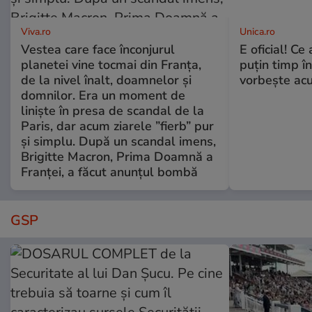
Viva.ro
Unica.ro
Vestea care face înconjurul
E oficial! Ce 
planetei vine tocmai din Franța,
puțin timp î
de la nivel înalt, doamnelor și
vorbește ac
domnilor. Era un moment de
liniște în presa de scandal de la
Paris, dar acum ziarele ”fierb” pur
și simplu. După un scandal imens,
Brigitte Macron, Prima Doamnă a
Franței, a făcut anunțul bombă
GSP