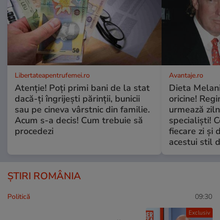
Libertateapentrufemei.ro
Avantaje.ro
Atenție! Poți primi bani de la stat
Dieta Melan
dacă-ți îngrijești părinții, bunicii
oricine! Regi
sau pe cineva vârstnic din familie.
urmează zilni
Acum s-a decis! Cum trebuie să
specialiști! 
procedezi
fiecare zi și 
acestui stil 
ȘTIRI ROMÂNIA
Politică
09:30
Exclusiv