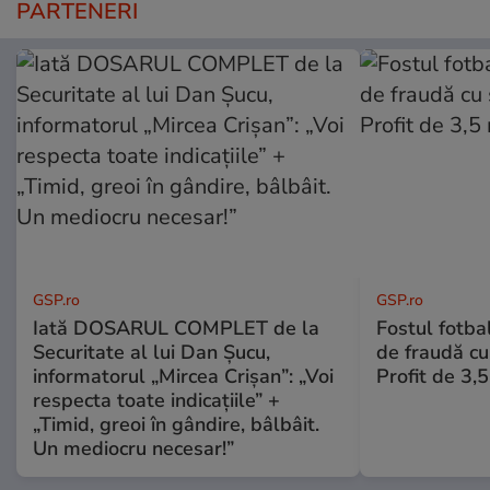
PARTENERI
GSP.ro
GSP.ro
Iată DOSARUL COMPLET de la
Fostul fotba
Securitate al lui Dan Șucu,
de fraudă cu 
informatorul „Mircea Crișan”: „Voi
Profit de 3,
respecta toate indicațiile” +
„Timid, greoi în gândire, bâlbâit.
Un mediocru necesar!”