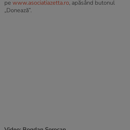
pe
www.asociatiazetta.ro
, apăsând butonul
„Donează”.
Video: Bogdan Sorocan