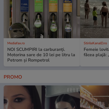
Mediafax.ro
StirileKanalD.ro
NOI SCUMPIRI la carburanți.
Femeie lovit
Motorina sare de 10 lei pe litru la
făcea plajă: „
Petrom și Rompetrol
PROMO