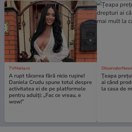
TVMania.ro
ObservatorNews
A rupt tăcerea fără nicio rușine!
Țeapa prețulu
Daniela Crudu spune totul despre
ai când prod
activitatea ei de pe platformele
la casa de m
pentru adulți: „Fac ce vreau, e
wow!”