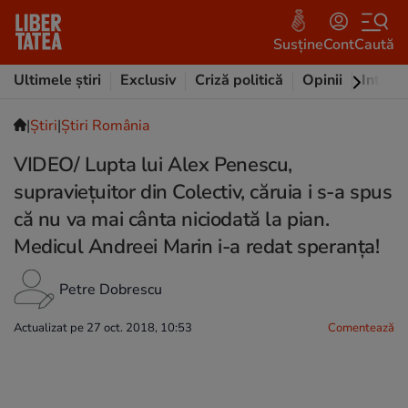
Susține
Cont
Caută
Ultimele știri
Exclusiv
Criză politică
Opinii
Intervi
|
Ştiri
|
Știri România
VIDEO/ Lupta lui Alex Penescu,
supraviețuitor din Colectiv, căruia i s-a spus
că nu va mai cânta niciodată la pian.
Medicul Andreei Marin i-a redat speranța!
Petre Dobrescu
Actualizat pe 27 oct. 2018, 10:53
Comentează