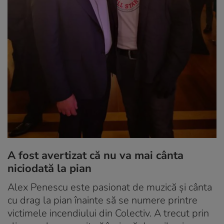
A fost avertizat că nu va mai cânta
niciodată la pian
Alex Penescu este pasionat de muzică și cânta
cu drag la pian înainte să se numere printre
victimele incendiului din Colectiv. A trecut prin