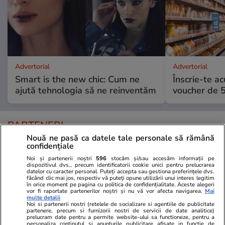
Advertorial
Advertorial
Smart is the new chic: Cum ne
Înscrie-te ac
ajută tehnologia să ne reinventăm
voucher de 5
PARTENERI
Nouă ne pasă ca datele tale personale să rămână
confidențiale
Noi și partenerii noștri
596
stocăm și/sau accesăm informații pe
dispozitivul dvs., precum identificatorii cookie unici pentru prelucrarea
datelor cu caracter personal. Puteți accepta sau gestiona preferințele dvs.
făcând clic mai jos, respectiv vă puteți opune utilizării unui interes legitim
în orice moment pe pagina cu politica de confidențialitate. Aceste alegeri
vor fi raportate partenerilor noștri și nu vă vor afecta navigarea.
Mai
multe detalii
Noi si partenerii nostri (retelele de socializare si agentiile de publicitate
partenere, precum si furnizorii nostri de servicii de date analitice)
prelucram date pentru a permite website-ului sa functioneze, pentru a
personaliza continutul si anunturile publicitare afisate in functie de