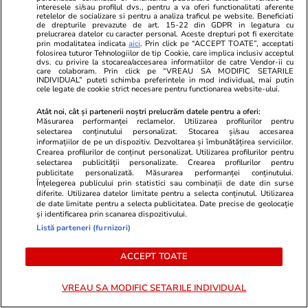
interesele si/sau profilul dvs., pentru a va oferi functionalitati aferente
retelelor de socializare si pentru a analiza traficul pe website. Beneficiati
de drepturile prevazute de art. 15-22 din GDPR in legatura cu
prelucrarea datelor cu caracter personal. Aceste drepturi pot fi exercitate
Wowbiz.ro
Redactia.ro
prin modalitatea indicata
aici
. Prin click pe “ACCEPT TOATE”, acceptati
folosirea tuturor Tehnologiilor de tip Cookie, care implica inclusiv acceptul
Andreea Ibacka a izbucnit în
De nerecunos
dvs. cu privire la stocarea/accesarea informatiilor de catre Vendor-ii cu
care colaboram. Prin click pe “VREAU SA MODIFIC SETARILE
plâns! Ce a emoționat-o până la
total!! Cum 
INDIVIDUAL” puteti schimba preferintele in mod individual, mai putin
cele legate de cookie strict necesare pentru functionarea website-ului.
lacrimi pe vedetă: „Nu-mi mai e
Roman de la 
rușine să fiu vulnerabilă”
Atât noi, cât și partenerii noștri prelucrăm datele pentru a oferi:
Măsurarea performanței reclamelor. Utilizarea profilurilor pentru
selectarea conținutului personalizat. Stocarea și/sau accesarea
informațiilor de pe un dispozitiv. Dezvoltarea și îmbunătățirea serviciilor.
POLITIC
Crearea profilurilor de conținut personalizat. Utilizarea profilurilor pentru
selectarea publicității personalizate. Crearea profilurilor pentru
publicitate personalizată. Măsurarea performanței conținutului.
Politică
10:24
Înțelegerea publicului prin statistici sau combinații de date din surse
diferite. Utilizarea datelor limitate pentru a selecta conținutul. Utilizarea
de date limitate pentru a selecta publicitatea. Date precise de geolocație
Subvențiile partidelor politice în
și identificarea prin scanarea dispozitivului.
primele șase luni din 2026.
Listă parteneri (furnizori)
Cheltuirea banilor s-a făcut tot
ACCEPT TOATE
fără transparență – analiză
Expert Forum
VREAU SA MODIFIC SETARILE INDIVIDUAL