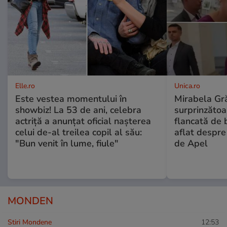
Elle.ro
Unica.ro
Este vestea momentului în
Mirabela Gră
showbiz! La 53 de ani, celebra
surprinzătoar
actriță a anunțat oficial nașterea
flancată de 
celui de-al treilea copil al său:
aflat despre
"Bun venit în lume, fiule"
de Apel
MONDEN
Stiri Mondene
12:53