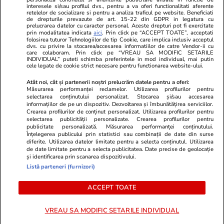
Program TV
Calculator sarcina
Imoradar24
interesele si/sau profilul dvs., pentru a va oferi functionalitati aferente
retelelor de socializare si pentru a analiza traficul pe website. Beneficiati
Avantaje
Ajută Copiii
Colecții Libertatea
de drepturile prevazute de art. 15-22 din GDPR in legatura cu
prelucrarea datelor cu caracter personal. Aceste drepturi pot fi exercitate
prin modalitatea indicata
aici
. Prin click pe “ACCEPT TOATE”, acceptati
Pariază responsabil! Decizia ONJN nr. 821/25.09.2025.
folosirea tuturor Tehnologiilor de tip Cookie, care implica inclusiv acceptul
dvs. cu privire la stocarea/accesarea informatiilor de catre Vendor-ii cu
Jocurile de noroc sunt interzise minorilor.
care colaboram. Prin click pe “VREAU SA MODIFIC SETARILE
INDIVIDUAL” puteti schimba preferintele in mod individual, mai putin
cele legate de cookie strict necesare pentru functionarea website-ului.
© 2026 Ringier Romania. Toate drepturile rezervate
Atât noi, cât și partenerii noștri prelucrăm datele pentru a oferi:
Măsurarea performanței reclamelor. Utilizarea profilurilor pentru
selectarea conținutului personalizat. Stocarea și/sau accesarea
informațiilor de pe un dispozitiv. Dezvoltarea și îmbunătățirea serviciilor.
Crearea profilurilor de conținut personalizat. Utilizarea profilurilor pentru
Actualizare preferințe cookies
selectarea publicității personalizate. Crearea profilurilor pentru
publicitate personalizată. Măsurarea performanței conținutului.
Înțelegerea publicului prin statistici sau combinații de date din surse
diferite. Utilizarea datelor limitate pentru a selecta conținutul. Utilizarea
de date limitate pentru a selecta publicitatea. Date precise de geolocație
și identificarea prin scanarea dispozitivului.
Listă parteneri (furnizori)
ACCEPT TOATE
VREAU SA MODIFIC SETARILE INDIVIDUAL