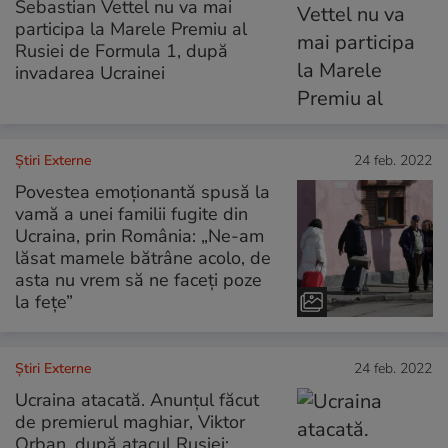
Sebastian Vettel nu va mai
participa la Marele Premiu al
Rusiei de Formula 1, după
invadarea Ucrainei
Știri Externe
24 feb. 2022
Povestea emoționantă spusă la
vamă a unei familii fugite din
Ucraina, prin România: „Ne-am
lăsat mamele bătrâne acolo, de
asta nu vrem să ne faceți poze
la fețe”
Știri Externe
24 feb. 2022
Ucraina atacată. Anunțul făcut
de premierul maghiar, Viktor
Orban, după atacul Rusiei: