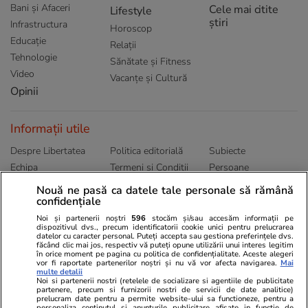
Bani și Afaceri
Cele mai citite
Lifestyle
știri
Infrastructura
Horoscop
Educație
Relații
Tehnologie
Sănătate și Fitness
Video
Vacanțe și Cultură
Opinii
Informații utile
Despre Libertatea
Politica editorială
Subiecte
Echipa
Termeni și Conditii
Persoane
Publicitate
Abonamente
Sitemap
Nouă ne pasă ca datele tale personale să rămână
confidențiale
Politica de
Autori
confidențialitate
Noi și partenerii noștri
596
stocăm și/sau accesăm informații pe
dispozitivul dvs., precum identificatorii cookie unici pentru prelucrarea
datelor cu caracter personal. Puteți accepta sau gestiona preferințele dvs.
Ringier România
făcând clic mai jos, respectiv vă puteți opune utilizării unui interes legitim
în orice moment pe pagina cu politica de confidențialitate. Aceste alegeri
vor fi raportate partenerilor noștri și nu vă vor afecta navigarea.
Mai
Libertatea pentru
ELLE
Locuri de muncă
multe detalii
femei
Noi si partenerii nostri (retelele de socializare si agentiile de publicitate
Gazeta Sporturilor
Imobiliare.ro
partenere, precum si furnizorii nostri de servicii de date analitice)
Unica.ro
prelucram date pentru a permite website-ului sa functioneze, pentru a
Stiri mondene
Jobradar24
personaliza continutul si anunturile publicitare afisate in functie de