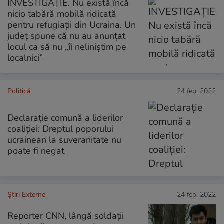
INVESTIGAȚIE. Nu există încă
nicio tabără mobilă ridicată
pentru refugiații din Ucraina. Un
județ spune că nu au anunțat
locul ca să nu „îi neliniștim pe
localnici”
Politică
24 feb. 2022
Declarație comună a liderilor
coaliției: Dreptul poporului
ucrainean la suveranitate nu
poate fi negat
Știri Externe
24 feb. 2022
Reporter CNN, lângă soldații