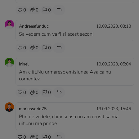
0
0
0
Andreeafunduc
19.09.2023, 03:18
Sa vedem cum va fi si acest sezon!
0
0
0
Irinel
19.09.2023, 05:04
Am citit.Nu urmaresc emisiunea.Asa ca nu
comentez.
0
0
0
mariussorin75
19.09.2023, 15:46
Plin de vedete, chiar si asa nu am reusit sa ma
uit...nu ma prinde
0
0
0