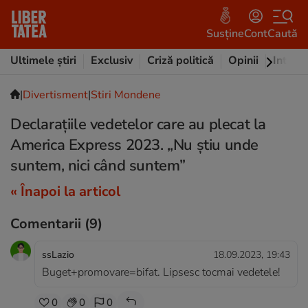
Susține
Cont
Caută
Ultimele știri
Exclusiv
Criză politică
Opinii
Intervi
|
Divertisment
|
Stiri Mondene
Declarațiile vedetelor care au plecat la
America Express 2023. „Nu știu unde
suntem, nici când suntem”
« Înapoi la articol
Comentarii
(9)
ssLazio
18.09.2023, 19:43
Buget+promovare=bifat. Lipsesc tocmai vedetele!
0
0
0