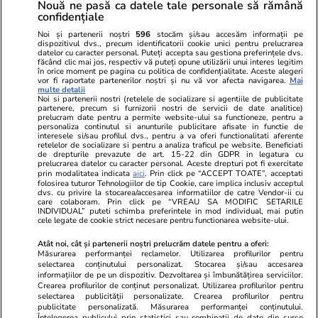
Nouă ne pasă ca datele tale personale să rămână
confidențiale
Politica de
Autori
confidențialitate
Noi și partenerii noștri
596
stocăm și/sau accesăm informații pe
dispozitivul dvs., precum identificatorii cookie unici pentru prelucrarea
datelor cu caracter personal. Puteți accepta sau gestiona preferințele dvs.
Ringier România
făcând clic mai jos, respectiv vă puteți opune utilizării unui interes legitim
în orice moment pe pagina cu politica de confidențialitate. Aceste alegeri
vor fi raportate partenerilor noștri și nu vă vor afecta navigarea.
Mai
Libertatea pentru
ELLE
Locuri de muncă
multe detalii
femei
Noi si partenerii nostri (retelele de socializare si agentiile de publicitate
Gazeta Sporturilor
Imobiliare.ro
partenere, precum si furnizorii nostri de servicii de date analitice)
Unica.ro
prelucram date pentru a permite website-ului sa functioneze, pentru a
Stiri mondene
Jobradar24
personaliza continutul si anunturile publicitare afisate in functie de
Program TV
interesele si/sau profilul dvs., pentru a va oferi functionalitati aferente
Calculator sarcina
Imoradar24
retelelor de socializare si pentru a analiza traficul pe website. Beneficiati
Avantaje
Ajută Copiii
Colecții Libertatea
de drepturile prevazute de art. 15-22 din GDPR in legatura cu
prelucrarea datelor cu caracter personal. Aceste drepturi pot fi exercitate
prin modalitatea indicata
aici
. Prin click pe “ACCEPT TOATE”, acceptati
Pariază responsabil! Decizia ONJN nr. 821/25.09.2025.
folosirea tuturor Tehnologiilor de tip Cookie, care implica inclusiv acceptul
dvs. cu privire la stocarea/accesarea informatiilor de catre Vendor-ii cu
Jocurile de noroc sunt interzise minorilor.
care colaboram. Prin click pe “VREAU SA MODIFIC SETARILE
INDIVIDUAL” puteti schimba preferintele in mod individual, mai putin
cele legate de cookie strict necesare pentru functionarea website-ului.
© 2026 Ringier Romania. Toate drepturile rezervate
Atât noi, cât și partenerii noștri prelucrăm datele pentru a oferi:
Măsurarea performanței reclamelor. Utilizarea profilurilor pentru
selectarea conținutului personalizat. Stocarea și/sau accesarea
informațiilor de pe un dispozitiv. Dezvoltarea și îmbunătățirea serviciilor.
Crearea profilurilor de conținut personalizat. Utilizarea profilurilor pentru
Actualizare preferințe cookies
selectarea publicității personalizate. Crearea profilurilor pentru
publicitate personalizată. Măsurarea performanței conținutului.
Înțelegerea publicului prin statistici sau combinații de date din surse