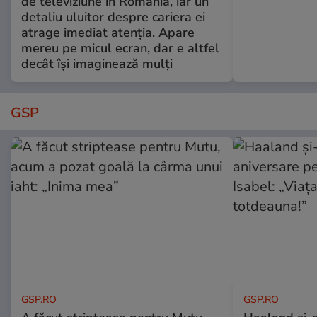
de televiziune în România, iar un
detaliu uluitor despre cariera ei
atrage imediat atenția. Apare
mereu pe micul ecran, dar e altfel
decât își imaginează mulți
GSP
GSP.RO
GSP.RO