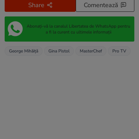
Share
Comentează
Abonați-vă la canalul Libertatea de WhatsApp pentru
a fi la curent cu ultimele informații
George Mihăiță
Gina Pistol
MasterChef
Pro TV