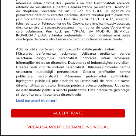
Justiția a decis suspendarea
interesele si/sau profilul dvs., pentru a va oferi functionalitati aferente
inițierii Legii salarizării
retelelor de socializare si pentru a analiza traficul pe website. Beneficiati
de drepturile prevazute de art. 15-22 din GDPR in legatura cu
bugetarilor: „Nu-i treaba
prelucrarea datelor cu caracter personal. Aceste drepturi pot fi exercitate
prin modalitatea indicata
aici
. Prin click pe “ACCEPT TOATE”, acceptati
Justiției să se amestece în
folosirea tuturor Tehnologiilor de tip Cookie, care implica inclusiv acceptul
legiferare”
dvs. cu privire la stocarea/accesarea informatiilor de catre Vendor-ii cu
care colaboram. Prin click pe “VREAU SA MODIFIC SETARILE
INDIVIDUAL” puteti schimba preferintele in mod individual, mai putin
cele legate de cookie strict necesare pentru functionarea website-ului.
PARTENERI
Atât noi, cât și partenerii noștri prelucrăm datele pentru a oferi:
Măsurarea performanței reclamelor. Utilizarea profilurilor pentru
selectarea conținutului personalizat. Stocarea și/sau accesarea
informațiilor de pe un dispozitiv. Dezvoltarea și îmbunătățirea serviciilor.
Crearea profilurilor de conținut personalizat. Utilizarea profilurilor pentru
selectarea publicității personalizate. Crearea profilurilor pentru
publicitate personalizată. Măsurarea performanței conținutului.
Înțelegerea publicului prin statistici sau combinații de date din surse
diferite. Utilizarea datelor limitate pentru a selecta conținutul. Utilizarea
de date limitate pentru a selecta publicitatea. Date precise de geolocație
și identificarea prin scanarea dispozitivului.
Listă parteneri (furnizori)
ACCEPT TOATE
VREAU SA MODIFIC SETARILE INDIVIDUAL
ZiaruldeIasi.ro
Fanatik.ro