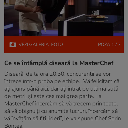
VEZI
GALERIA
FOTO
POZA
1 / 7
Ce se întâmplă diseară la MasterChef
Diseară, de la ora 20.30, concurenții se vor
întrece într-o probă pe echipe. „Vă felicităm că
ați ajuns până aici, dar ați intrat pe ultima sută
de metri, și este cea mai grea parte. La
MasterChef încercăm să vă trecem prin toate,
să vă obișnuiți cu anumite lucruri, încercăm să
vă învățăm să fiți lideri”, le va spune Chef Sorin
Bontea.