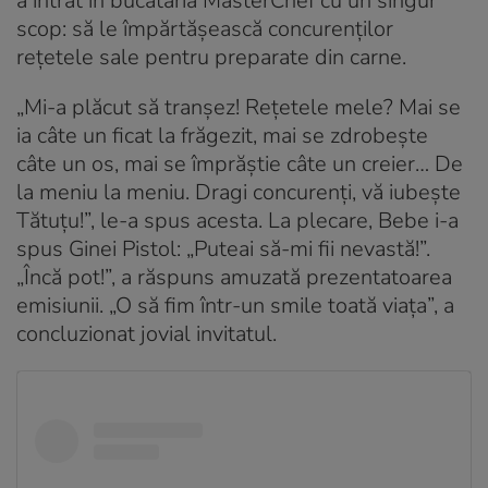
a intrat în bucătăria MasterChef cu un singur
scop: să le împărtășească concurenților
rețetele sale pentru preparate din carne.
„Mi-a plăcut să tranșez! Rețetele mele? Mai se
ia câte un ficat la frăgezit, mai se zdrobește
câte un os, mai se împrăștie câte un creier… De
la meniu la meniu. Dragi concurenți, vă iubește
Tătuțu!”, le-a spus acesta. La plecare, Bebe i-a
spus Ginei Pistol: „Puteai să-mi fii nevastă!”.
„Încă pot!”, a răspuns amuzată prezentatoarea
emisiunii. „O să fim într-un smile toată viața”, a
concluzionat jovial invitatul.