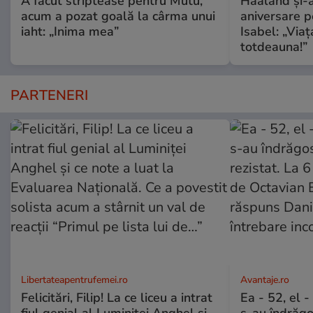
A făcut striptease pentru Mutu,
Haaland și-a
acum a pozat goală la cârma unui
aniversare pe
iaht: „Inima mea”
Isabel: „Via
totdeauna!”
PARTENERI
Libertateapentrufemei.ro
Avantaje.ro
Felicitări, Filip! La ce liceu a intrat
Ea - 52, el 