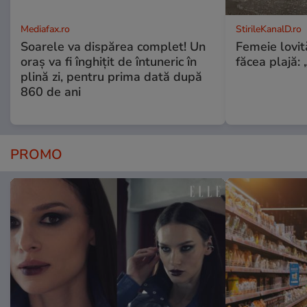
Mediafax.ro
StirileKanalD.ro
Soarele va dispărea complet! Un
Femeie lovit
oraș va fi înghițit de întuneric în
făcea plajă: „
plină zi, pentru prima dată după
860 de ani
PROMO