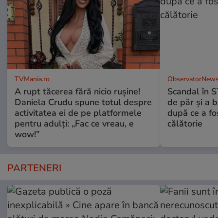
TVMania.ro
ObservatorNews
A rupt tăcerea fără nicio rușine!
Scandal în S
Daniela Crudu spune totul despre
de păr şi a 
activitatea ei de pe platformele
după ce a fos
pentru adulți: „Fac ce vreau, e
călătorie
wow!”
PARTENERI