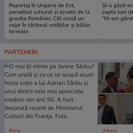
Reportaj în Ungaria de Est,
Și-a găsit e
paradisul cultural și acvatic de la
șapte luni d
granița României. Cât costă un
”M-am gândit
sejur în tărâmul cetăților și băilor
termale
PARTENERI
Elle.ro
Unica.ro