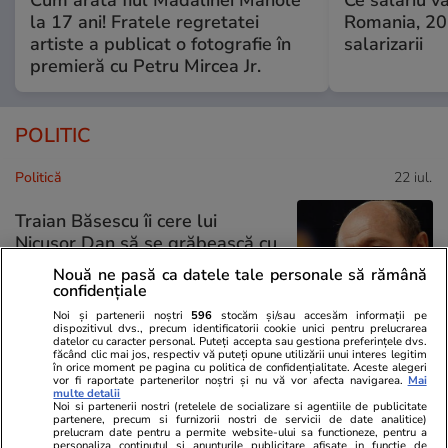
la 17 ani! Fratele regretatei
Romania, 20
artiste a publicat o fotografie în
salarizarii
premieră cu Petru Mircea Jr.
POLITIC
Politică
22 iul.
Traian Băsescu îi cere lui
Nicușor Dan să se grăbească cu
a doua desemnare de premier
Nouă ne pasă ca datele tale personale să rămână
și spune că „nu-l obligă nimeni”
confidențiale
să declanșeze alegeri anticipate
Noi și partenerii noștri
596
stocăm și/sau accesăm informații pe
dispozitivul dvs., precum identificatorii cookie unici pentru prelucrarea
datelor cu caracter personal. Puteți accepta sau gestiona preferințele dvs.
făcând clic mai jos, respectiv vă puteți opune utilizării unui interes legitim
în orice moment pe pagina cu politica de confidențialitate. Aceste alegeri
vor fi raportate partenerilor noștri și nu vă vor afecta navigarea.
Mai
Politică
22 iul.
multe detalii
Fostul președinte al CCR,
Noi si partenerii nostri (retelele de socializare si agentiile de publicitate
Analiză
partenere, precum si furnizorii nostri de servicii de date analitice)
Augustin Zegrean, după ce
prelucram date pentru a permite website-ului sa functioneze, pentru a
personaliza continutul si anunturile publicitare afisate in functie de