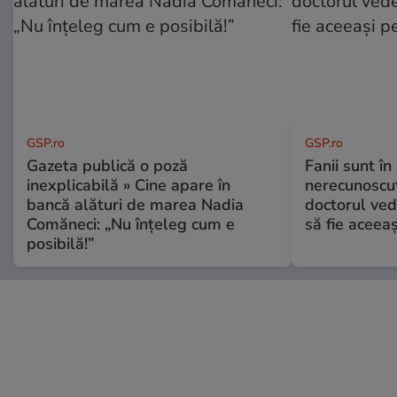
GSP.ro
GSP.ro
Gazeta publică o poză
Fanii sunt în 
inexplicabilă » Cine apare în
nerecunoscut
bancă alături de marea Nadia
doctorul ved
Comăneci: „Nu înțeleg cum e
să fie aceea
posibilă!”