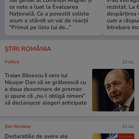
fiul genial al Luminiței Anghel și
s-au îndrăgos
ce note a luat la Evaluarea
rezistat. La 
Națională. Ce a povestit solista
despărțirea 
acum a stârnit un val de reacții
cum a răspu
“Primul pe lista lui de…”
întrebare i
ȘTIRI ROMÂNIA
Politică
22 iul.
Traian Băsescu îi cere lui
Nicușor Dan să se grăbească cu
a doua desemnare de premier
și spune că „nu-l obligă nimeni”
să declanșeze alegeri anticipate
Știri România
21 iul.
Declarațiile de avere ale
Exclusiv