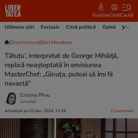
Susține
Cont
Caută
Ultimele știri
Exclusiv
Criză politică
Opinii
Video
|
Divertisment
|
Stiri Mondene
Tătuțu’, interpretat de George Mihăiță,
replică neașteptată în emisiunea
MasterChef: „Ginuța, puteai să îmi fii
nevastă”
Cristina Pîrvu
Jurnalist
Actualizat pe 03 dec. 2024, 13:39
Comentează