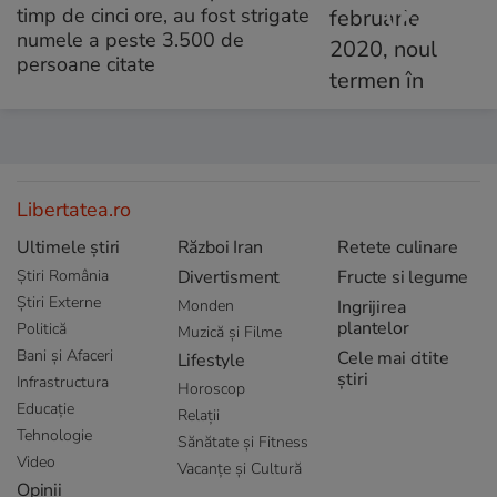
timp de cinci ore, au fost strigate
numele a peste 3.500 de
persoane citate
Libertatea.ro
Ultimele știri
Război Iran
Retete culinare
Știri România
Divertisment
Fructe si legume
Știri Externe
Monden
Ingrijirea
plantelor
Politică
Muzică și Filme
Bani și Afaceri
Cele mai citite
Lifestyle
știri
Infrastructura
Horoscop
Educație
Relații
Tehnologie
Sănătate și Fitness
Video
Vacanțe și Cultură
Opinii