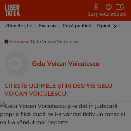
Susține
Cont
Caută
Ultimele știri
Exclusiv
Criză politică
Opinii
Intervi
|
|
Persoane
Gelu Voican Voiculescu
Gelu Voican Voiculescu
CITEŞTE ULTIMELE ŞTIRI DESPRE GELU
VOICAN VOICULESCU!