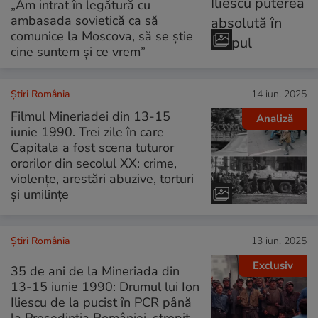
„Am intrat în legătură cu
ambasada sovietică ca să
comunice la Moscova, să se ştie
cine suntem şi ce vrem”
Știri România
14 iun. 2025
Filmul Mineriadei din 13-15
Analiză
iunie 1990. Trei zile în care
Capitala a fost scena tuturor
ororilor din secolul XX: crime,
violențe, arestări abuzive, torturi
și umilințe
Știri România
13 iun. 2025
Exclusiv
35 de ani de la Mineriada din
13-15 iunie 1990: Drumul lui Ion
Iliescu de la pucist în PCR până