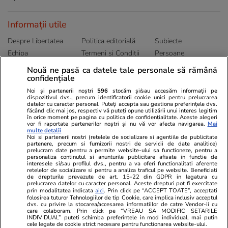
Informații utile
Despre Libertatea
Politica editorială
Subiecte
Echipa
Termeni și Conditii
Persoane
Publicitate
Abonamente
Sitemap
Nouă ne pasă ca datele tale personale să rămână
confidențiale
Politica de
Autori
confidențialitate
Noi și partenerii noștri
596
stocăm și/sau accesăm informații pe
dispozitivul dvs., precum identificatorii cookie unici pentru prelucrarea
datelor cu caracter personal. Puteți accepta sau gestiona preferințele dvs.
Ringier România
făcând clic mai jos, respectiv vă puteți opune utilizării unui interes legitim
în orice moment pe pagina cu politica de confidențialitate. Aceste alegeri
vor fi raportate partenerilor noștri și nu vă vor afecta navigarea.
Mai
Libertatea pentru
ELLE
Locuri de muncă
multe detalii
femei
Noi si partenerii nostri (retelele de socializare si agentiile de publicitate
Gazeta Sporturilor
Imobiliare.ro
partenere, precum si furnizorii nostri de servicii de date analitice)
Unica.ro
prelucram date pentru a permite website-ului sa functioneze, pentru a
Stiri mondene
Jobradar24
personaliza continutul si anunturile publicitare afisate in functie de
Program TV
Calculator sarcina
Imoradar24
interesele si/sau profilul dvs., pentru a va oferi functionalitati aferente
retelelor de socializare si pentru a analiza traficul pe website. Beneficiati
Avantaje
Ajută Copiii
Colecții Libertatea
de drepturile prevazute de art. 15-22 din GDPR in legatura cu
prelucrarea datelor cu caracter personal. Aceste drepturi pot fi exercitate
prin modalitatea indicata
aici
. Prin click pe “ACCEPT TOATE”, acceptati
Pariază responsabil! Decizia ONJN nr. 821/25.09.2025.
folosirea tuturor Tehnologiilor de tip Cookie, care implica inclusiv acceptul
dvs. cu privire la stocarea/accesarea informatiilor de catre Vendor-ii cu
Jocurile de noroc sunt interzise minorilor.
care colaboram. Prin click pe “VREAU SA MODIFIC SETARILE
INDIVIDUAL” puteti schimba preferintele in mod individual, mai putin
cele legate de cookie strict necesare pentru functionarea website-ului.