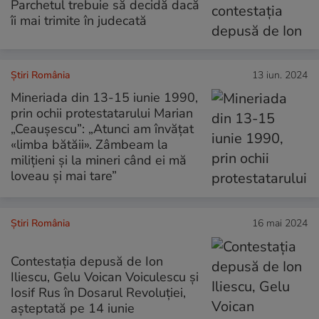
Parchetul trebuie să decidă dacă
îi mai trimite în judecată
Știri România
13 iun. 2024
Mineriada din 13-15 iunie 1990,
prin ochii protestatarului Marian
„Ceaușescu”: „Atunci am învățat
«limba bătăii». Zâmbeam la
milițieni și la mineri când ei mă
loveau și mai tare”
Știri România
16 mai 2024
Contestaţia depusă de Ion
Iliescu, Gelu Voican Voiculescu și
Iosif Rus în Dosarul Revoluției,
aşteptată pe 14 iunie