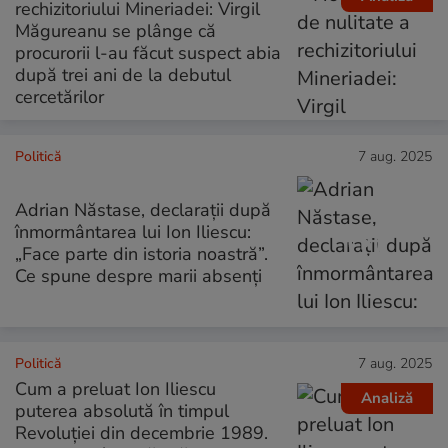
rechizitoriului Mineriadei: Virgil
Măgureanu se plânge că
procurorii l-au făcut suspect abia
după trei ani de la debutul
cercetărilor
Politică
7 aug. 2025
Adrian Năstase, declarații după
înmormântarea lui Ion Iliescu:
„Face parte din istoria noastră”.
Ce spune despre marii absenți
Politică
7 aug. 2025
Cum a preluat Ion Iliescu
Analiză
puterea absolută în timpul
Revoluției din decembrie 1989.