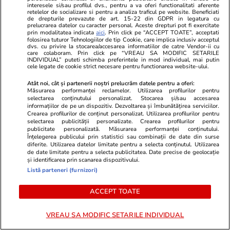
te muți singur – ustensile pe
interesele si/sau profilul dvs., pentru a va oferi functionalitati aferente
retelelor de socializare si pentru a analiza traficul pe website. Beneficiati
care trebuie să le ai în bucătărie
de drepturile prevazute de art. 15-22 din GDPR in legatura cu
prelucrarea datelor cu caracter personal. Aceste drepturi pot fi exercitate
prin modalitatea indicata
aici
. Prin click pe “ACCEPT TOATE”, acceptati
folosirea tuturor Tehnologiilor de tip Cookie, care implica inclusiv acceptul
dvs. cu privire la stocarea/accesarea informatiilor de catre Vendor-ii cu
care colaboram. Prin click pe “VREAU SA MODIFIC SETARILE
INDIVIDUAL” puteti schimba preferintele in mod individual, mai putin
cele legate de cookie strict necesare pentru functionarea website-ului.
Lifestyle
31 iul.
Atât noi, cât și partenerii noștri prelucrăm datele pentru a oferi:
Măsurarea performanței reclamelor. Utilizarea profilurilor pentru
selectarea conținutului personalizat. Stocarea și/sau accesarea
Ulei de perilla – ce este și ce
informațiilor de pe un dispozitiv. Dezvoltarea și îmbunătățirea serviciilor.
Crearea profilurilor de conținut personalizat. Utilizarea profilurilor pentru
beneficii are
selectarea publicității personalizate. Crearea profilurilor pentru
publicitate personalizată. Măsurarea performanței conținutului.
Înțelegerea publicului prin statistici sau combinații de date din surse
diferite. Utilizarea datelor limitate pentru a selecta conținutul. Utilizarea
de date limitate pentru a selecta publicitatea. Date precise de geolocație
și identificarea prin scanarea dispozitivului.
Listă parteneri (furnizori)
Lifestyle
31 iul.
ACCEPT TOATE
Cum poate fi consumat
VREAU SA MODIFIC SETARILE INDIVIDUAL
ghimbirul