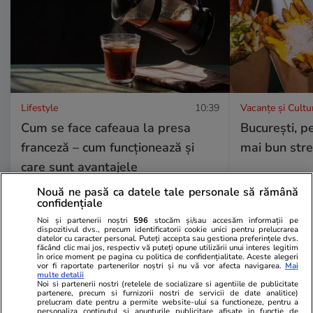
Lifestyle
10:39
Vacanțe și Cultu
Cum se face cafeaua la presa
București, pe
franceză – cum funcționează și
mai bun stre
care sunt avantajele
Nouă ne pasă ca datele tale personale să rămână
confidențiale
Noi și partenerii noștri
596
stocăm și/sau accesăm informații pe
dispozitivul dvs., precum identificatorii cookie unici pentru prelucrarea
datelor cu caracter personal. Puteți accepta sau gestiona preferințele dvs.
făcând clic mai jos, respectiv vă puteți opune utilizării unui interes legitim
în orice moment pe pagina cu politica de confidențialitate. Aceste alegeri
Lifestyle
30 iul.
vor fi raportate partenerilor noștri și nu vă vor afecta navigarea.
Mai
multe detalii
Noi si partenerii nostri (retelele de socializare si agentiile de publicitate
partenere, precum si furnizorii nostri de servicii de date analitice)
Ce vase de gătit îți trebuie dacă
prelucram date pentru a permite website-ului sa functioneze, pentru a
personaliza continutul si anunturile publicitare afisate in functie de