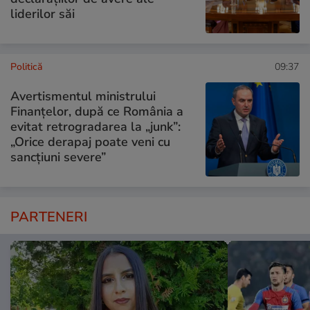
liderilor săi
Politică
09:37
Avertismentul ministrului
Finanțelor, după ce România a
evitat retrogradarea la „junk”:
„Orice derapaj poate veni cu
sancțiuni severe”
PARTENERI