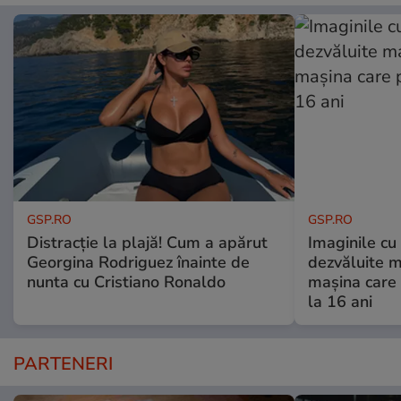
GSP.RO
GSP.RO
Distracție la plajă! Cum a apărut
Imaginile cu
Georgina Rodriguez înainte de
dezvăluite m
nunta cu Cristiano Ronaldo
mașina care 
la 16 ani
PARTENERI