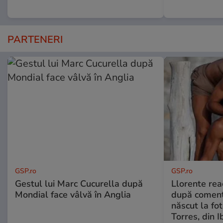
PARTENERI
GSP.ro
GSP.ro
Gestul lui Marc Cucurella după
Llorente rea
Mondial face vâlvă în Anglia
după comenta
născut la fot
Torres, din I