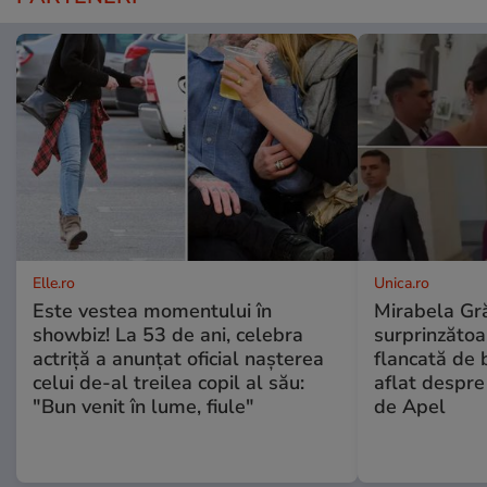
Elle.ro
Unica.ro
Este vestea momentului în
Mirabela Gră
showbiz! La 53 de ani, celebra
surprinzătoar
actriță a anunțat oficial nașterea
flancată de 
celui de-al treilea copil al său:
aflat despre
"Bun venit în lume, fiule"
de Apel