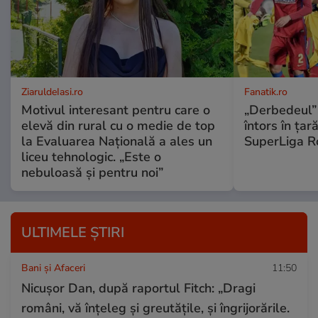
ZiaruldeIasi.ro
Fanatik.ro
Motivul interesant pentru care o
„Derbedeul” 
elevă din rural cu o medie de top
întors în țar
la Evaluarea Națională a ales un
SuperLiga R
liceu tehnologic. „Este o
nebuloasă și pentru noi”
ULTIMELE ȘTIRI
Bani și Afaceri
11:50
Nicușor Dan, după raportul Fitch: „Dragi
români, vă înțeleg și greutățile, și îngrijorările.