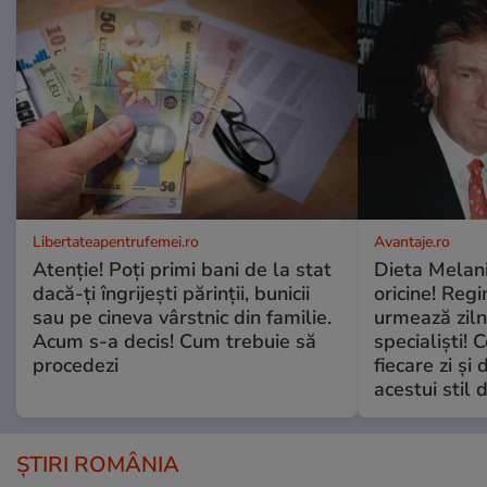
Libertateapentrufemei.ro
Avantaje.ro
Atenție! Poți primi bani de la stat
Dieta Melan
dacă-ți îngrijești părinții, bunicii
oricine! Regi
sau pe cineva vârstnic din familie.
urmează zilni
Acum s-a decis! Cum trebuie să
specialiști! 
procedezi
fiecare zi și 
acestui stil 
ȘTIRI ROMÂNIA