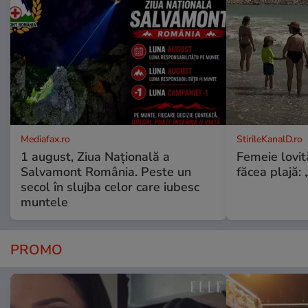
Mediafax.ro
StirileKanalD.ro
1 august, Ziua Națională a
Femeie lovit
Salvamont România. Peste un
făcea plajă: „
secol în slujba celor care iubesc
muntele
PROMO