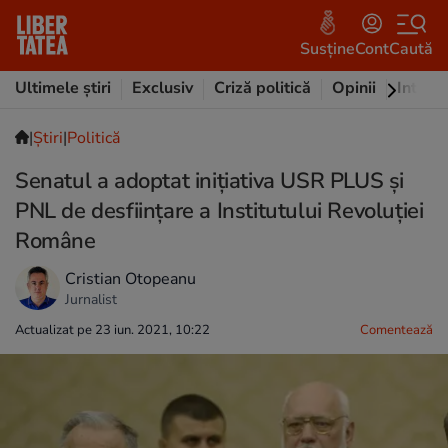
Susține
Cont
Caută
Ultimele știri
Exclusiv
Criză politică
Opinii
Intervi
|
Ştiri
|
Politică
Senatul a adoptat iniţiativa USR PLUS şi
PNL de desfiinţare a Institutului Revoluţiei
Române
Cristian Otopeanu
Jurnalist
Actualizat pe 23 iun. 2021, 10:22
Comentează