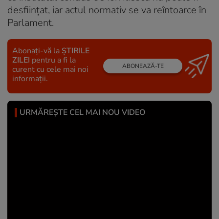
desființat, iar actul normativ se va reîntoarce în
Parlament.
Abonați-vă la
ȘTIRILE
ZILEI
pentru a fi la
ABONEAZĂ-TE
curent cu cele mai noi
informații.
URMĂREȘTE CEL MAI NOU VIDEO