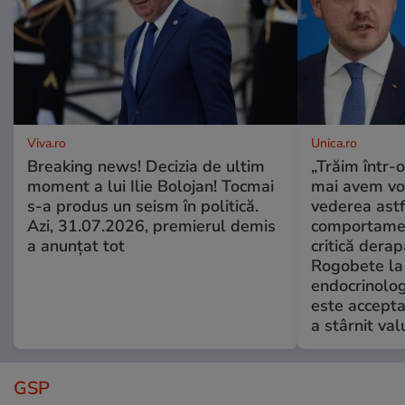
Viva.ro
Unica.ro
Breaking news! Decizia de ultim
„Trăim într-
moment a lui Ilie Bolojan! Tocmai
mai avem vo
s-a produs un seism în politică.
vederea astf
Azi, 31.07.2026, premierul demis
comportamen
a anunțat tot
critică derap
Rogobete la
endocrinolog
este accepta
a stârnit valu
GSP