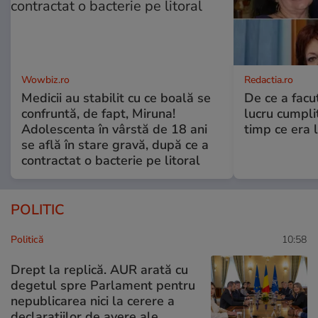
Wowbiz.ro
Redactia.ro
Medicii au stabilit cu ce boală se
De ce a fac
confruntă, de fapt, Miruna!
lucru cumplit
Adolescenta în vârstă de 18 ani
timp ce era 
se află în stare gravă, după ce a
contractat o bacterie pe litoral
POLITIC
Politică
10:58
Drept la replică. AUR arată cu
degetul spre Parlament pentru
nepublicarea nici la cerere a
declarațiilor de avere ale