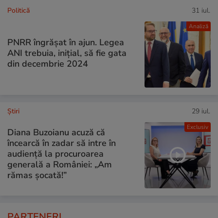
Politică
31 iul.
Analiză
PNRR îngrășat în ajun. Legea
ANI trebuia, inițial, să fie gata
din decembrie 2024
Ştiri
29 iul.
Exclusiv
Diana Buzoianu acuză că
încearcă în zadar să intre în
audiență la procuroarea
generală a României: „Am
rămas șocată!”
PARTENERI