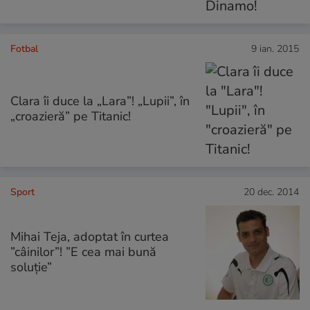
Fotbal
9 ian. 2015
Clara îi duce la „Lara”! „Lupii”, în
„croazieră” pe Titanic!
Sport
20 dec. 2014
Mihai Teja, adoptat în curtea
”câinilor”! ”E cea mai bună
soluţie”