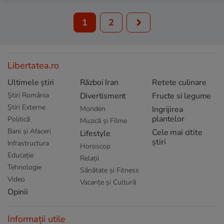
1
2
Libertatea.ro
Ultimele știri
Război Iran
Retete culinare
Știri România
Divertisment
Fructe si legume
Știri Externe
Monden
Ingrijirea
plantelor
Politică
Muzică și Filme
Bani și Afaceri
Cele mai citite
Lifestyle
știri
Infrastructura
Horoscop
Educație
Relații
Tehnologie
Sănătate și Fitness
Video
Vacanțe și Cultură
Opinii
Informații utile