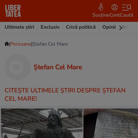
Susține
Cont
Caută
Ultimele știri
Exclusiv
Criză politică
Opinii
Intervi
|
|
Persoane
Ștefan Cel Mare
Ștefan Cel Mare
CITEŞTE ULTIMELE ŞTIRI DESPRE ȘTEFAN
CEL MARE!