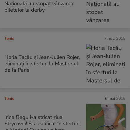
Națională au stopat vânzarea
biletelor la derby
Tenis
7 nov. 2015
Horia Tecău şi Jean-Julien Rojer,
eliminaţi în sferturi la Mastersul
de la Paris
Tenis
6 mai 2015
Irina Begu i-a stricat ziua
Strycovei! S-a calificat în sferturi,
la Madrid! Cu cine va juca