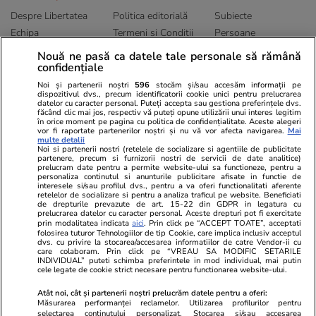
Despre Libertatea
Politica editorială
Subiecte
Echipa
Termeni și Conditii
Persoane
Publicitate
Abonamente
Sitemap
Nouă ne pasă ca datele tale personale să rămână
confidențiale
Politica de
Autori
confidențialitate
Noi și partenerii noștri
596
stocăm și/sau accesăm informații pe
dispozitivul dvs., precum identificatorii cookie unici pentru prelucrarea
datelor cu caracter personal. Puteți accepta sau gestiona preferințele dvs.
Ringier România
făcând clic mai jos, respectiv vă puteți opune utilizării unui interes legitim
în orice moment pe pagina cu politica de confidențialitate. Aceste alegeri
vor fi raportate partenerilor noștri și nu vă vor afecta navigarea.
Mai
Libertatea pentru
ELLE
Locuri de muncă
multe detalii
femei
Noi si partenerii nostri (retelele de socializare si agentiile de publicitate
Gazeta Sporturilor
Imobiliare.ro
partenere, precum si furnizorii nostri de servicii de date analitice)
Unica.ro
prelucram date pentru a permite website-ului sa functioneze, pentru a
Stiri mondene
Jobradar24
personaliza continutul si anunturile publicitare afisate in functie de
Program TV
Calculator sarcina
Imoradar24
interesele si/sau profilul dvs., pentru a va oferi functionalitati aferente
retelelor de socializare si pentru a analiza traficul pe website. Beneficiati
Avantaje
Ajută Copiii
Colecții Libertatea
de drepturile prevazute de art. 15-22 din GDPR in legatura cu
prelucrarea datelor cu caracter personal. Aceste drepturi pot fi exercitate
prin modalitatea indicata
aici
. Prin click pe “ACCEPT TOATE”, acceptati
Pariază responsabil! Decizia ONJN nr. 821/25.09.2025.
folosirea tuturor Tehnologiilor de tip Cookie, care implica inclusiv acceptul
dvs. cu privire la stocarea/accesarea informatiilor de catre Vendor-ii cu
Jocurile de noroc sunt interzise minorilor.
care colaboram. Prin click pe “VREAU SA MODIFIC SETARILE
INDIVIDUAL” puteti schimba preferintele in mod individual, mai putin
cele legate de cookie strict necesare pentru functionarea website-ului.
© 2026 Ringier Romania. Toate drepturile rezervate
Atât noi, cât și partenerii noștri prelucrăm datele pentru a oferi:
Măsurarea performanței reclamelor. Utilizarea profilurilor pentru
selectarea conținutului personalizat. Stocarea și/sau accesarea