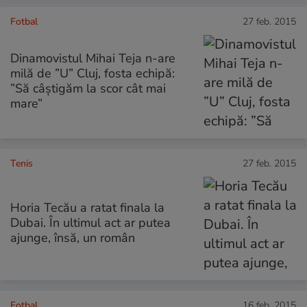
Fotbal
27 feb. 2015
Dinamovistul Mihai Teja n-are
milă de ”U” Cluj, fosta echipă:
”Să câștigăm la scor cât mai
mare”
Tenis
27 feb. 2015
Horia Tecău a ratat finala la
Dubai. În ultimul act ar putea
ajunge, însă, un român
Fotbal
16 feb. 2015