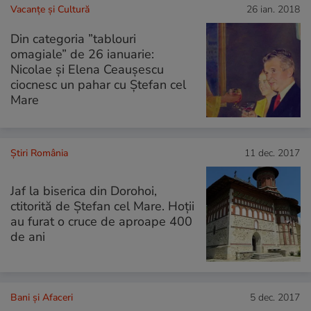
Vacanțe și Cultură
26 ian. 2018
Din categoria ”tablouri
omagiale” de 26 ianuarie:
Nicolae şi Elena Ceauşescu
ciocnesc un pahar cu Ştefan cel
Mare
Știri România
11 dec. 2017
Jaf la biserica din Dorohoi,
ctitorită de Ștefan cel Mare. Hoții
au furat o cruce de aproape 400
de ani
Bani și Afaceri
5 dec. 2017