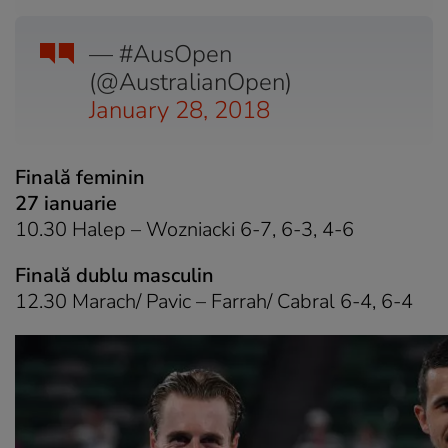
— #AusOpen
(@AustralianOpen)
January 28, 2018
Finală feminin
27 ianuarie
10.30 Halep – Wozniacki 6-7, 6-3, 4-6
Finală dublu masculin
12.30 Marach/ Pavic – Farrah/ Cabral 6-4, 6-4