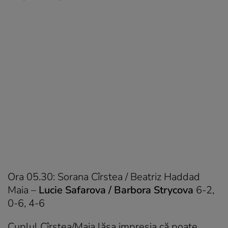
Ora 05.30: Sorana Cîrstea / Beatriz Haddad
Maia –
Lucie Safarova / Barbora Strycova
6-2,
0-6, 4-6
Cuplul Cîrstea/Maia lăsa impresia că poate