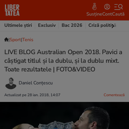
Susține
Cont
Caută
Ultimele știri
Exclusiv
Bac 2026
Criză politică
Opi
|
Sport
|
Tenis
LIVE BLOG Australian Open 2018. Pavici a
câștigat titlul și la dublu, și la dublu mixt.
Toate rezultatele | FOTO&VIDEO
Daniel Conțescu
Actualizat pe 28 ian. 2018, 14:07
Comentează