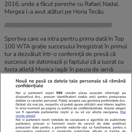
2016, unde a făcut pereche cu Rafael Nadal.
Mergea l-a avut alături pe Horia Tecău.
///////////////////////////////////////////////////////////////////////////////////////////
Sportiva care va intra pentru prima dată în Top
100 WTA grație succesului înregistrat în primul
tur a dezvăluit într-o conferință de presă că
succesul se datorează și faptului că a lucrat cu
fosta atletă Monica Iagăr în pauza de iarnă.
Nouă ne pasă ca datele tale personale să rămână
„Sunt mult mai aşezată, mult mai liniştită, simt
confidențiale
mult mai bine loviturile, când trebuie să atac,
Noi și partenerii noștri
596
stocăm și/sau accesăm informații pe
când trebuie să stau. Pot să spun că m-am
dispozitivul dvs., precum identificatorii cookie unici pentru prelucrarea
datelor cu caracter personal. Puteți accepta sau gestiona preferințele dvs.
maturizat un pic. Am avut parte de o pregătire
făcând clic mai jos, respectiv vă puteți opune utilizării unui interes legitim
în orice moment pe pagina cu politica de confidențialitate. Aceste alegeri
fizică foarte bună în iarnă. Am început să lucrez
vor fi raportate partenerilor noștri și nu vă vor afecta navigarea.
Mai
multe detalii
cu Monica Iagăr, fostă campioană europeană la
Noi si partenerii nostri (retelele de socializare si agentiile de publicitate
partenere, precum si furnizorii nostri de servicii de date analitice)
săritura în înălţime. Mă ajută foarte mult, îmi dă
prelucram date pentru a permite website-ului sa functioneze, pentru a
personaliza continutul si anunturile publicitare afisate in functie de