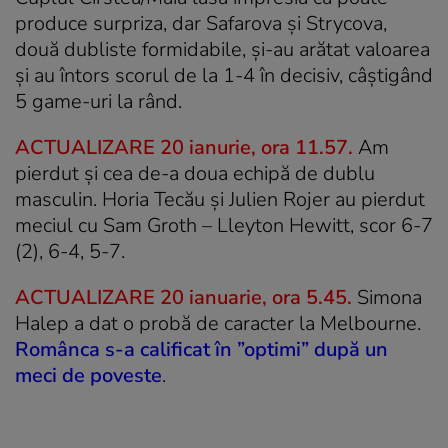
produce surpriza, dar Safarova şi Strycova,
două dubliste formidabile, şi-au arătat valoarea
şi au întors scorul de la 1-4 în decisiv, câştigând
5 game-uri la rând.
ACTUALIZARE 20 ianurie, ora 11.57.
Am
pierdut și cea de-a doua echipă de dublu
masculin. Horia Tecău și Julien Rojer au pierdut
meciul cu Sam Groth – Lleyton Hewitt, scor 6-7
(2), 6-4, 5-7.
ACTUALIZARE 20 ianuarie, ora 5.45.
Simona
Halep a dat o probă de caracter la Melbourne.
Românca s-a calificat în ”optimi” după un
meci de poveste
.