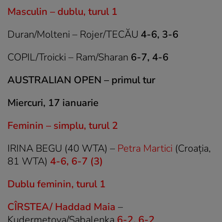
Masculin – dublu, turul 1
Duran/Molteni – Rojer/TECĂU
4-6, 3-6
COPIL/Troicki – Ram/Sharan
6-7, 4-6
AUSTRALIAN OPEN – primul tur
Miercuri, 17 ianuarie
Feminin – simplu, turul 2
IRINA BEGU (40 WTA) –
Petra Martici
(Croația,
81 WTA)
4-6, 6-7 (3)
Dublu feminin, turul 1
CÎRSTEA/ Haddad Maia
–
Kudermetova/Sabalenka
6-2, 6-2