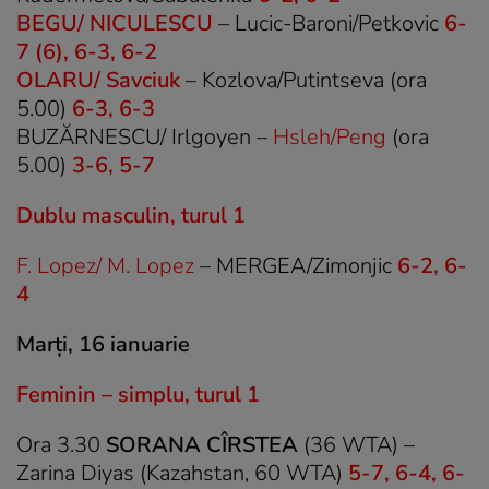
BEGU/ NICULESCU
– Lucic-Baroni/Petkovic
6-
7 (6), 6-3, 6-2
OLARU/ Savciuk
– Kozlova/Putintseva (ora
5.00)
6-3, 6-3
BUZĂRNESCU/ Irlgoyen –
Hsleh/Peng
(ora
5.00)
3-6, 5-7
Dublu masculin, turul 1
F. Lopez/ M. Lopez
– MERGEA/Zimonjic
6-2, 6-
4
Marți, 16 ianuarie
Feminin – simplu, turul 1
Ora 3.30
SORANA CÎRSTEA
(36 WTA) –
Zarina Diyas (Kazahstan, 60 WTA)
5-7, 6-4, 6-