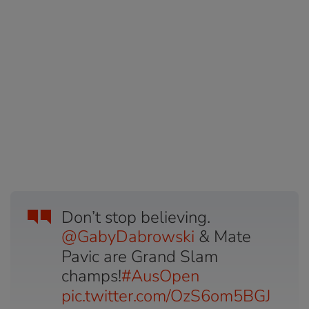
Don’t stop believing.
@GabyDabrowski
& Mate
Pavic are Grand Slam
champs!
#AusOpen
pic.twitter.com/OzS6om5BGJ