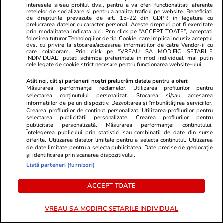
foarte multe sfaturi. Experienţa ei cu siguranţă
interesele si/sau profilul dvs., pentru a va oferi functionalitati aferente
retelelor de socializare si pentru a analiza traficul pe website. Beneficiati
contează şi ştie ce şi când să îmi spună anumite
de drepturile prevazute de art. 15-22 din GDPR in legatura cu
prelucrarea datelor cu caracter personal. Aceste drepturi pot fi exercitate
lucruri. Pregătirea pe care am făcut-o împreună
prin modalitatea indicata
aici
. Prin click pe “ACCEPT TOATE”, acceptati
folosirea tuturor Tehnologiilor de tip Cookie, care implica inclusiv acceptul
mi-a prins foarte bine”, a afirmat Bogdan, într-o
dvs. cu privire la stocarea/accesarea informatiilor de catre Vendor-ii cu
care colaboram. Prin click pe “VREAU SA MODIFIC SETARILE
conferinţă de presă.
INDIVIDUAL” puteti schimba preferintele in mod individual, mai putin
cele legate de cookie strict necesare pentru functionarea website-ului.
Atât noi, cât și partenerii noștri prelucrăm datele pentru a oferi:
Măsurarea performanței reclamelor. Utilizarea profilurilor pentru
Aflată pe locul 104 mondial
selectarea conținutului personalizat. Stocarea și/sau accesarea
informațiilor de pe un dispozitiv. Dezvoltarea și îmbunătățirea serviciilor.
înainte de startul turneului
Crearea profilurilor de conținut personalizat. Utilizarea profilurilor pentru
selectarea publicității personalizate. Crearea profilurilor pentru
de la Antipozi, Ana Bogdan
publicitate personalizată. Măsurarea performanței conținutului.
Înțelegerea publicului prin statistici sau combinații de date din surse
și-a propus ca până la finalul
diferite. Utilizarea datelor limitate pentru a selecta conținutul. Utilizarea
lui 2018 să mai urce cel puțin
de date limitate pentru a selecta publicitatea. Date precise de geolocație
și identificarea prin scanarea dispozitivului.
20 de locuri în clasamentul
Listă parteneri (furnizori)
WTA, acolo unde lider este o
ACCEPT TOATE
altă jucătoare din România,
Simona Halep.
VREAU SA MODIFIC SETARILE INDIVIDUAL