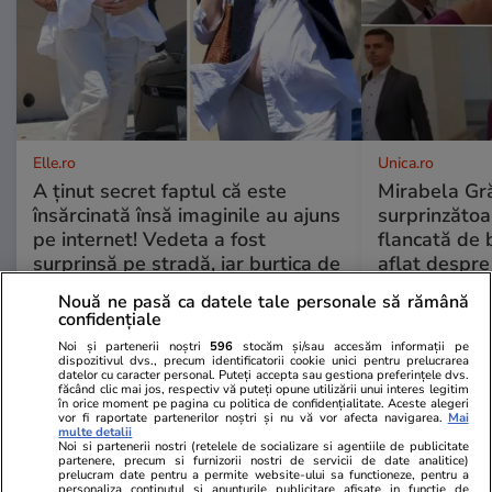
Elle.ro
Unica.ro
A ținut secret faptul că este
Mirabela Gră
însărcinată însă imaginile au ajuns
surprinzătoar
pe internet! Vedeta a fost
flancată de 
surprinsă pe stradă, iar burtica de
aflat despre
gravidă dovedește că va deveni în
de Apel
Nouă ne pasă ca datele tale personale să rămână
curând mamă
confidențiale
Noi și partenerii noștri
596
stocăm și/sau accesăm informații pe
dispozitivul dvs., precum identificatorii cookie unici pentru prelucrarea
datelor cu caracter personal. Puteți accepta sau gestiona preferințele dvs.
făcând clic mai jos, respectiv vă puteți opune utilizării unui interes legitim
în orice moment pe pagina cu politica de confidențialitate. Aceste alegeri
MONDEN
vor fi raportate partenerilor noștri și nu vă vor afecta navigarea.
Mai
multe detalii
Noi si partenerii nostri (retelele de socializare si agentiile de publicitate
Stiri Mondene
19:00
partenere, precum si furnizorii nostri de servicii de date analitice)
prelucram date pentru a permite website-ului sa functioneze, pentru a
personaliza continutul si anunturile publicitare afisate in functie de