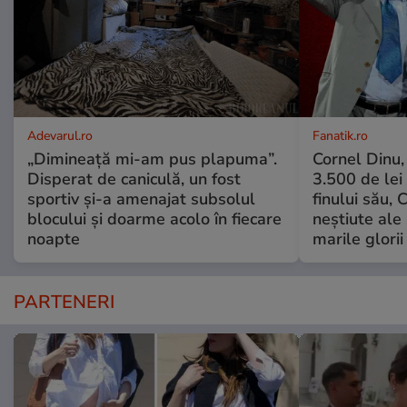
Adevarul.ro
Fanatik.ro
„Dimineață mi-am pus plapuma”.
Cornel Dinu,
Disperat de caniculă, un fost
3.500 de lei
sportiv și-a amenajat subsolul
finului său, 
blocului și doarme acolo în fiecare
neștiute ale
noapte
marile glorii
PARTENERI