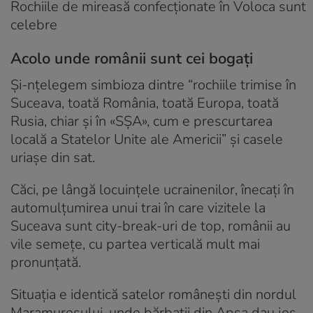
Rochiile de mireasă confecționate în Voloca sunt
celebre
Acolo unde românii sunt cei bogați
Și-nțelegem simbioza dintre “rochiile trimise în
Suceava, toată România, toată Europa, toată
Rusia, chiar și în «SȘA», cum e prescurtarea
locală a Statelor Unite ale Americii” și casele
uriașe din sat.
Căci, pe lângă locuințele ucrainenilor, înecați în
automulțumirea unui trai în care vizitele la
Suceava sunt city-break-uri de top, românii au
vile semețe, cu partea verticală mult mai
pronunțată.
Situația e identică satelor românești din nordul
Maramureșului, unde bărbații din Apșa dau jos