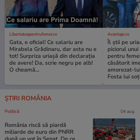
Libertateapentrufemei.ro
Avantaje.ro
Gata, e oficial! Ce salariu are
Îl știi pe ur
Mirabela Grădinaru, dar asta nu e
piciorul unui
tot! Surpriza uriașă din declarația
pentru femei
de avere! Da, scrie negru pe alb!
căsătorit ime
O cheamă…
amorezat-lul
Fosta lui soț
ȘTIRI ROMÂNIA
Politică
04 aug.
România riscă să piardă
miliarde de euro din PNRR
după un vot în Senat. De ce