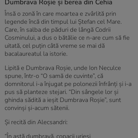
Dumbrava Roșie și berea din Cehia
Însă o zonă în care moartea e zvârlită prin
legende încă din timpul lui Ștefan cel Mare.
Care, în salba de păduri de lângă Codrii
Cosminului, a dus o bătălie ce n-are cum să fie
uitată, cel puțin câtă vreme se mai dă
bacalaureatul la istorie.
Lipită e Dumbrava Roșie, unde Ion Neculce
spune, într-o “O samă de cuvinte”, că
domnitorul i-a înjugat pe polonezii înfrânți și i-a
pus să planteze stejari. “Din sângele lor și
ghinda sădită a ieșit Dumbrava Roșie”, sunt
convinși și-acum sătenii.
Și recită din Alecsandri:
“În astă dumbravă, copacii urieși