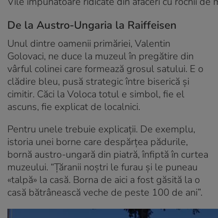
Vile impunătoare ridicate din afaceri cu rochii de 
De la Austro-Ungaria la Raiffeisen
Unul dintre oamenii primăriei, Valentin
Golovaci, ne duce la muzeul în pregătire din
vârful colinei care formează grosul satului. E o
clădire bleu, pusă strategic între biserică și
cimitir. Căci la Voloca totul e simbol, fie el
ascuns, fie explicat de localnici.
Pentru unele trebuie explicații. De exemplu,
istoria unei borne care despărțea pădurile,
bornă austro-ungară din piatră, înfiptă în curtea
muzeului. “Țăranii noștri le furau și le puneau
«talpă» la casă. Borna de aici a fost găsită la o
casă bătrânească veche de peste 100 de ani”.