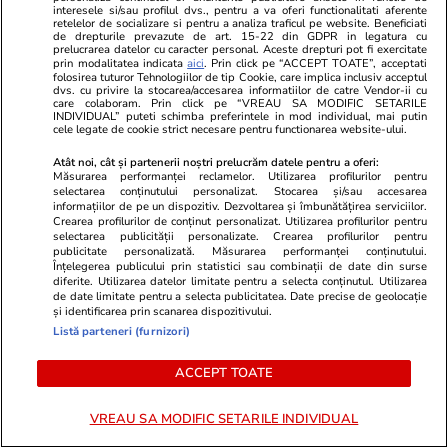
5 Știri by Libertatea- Monden:
Exclusiv
interesele si/sau profilul dvs., pentru a va oferi functionalitati aferente
Andra și-a întâlnit idolii din
retelelor de socializare si pentru a analiza traficul pe website. Beneficiati
de drepturile prevazute de art. 15-22 din GDPR in legatura cu
telenovele care au făcut istorie
prelucrarea datelor cu caracter personal. Aceste drepturi pot fi exercitate
la Acasă TV/Ilinca Vandici,
prin modalitatea indicata
aici
. Prin click pe “ACCEPT TOATE”, acceptati
folosirea tuturor Tehnologiilor de tip Cookie, care implica inclusiv acceptul
plimbată cu elicopterul de
dvs. cu privire la stocarea/accesarea informatiilor de catre Vendor-ii cu
care colaboram. Prin click pe “VREAU SA MODIFIC SETARILE
iubitul „secret”
INDIVIDUAL” puteti schimba preferintele in mod individual, mai putin
cele legate de cookie strict necesare pentru functionarea website-ului.
Atât noi, cât și partenerii noștri prelucrăm datele pentru a oferi:
Stiri Mondene
17:24
Măsurarea performanței reclamelor. Utilizarea profilurilor pentru
selectarea conținutului personalizat. Stocarea și/sau accesarea
informațiilor de pe un dispozitiv. Dezvoltarea și îmbunătățirea serviciilor.
Crearea profilurilor de conținut personalizat. Utilizarea profilurilor pentru
selectarea publicității personalizate. Crearea profilurilor pentru
Motivul surprinzător pentru
publicitate personalizată. Măsurarea performanței conținutului.
care Dana Rogoz refuză avionul
Înțelegerea publicului prin statistici sau combinații de date din surse
în vacanțe. Ce fac copiii ei în tren
diferite. Utilizarea datelor limitate pentru a selecta conținutul. Utilizarea
de date limitate pentru a selecta publicitatea. Date precise de geolocație
și identificarea prin scanarea dispozitivului.
Listă parteneri (furnizori)
ACCEPT TOATE
PARTENERI
VREAU SA MODIFIC SETARILE INDIVIDUAL