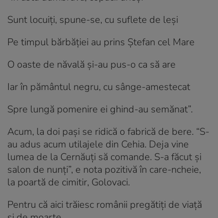
Sunt locuiți, spune-se, cu suflete de leși
Pe timpul bărbăției au prins Ștefan cel Mare
O oaste de năvală și-au pus-o ca să are
Iar în pământul negru, cu sânge-amestecat
Spre lungă pomenire ei ghind-au semănat”.
Acum, la doi pași se ridică o fabrică de bere. “S-
au adus acum utilajele din Cehia. Deja vine
lumea de la Cernăuți să comande. S-a făcut și
salon de nunți”, e nota pozitivă în care-ncheie,
la poartă de cimitir, Golovaci.
Pentru că aici trăiesc românii pregătiți de viață
și de moarte.