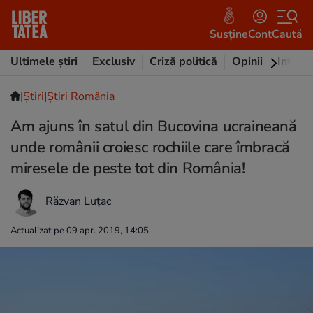
Susține
Cont
Caută
Ultimele știri
Exclusiv
Criză politică
Opinii
Intervi
|
Ştiri
|
Știri România
Am ajuns în satul din Bucovina ucraineană
unde românii croiesc rochiile care îmbracă
miresele de peste tot din România!
Răzvan Luțac
Actualizat pe 09 apr. 2019, 14:05