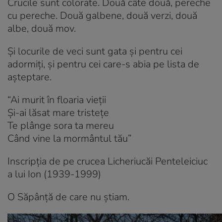
Crucile sunt colorate. Două câte două, pereche
cu pereche. Două galbene, două verzi, două
albe, două mov.
Și locurile de veci sunt gata și pentru cei
adormiți, și pentru cei care-s abia pe lista de
așteptare.
“Ai murit în floaria vieții
Și-ai lăsat mare tristețe
Te plânge sora ta mereu
Când vine la mormântul tău”
Inscripția de pe crucea Licheriucăi Penteleiciuc
a lui Ion (1939-1999)
O Săpânță de care nu știam.