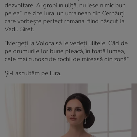
dezvoltare. Ai gropi în uliță, nu iese nimic bun
pe ea”, ne zice Iura, un ucrainean din Cernăuți
care vorbește perfect româna, fiind născut la
Vadu Siret.
“Mergeți la Voloca să le vedeți ulițele. Căci de
pe drumurile lor bune pleacă, în toată lumea,
cele mai cunoscute rochii de mireasă din zonă”.
Și-l ascultăm pe Iura.