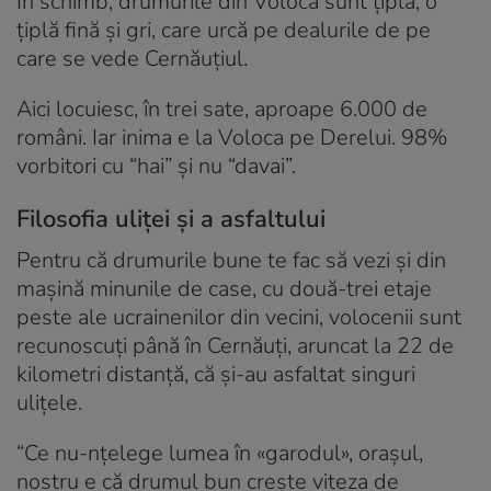
În schimb, drumurile din Voloca sunt țiplă, o
țiplă fină și gri, care urcă pe dealurile de pe
care se vede Cernăuțiul.
Aici locuiesc, în trei sate, aproape 6.000 de
români. Iar inima e la Voloca pe Derelui. 98%
vorbitori cu “hai” și nu “davai”.
Filosofia uliței și a asfaltului
Pentru că drumurile bune te fac să vezi și din
mașină minunile de case, cu două-trei etaje
peste ale ucrainenilor din vecini, volocenii sunt
recunoscuți până în Cernăuți, aruncat la 22 de
kilometri distanță, că și-au asfaltat singuri
ulițele.
“Ce nu-nțelege lumea în «garodul», orașul,
nostru e că drumul bun crește viteza de