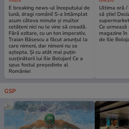
Viva.ro
Unica.ro
E breaking news-ul începutului de
Ultima oră / 
lună, dragi români! S-a întâmplat
să știe! Deci
acum câteva minute și multor
supermarketu
cetățeni nici nu le vine să creadă.
Ce urmează s
Fără ezitare, cu un ton imperativ,
magazine în 
Traian Băsescu a făcut anunțul la
de Ilie Boloj
care nimeni, dar nimeni nu se
aștepta. Și cu atât mai puțin
susținătorii lui Ilie Bolojan! Ce a
spus fostul președinte al
României
GSP