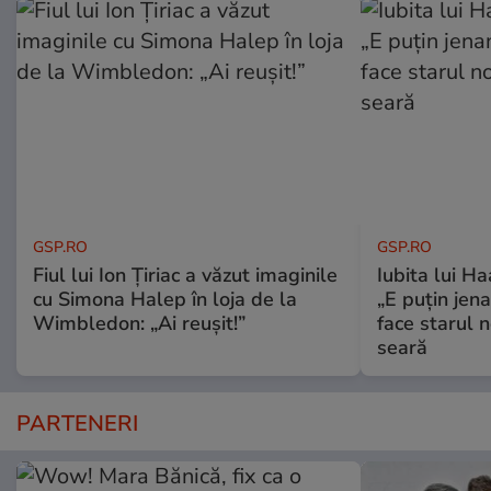
GSP.RO
GSP.RO
Fiul lui Ion Țiriac a văzut imaginile
Iubita lui Ha
cu Simona Halep în loja de la
„E puțin jen
Wimbledon: „Ai reușit!”
face starul n
seară
PARTENERI