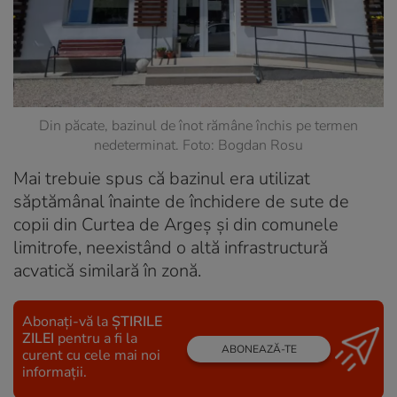
Din păcate, bazinul de înot rămâne închis pe termen
nedeterminat. Foto: Bogdan Rosu
Mai trebuie spus că bazinul era utilizat
săptămânal înainte de închidere de sute de
copii din Curtea de Argeș și din comunele
limitrofe, neexistând o altă infrastructură
acvatică similară în zonă.
Abonați-vă la
ȘTIRILE
ZILEI
pentru a fi la
ABONEAZĂ-TE
curent cu cele mai noi
informații.