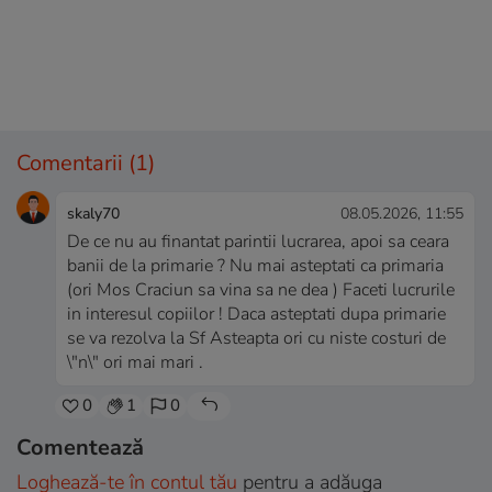
Comentarii
(1)
skaly70
08.05.2026, 11:55
De ce nu au finantat parintii lucrarea, apoi sa ceara
banii de la primarie ? Nu mai asteptati ca primaria
(ori Mos Craciun sa vina sa ne dea ) Faceti lucrurile
in interesul copiilor ! Daca asteptati dupa primarie
se va rezolva la Sf Asteapta ori cu niste costuri de
\"n\" ori mai mari .
0
1
0
Comentează
Loghează-te în contul tău
pentru a adăuga