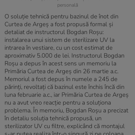
personală
O soluție tehnică pentru bazinul de înot din
Curtea de Argeș a fost propusă formal și
detaliat de instructorul Bogdan Roșu:
instalarea unui sistem de sterilizare UV la
intrarea în vestiare, cu un cost estimat de
aproximativ 5.000 de lei. Instructorul Bogdan
Roșu a depus în acest sens un memoriu la
Primăria Curtea de Argeș din 26 martie a.c.
Memoriul a fost depus în numele a 245 de
părinți, revoltați că bazinul este închis încă din
luna februarie a.c., iar Primăria Curtea de Argeș
nu a avut vreo reacție pentru a soluționa
problema. În memoriu, Bogdan Roșu a precizat
în detaliu soluția tehnică propusă, un
sterilizator UV cu filtre, explicând că montajul
s-ar putea realiza într-o singură zi pe coloana