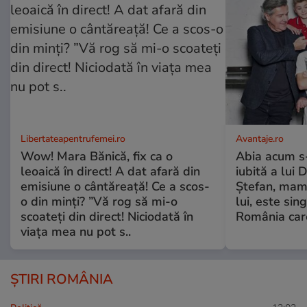
Libertateapentrufemei.ro
Avantaje.ro
Wow! Mara Bănică, fix ca o
Abia acum s-
leoaică în direct! A dat afară din
iubită a lui 
emisiune o cântăreață! Ce a scos-
Ștefan, mama 
o din minți? ”Vă rog să mi-o
lui, este si
scoateți din direct! Niciodată în
România care
viața mea nu pot s..
ȘTIRI ROMÂNIA