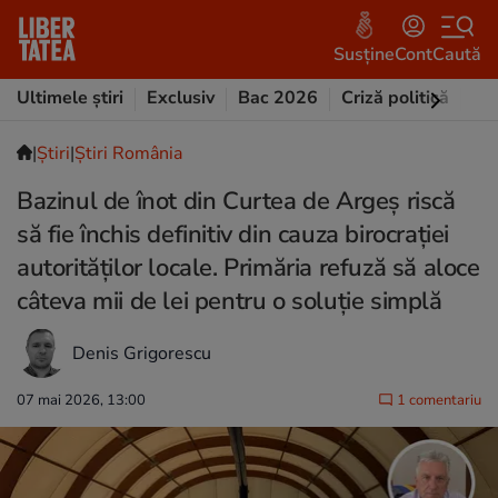
Susține
Cont
Caută
Ultimele știri
Exclusiv
Bac 2026
Criză politică
Opi
|
Ştiri
|
Știri România
Bazinul de înot din Curtea de Argeș riscă
să fie închis definitiv din cauza birocrației
autorităților locale. Primăria refuză să aloce
câteva mii de lei pentru o soluție simplă
Denis Grigorescu
07 mai 2026, 13:00
1 comentariu