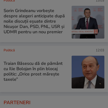
Politică
13:03
Sorin Grindeanu vorbește
despre alegeri anticipate după
noile discuții eșuate dintre
Nicușor Dan, PSD, PNL, USR și
UDMR pentru un nou premier
Politică
12:03
Traian Băsescu dă de pământ
cu Ilie Bolojan în plin blocaj
politic: „Orice prost mărește
taxele”
PARTENERI