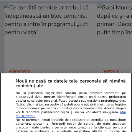
Adevarul.ro
Fanatik.ro
Ce condiții tehnice ar trebui să
Gabi Mureșan
Nouă ne pasă ca datele tale personale să rămână
îndeplinească un bloc comunist
după ce și-a
confidențiale
pentru a intra în programul „Lift
primar. Deciz
Noi și partenerii noștri
596
stocăm și/sau accesăm informații pe
dispozitivul dvs., precum identificatorii cookie unici pentru prelucrarea
pentru viață”
puțin timp î
datelor cu caracter personal. Puteți accepta sau gestiona preferințele dvs.
făcând clic mai jos, respectiv vă puteți opune utilizării unui interes legitim
în orice moment pe pagina cu politica de confidențialitate. Aceste alegeri
vor fi raportate partenerilor noștri și nu vă vor afecta navigarea.
Mai
multe detalii
PARTENERI
Noi si partenerii nostri (retelele de socializare si agentiile de publicitate
partenere, precum si furnizorii nostri de servicii de date analitice)
prelucram date pentru a permite website-ului sa functioneze, pentru a
personaliza continutul si anunturile publicitare afisate in functie de