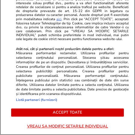
interesele si/sau profilul dvs., pentru a va oferi functionalitati aferente
retelelor de socializare si pentru a analiza traficul pe website. Beneficiati
de drepturile prevazute de art. 15-22 din GDPR in legatura cu
prelucrarea datelor cu caracter personal. Aceste drepturi pot fi exercitate
prin modalitatea indicata
aici
. Prin click pe “ACCEPT TOATE”, acceptati
folosirea tuturor Tehnologiilor de tip Cookie, care implica inclusiv acceptul
dvs. cu privire la stocarea/accesarea informatiilor de catre Vendor-ii cu
care colaboram. Prin click pe “VREAU SA MODIFIC SETARILE
INDIVIDUAL” puteti schimba preferintele in mod individual, mai putin
cele legate de cookie strict necesare pentru functionarea website-ului.
Atât noi, cât și partenerii noștri prelucrăm datele pentru a oferi:
Măsurarea performanței reclamelor. Utilizarea profilurilor pentru
selectarea conținutului personalizat. Stocarea și/sau accesarea
informațiilor de pe un dispozitiv. Dezvoltarea și îmbunătățirea serviciilor.
Elle.ro
Unica.ro
Crearea profilurilor de conținut personalizat. Utilizarea profilurilor pentru
selectarea publicității personalizate. Crearea profilurilor pentru
Livia Eftimie, prima reacție după
Mirabela Gră
publicitate personalizată. Măsurarea performanței conținutului.
ce Spike a făcut declarații
surprinzătoar
Înțelegerea publicului prin statistici sau combinații de date din surse
diferite. Utilizarea datelor limitate pentru a selecta conținutul. Utilizarea
controversate despre relația lor și
flancată de 
de date limitate pentru a selecta publicitatea. Date precise de geolocație
divorțul ei de Cătălin Bordea: „E
aflat despre
și identificarea prin scanarea dispozitivului.
viața mea, am trăit-o. Știu…”
de Apel
Listă parteneri (furnizori)
ACCEPT TOATE
MONDEN
VREAU SA MODIFIC SETARILE INDIVIDUAL
Stiri Mondene
13:07