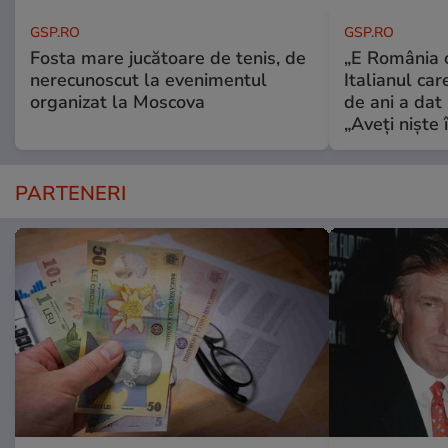
GSP.RO
GSP.RO
Fosta mare jucătoare de tenis, de
„E România o
nerecunoscut la evenimentul
Italianul car
organizat la Moscova
de ani a dat 
„Aveți niște î
PARTENERI