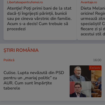
Libertateapentrufemei.ro
Avantaje.ro
Atenție! Poți primi bani de la stat
Dieta Melan
dacă-ți îngrijești părinții, bunicii
oricine! Regi
sau pe cineva vârstnic din familie.
urmează zilni
Acum s-a decis! Cum trebuie să
specialiști! 
procedezi
fiecare zi și 
acestui stil 
ȘTIRI ROMÂNIA
Politică
16:00
Exclusiv
Culise. Lupta nevăzută din PSD
pentru un „mariaj politic” cu
AUR. Cum sunt împărțite
taberele