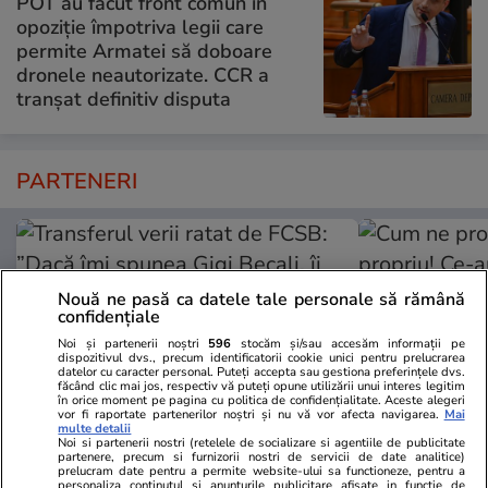
POT au făcut front comun în
opoziție împotriva legii care
permite Armatei să doboare
dronele neautorizate. CCR a
tranșat definitiv disputa
PARTENERI
Nouă ne pasă ca datele tale personale să rămână
confidențiale
Noi și partenerii noștri
596
stocăm și/sau accesăm informații pe
dispozitivul dvs., precum identificatorii cookie unici pentru prelucrarea
datelor cu caracter personal. Puteți accepta sau gestiona preferințele dvs.
făcând clic mai jos, respectiv vă puteți opune utilizării unui interes legitim
în orice moment pe pagina cu politica de confidențialitate. Aceste alegeri
vor fi raportate partenerilor noștri și nu vă vor afecta navigarea.
Mai
multe detalii
Noi si partenerii nostri (retelele de socializare si agentiile de publicitate
partenere, precum si furnizorii nostri de servicii de date analitice)
Fanatik.ro
Spotmedia.ro
prelucram date pentru a permite website-ului sa functioneze, pentru a
personaliza continutul si anunturile publicitare afisate in functie de