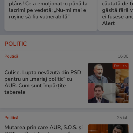
plâns! Ce a emoționat-o până la
căutată de t
lacrimi pe vedetă: „Nu-mi mai e
găsită fără v
rușine să fiu vulnerabilă”
ei fusese anu
Alert
POLITIC
Politică
16:00
Exclusiv
Culise. Lupta nevăzută din PSD
pentru un „mariaj politic” cu
AUR. Cum sunt împărțite
taberele
Politică
25 iul.
Mutarea prin care AUR, S.O.S. și