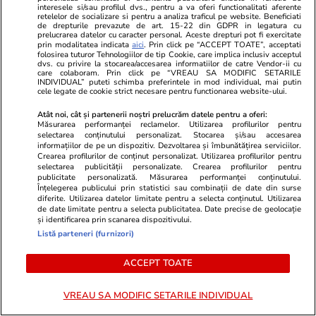
Transferul verii ratat de FCSB:
Cum ne prost
interesele si/sau profilul dvs., pentru a va oferi functionalitati aferente
retelelor de socializare si pentru a analiza traficul pe website. Beneficiati
”Dacă îmi spunea Gigi Becali, îi
propriu! Ce-
de drepturile prevazute de art. 15-22 din GDPR in legatura cu
dădeam eu 400.000 de euro să îl
de știință
prelucrarea datelor cu caracter personal. Aceste drepturi pot fi exercitate
prin modalitatea indicata
aici
. Prin click pe “ACCEPT TOATE”, acceptati
ia! E cel mai bun din România”
folosirea tuturor Tehnologiilor de tip Cookie, care implica inclusiv acceptul
dvs. cu privire la stocarea/accesarea informatiilor de catre Vendor-ii cu
care colaboram. Prin click pe “VREAU SA MODIFIC SETARILE
INDIVIDUAL” puteti schimba preferintele in mod individual, mai putin
cele legate de cookie strict necesare pentru functionarea website-ului.
ULTIMELE ȘTIRI
Atât noi, cât și partenerii noștri prelucrăm datele pentru a oferi:
Măsurarea performanței reclamelor. Utilizarea profilurilor pentru
selectarea conținutului personalizat. Stocarea și/sau accesarea
Lifestyle
20:29
informațiilor de pe un dispozitiv. Dezvoltarea și îmbunătățirea serviciilor.
Crearea profilurilor de conținut personalizat. Utilizarea profilurilor pentru
Povestea incredibilă a unui marinar care a
selectarea publicității personalizate. Crearea profilurilor pentru
publicitate personalizată. Măsurarea performanței conținutului.
plutit o lună în derivă în Pacific: „Am plâns o
Înțelegerea publicului prin statistici sau combinații de date din surse
diferite. Utilizarea datelor limitate pentru a selecta conținutul. Utilizarea
săptămână”. Ce a mâncat ca să
de date limitate pentru a selecta publicitatea. Date precise de geolocație
și identificarea prin scanarea dispozitivului.
supraviețuiască
Listă parteneri (furnizori)
ACCEPT TOATE
Știri România
20:24
Anca Alexandrescu, înlocuită temporar în grila
VREAU SA MODIFIC SETARILE INDIVIDUAL
Realitatea Plus de fiica patronului, Ana-Maria