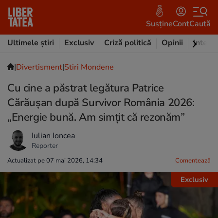
Susține
Cont
Caută
Ultimele știri
Exclusiv
Criză politică
Opinii
Intervi
|
Divertisment
|
Stiri Mondene
Cu cine a păstrat legătura Patrice
Cărăușan după Survivor România 2026:
„Energie bună. Am simțit că rezonăm”
Iulian Ioncea
Reporter
Actualizat pe 07 mai 2026, 14:34
Comentează
Exclusiv