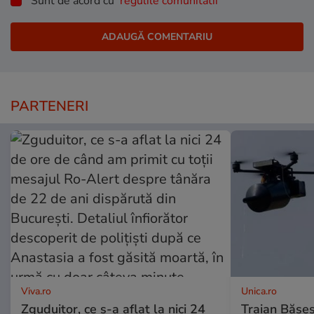
Sunt de acord cu
regulile comunitatii
PARTENERI
Viva.ro
Unica.ro
Zguduitor, ce s-a aflat la nici 24
Traian Băses