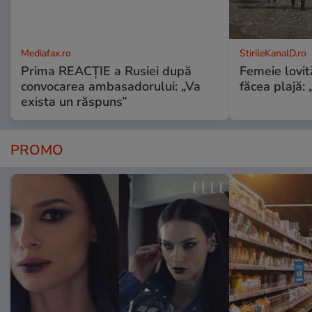
Mediafax.ro
StirileKanalD.ro
Prima REACȚIE a Rusiei după
Femeie lovit
convocarea ambasadorului: „Va
făcea plajă: „
exista un răspuns”
PROMO