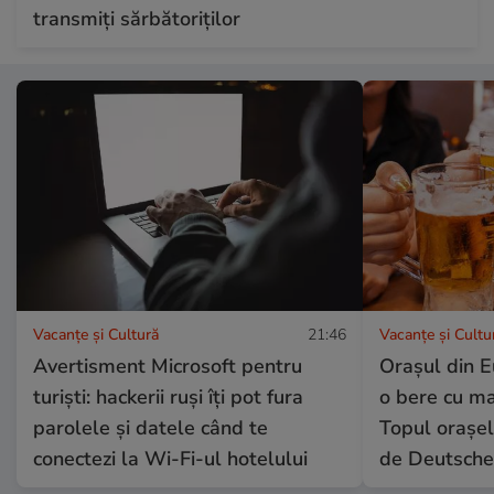
transmiți sărbătoriților
Vacanțe și Cultură
21:46
Vacanțe și Cultu
Avertisment Microsoft pentru
Orașul din E
turiști: hackerii ruși îți pot fura
o bere cu ma
parolele și datele când te
Topul orașel
conectezi la Wi-Fi-ul hotelului
de Deutsche