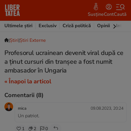
Susține
Cont
Caută
Ultimele știri
Exclusiv
Criză politică
Opinii
Intervi
|
Ştiri
|
Știri Externe
Profesorul ucrainean devenit viral după ce
a ținut cursuri din tranșee a fost numit
ambasador în Ungaria
« Înapoi la articol
Comentarii
(8)
mica
09.08.2023, 20:24
Un patriot.
1
2
0