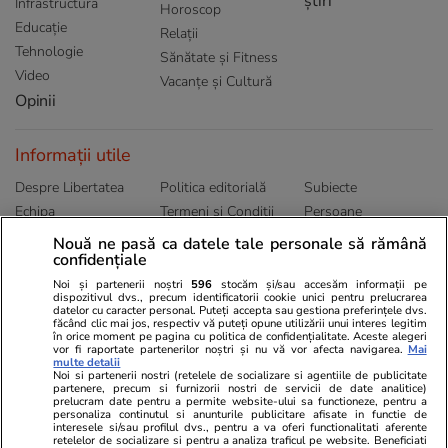
știri
Infrastructura
Horoscop
Educație
Relații
Tehnologie
Sănătate și Fitness
Video
Vacanțe și Cultură
Opinii
Informații utile
Despre Libertatea
Politica editorială
Subiecte
Echipa
Termeni și Conditii
Persoane
Publicitate
Abonamente
Sitemap
Nouă ne pasă ca datele tale personale să rămână
confidențiale
Politica de
Autori
confidențialitate
Noi și partenerii noștri
596
stocăm și/sau accesăm informații pe
dispozitivul dvs., precum identificatorii cookie unici pentru prelucrarea
datelor cu caracter personal. Puteți accepta sau gestiona preferințele dvs.
Ringier România
făcând clic mai jos, respectiv vă puteți opune utilizării unui interes legitim
în orice moment pe pagina cu politica de confidențialitate. Aceste alegeri
vor fi raportate partenerilor noștri și nu vă vor afecta navigarea.
Mai
Libertatea pentru
ELLE
Locuri de muncă
multe detalii
femei
Noi si partenerii nostri (retelele de socializare si agentiile de publicitate
Gazeta Sporturilor
Imobiliare.ro
partenere, precum si furnizorii nostri de servicii de date analitice)
Unica.ro
prelucram date pentru a permite website-ului sa functioneze, pentru a
Stiri mondene
Jobradar24
personaliza continutul si anunturile publicitare afisate in functie de
Program TV
interesele si/sau profilul dvs., pentru a va oferi functionalitati aferente
Calculator sarcina
Imoradar24
retelelor de socializare si pentru a analiza traficul pe website. Beneficiati
Avantaje