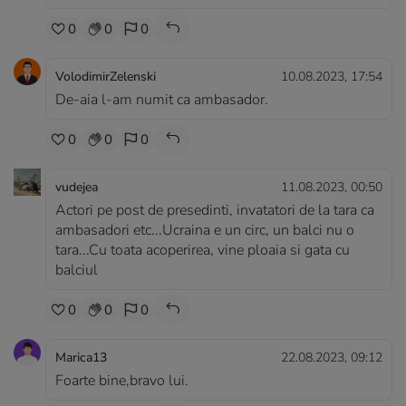
0
0
0
VolodimirZelenski
10.08.2023, 17:54
De-aia l-am numit ca ambasador.
0
0
0
vudejea
11.08.2023, 00:50
Actori pe post de presedinti, invatatori de la tara ca
ambasadori etc...Ucraina e un circ, un balci nu o
tara...Cu toata acoperirea, vine ploaia si gata cu
balciul
0
0
0
Marica13
22.08.2023, 09:12
Foarte bine,bravo lui.