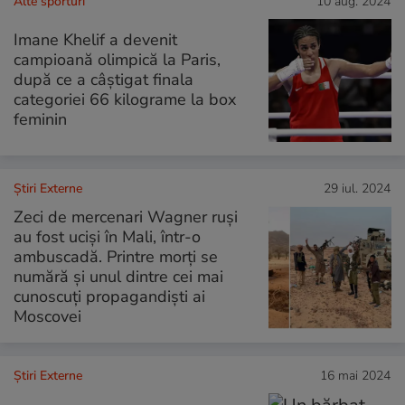
Alte sporturi
10 aug. 2024
Imane Khelif a devenit
campioană olimpică la Paris,
după ce a câștigat finala
categoriei 66 kilograme la box
feminin
Știri Externe
29 iul. 2024
Zeci de mercenari Wagner ruși
au fost uciși în Mali, într-o
ambuscadă. Printre morți se
numără și unul dintre cei mai
cunoscuți propagandiști ai
Moscovei
Știri Externe
16 mai 2024