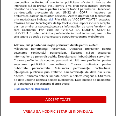
personaliza continutul si anunturile publicitare afisate in functie de
Program TV
Calculator sarcina
Imoradar24
interesele si/sau profilul dvs., pentru a va oferi functionalitati aferente
retelelor de socializare si pentru a analiza traficul pe website. Beneficiati
Avantaje
Ajută Copiii
Colecții Libertatea
de drepturile prevazute de art. 15-22 din GDPR in legatura cu
prelucrarea datelor cu caracter personal. Aceste drepturi pot fi exercitate
prin modalitatea indicata
aici
. Prin click pe “ACCEPT TOATE”, acceptati
Pariază responsabil! Decizia ONJN nr. 821/25.09.2025.
folosirea tuturor Tehnologiilor de tip Cookie, care implica inclusiv acceptul
dvs. cu privire la stocarea/accesarea informatiilor de catre Vendor-ii cu
Jocurile de noroc sunt interzise minorilor.
care colaboram. Prin click pe “VREAU SA MODIFIC SETARILE
INDIVIDUAL” puteti schimba preferintele in mod individual, mai putin
cele legate de cookie strict necesare pentru functionarea website-ului.
© 2026 Ringier Romania. Toate drepturile rezervate
Atât noi, cât și partenerii noștri prelucrăm datele pentru a oferi:
Măsurarea performanței reclamelor. Utilizarea profilurilor pentru
selectarea conținutului personalizat. Stocarea și/sau accesarea
informațiilor de pe un dispozitiv. Dezvoltarea și îmbunătățirea serviciilor.
Crearea profilurilor de conținut personalizat. Utilizarea profilurilor pentru
Actualizare preferințe cookies
selectarea publicității personalizate. Crearea profilurilor pentru
publicitate personalizată. Măsurarea performanței conținutului.
Înțelegerea publicului prin statistici sau combinații de date din surse
diferite. Utilizarea datelor limitate pentru a selecta conținutul. Utilizarea
de date limitate pentru a selecta publicitatea. Date precise de geolocație
și identificarea prin scanarea dispozitivului.
Listă parteneri (furnizori)
ACCEPT TOATE
VREAU SA MODIFIC SETARILE INDIVIDUAL