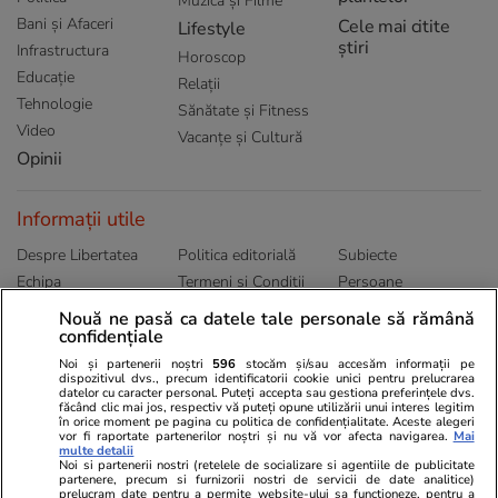
Muzică și Filme
Bani și Afaceri
Cele mai citite
Lifestyle
știri
Infrastructura
Horoscop
Educație
Relații
Tehnologie
Sănătate și Fitness
Video
Vacanțe și Cultură
Opinii
Informații utile
Despre Libertatea
Politica editorială
Subiecte
Echipa
Termeni și Conditii
Persoane
Publicitate
Abonamente
Sitemap
Nouă ne pasă ca datele tale personale să rămână
Politica de
confidențiale
Autori
confidențialitate
Noi și partenerii noștri
596
stocăm și/sau accesăm informații pe
dispozitivul dvs., precum identificatorii cookie unici pentru prelucrarea
datelor cu caracter personal. Puteți accepta sau gestiona preferințele dvs.
Ringier România
făcând clic mai jos, respectiv vă puteți opune utilizării unui interes legitim
în orice moment pe pagina cu politica de confidențialitate. Aceste alegeri
vor fi raportate partenerilor noștri și nu vă vor afecta navigarea.
Mai
Libertatea pentru
ELLE
Locuri de muncă
multe detalii
femei
Noi si partenerii nostri (retelele de socializare si agentiile de publicitate
Gazeta Sporturilor
Imobiliare.ro
partenere, precum si furnizorii nostri de servicii de date analitice)
Unica.ro
prelucram date pentru a permite website-ului sa functioneze, pentru a
Stiri mondene
Jobradar24