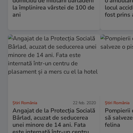
domiciliu de militarii bârlădeni
o ambulanț
la împlinirea vârstei de 100 de
locul accid
ani
fost prins
Știri România
22 feb. 2020
Știri România
Angajat de la Protecția Socială
Pompierii 
Bârlad, acuzat de seducerea
să salveze 
unei minore de 14 ani. Fata
felina
este internată într-un centru