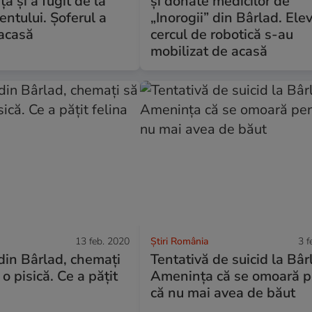
ă și a fugit de la
și donate medicilor de
entului. Șoferul a
„Inorogii” din Bârlad. Elev
 acasă
cercul de robotică s-au
mobilizat de acasă
13 feb. 2020
Știri România
3 f
din Bârlad, chemați
Tentativă de suicid la Bâr
o pisică. Ce a pățit
Amenința că se omoară p
că nu mai avea de băut