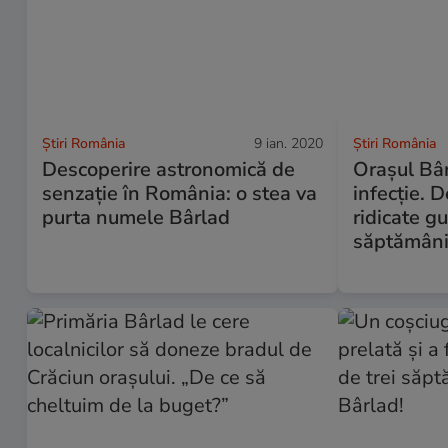
Știri România
9 ian. 2020
Știri România
Descoperire astronomică de
Orașul Bâr
senzație în România: o stea va
infecție. D
purta numele Bârlad
ridicate g
săptămân