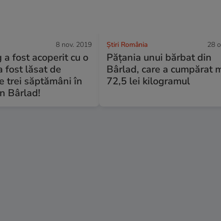
8 nov. 2019
Știri România
28 o
 a fost acoperit cu o
Pățania unui bărbat din
a fost lăsat de
Bârlad, care a cumpărat m
de trei săptămâni în
72,5 lei kilogramul
in Bârlad!