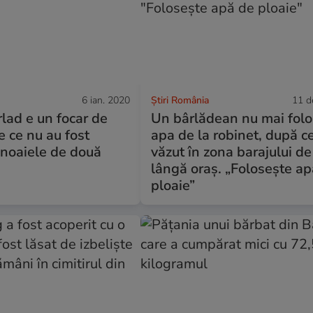
6 ian. 2020
Știri România
11 d
lad e un focar de
Un bârlădean nu mai fol
e ce nu au fost
apa de la robinet, după c
unoaiele de două
văzut în zona barajului de
i
lângă oraș. „Folosește a
ploaie”