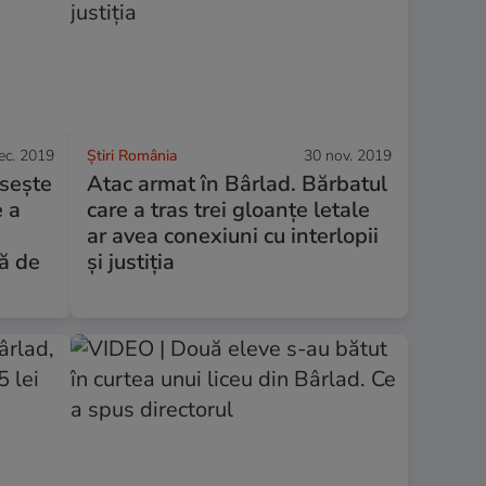
ec. 2019
Știri România
30 nov. 2019
osește
Atac armat în Bârlad. Bărbatul
e a
care a tras trei gloanțe letale
ar avea conexiuni cu interlopii
pă de
și justiția