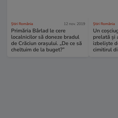
Știri România
12 nov. 2019
Știri România
Primăria Bârlad le cere
Un coșciug
localnicilor să doneze bradul
prelată și 
de Crăciun orașului. „De ce să
izbeliște 
cheltuim de la buget?”
cimitirul d