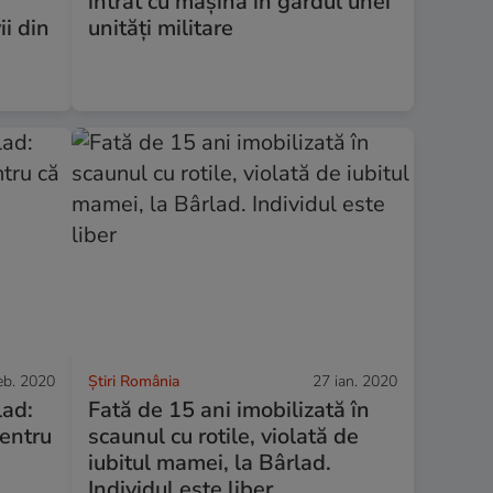
intrat cu mașina în gardul unei
ii din
unități militare
eb. 2020
Știri România
27 ian. 2020
lad:
Fată de 15 ani imobilizată în
entru
scaunul cu rotile, violată de
iubitul mamei, la Bârlad.
Individul este liber