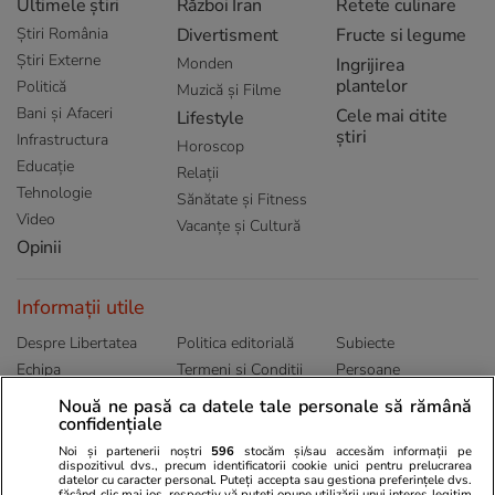
Ultimele știri
Război Iran
Retete culinare
Știri România
Divertisment
Fructe si legume
Știri Externe
Monden
Ingrijirea
plantelor
Politică
Muzică și Filme
Bani și Afaceri
Cele mai citite
Lifestyle
știri
Infrastructura
Horoscop
Educație
Relații
Tehnologie
Sănătate și Fitness
Video
Vacanțe și Cultură
Opinii
Informații utile
Despre Libertatea
Politica editorială
Subiecte
Echipa
Termeni și Conditii
Persoane
Publicitate
Abonamente
Sitemap
Nouă ne pasă ca datele tale personale să rămână
Politica de
confidențiale
Autori
confidențialitate
Noi și partenerii noștri
596
stocăm și/sau accesăm informații pe
dispozitivul dvs., precum identificatorii cookie unici pentru prelucrarea
datelor cu caracter personal. Puteți accepta sau gestiona preferințele dvs.
Ringier România
făcând clic mai jos, respectiv vă puteți opune utilizării unui interes legitim