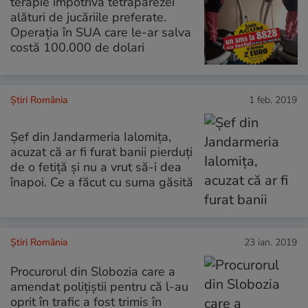
terapie împotriva tetraparezei
alături de jucăriile preferate.
Operația în SUA care le-ar salva
costă 100.000 de dolari
Știri România
1 feb. 2019
Șef din Jandarmeria Ialomița,
acuzat că ar fi furat banii pierduți
de o fetiță și nu a vrut să-i dea
înapoi. Ce a făcut cu suma găsită
Știri România
23 ian. 2019
Procurorul din Slobozia care a
amendat poliţiştii pentru că l-au
oprit în trafic a fost trimis în