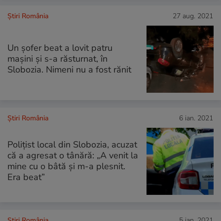
Știri România
27 aug. 2021
Un șofer beat a lovit patru
mașini și s-a răsturnat, în
Slobozia. Nimeni nu a fost rănit
Știri România
6 ian. 2021
Polițist local din Slobozia, acuzat
că a agresat o tânără: „A venit la
mine cu o bâtă și m-a plesnit.
Era beat”
Știri România
5 ian. 2021