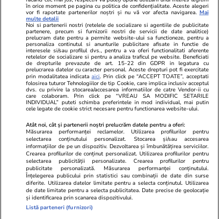
în orice moment pe pagina cu politica de confidențialitate. Aceste alegeri
vor fi raportate partenerilor noștri și nu vă vor afecta navigarea.
Mai
Libertatea pentru
ELLE
Locuri de muncă
multe detalii
femei
Noi si partenerii nostri (retelele de socializare si agentiile de publicitate
Gazeta Sporturilor
Imobiliare.ro
partenere, precum si furnizorii nostri de servicii de date analitice)
Unica.ro
prelucram date pentru a permite website-ului sa functioneze, pentru a
Stiri mondene
Jobradar24
personaliza continutul si anunturile publicitare afisate in functie de
Program TV
Calculator sarcina
Imoradar24
interesele si/sau profilul dvs., pentru a va oferi functionalitati aferente
retelelor de socializare si pentru a analiza traficul pe website. Beneficiati
Avantaje
Ajută Copiii
Colecții Libertatea
de drepturile prevazute de art. 15-22 din GDPR in legatura cu
prelucrarea datelor cu caracter personal. Aceste drepturi pot fi exercitate
prin modalitatea indicata
aici
. Prin click pe “ACCEPT TOATE”, acceptati
Pariază responsabil! Decizia ONJN nr. 821/25.09.2025.
folosirea tuturor Tehnologiilor de tip Cookie, care implica inclusiv acceptul
dvs. cu privire la stocarea/accesarea informatiilor de catre Vendor-ii cu
Jocurile de noroc sunt interzise minorilor.
care colaboram. Prin click pe “VREAU SA MODIFIC SETARILE
INDIVIDUAL” puteti schimba preferintele in mod individual, mai putin
cele legate de cookie strict necesare pentru functionarea website-ului.
© 2026 Ringier Romania. Toate drepturile rezervate
Atât noi, cât și partenerii noștri prelucrăm datele pentru a oferi:
Măsurarea performanței reclamelor. Utilizarea profilurilor pentru
selectarea conținutului personalizat. Stocarea și/sau accesarea
informațiilor de pe un dispozitiv. Dezvoltarea și îmbunătățirea serviciilor.
Crearea profilurilor de conținut personalizat. Utilizarea profilurilor pentru
Actualizare preferințe cookies
selectarea publicității personalizate. Crearea profilurilor pentru
publicitate personalizată. Măsurarea performanței conținutului.
Înțelegerea publicului prin statistici sau combinații de date din surse
diferite. Utilizarea datelor limitate pentru a selecta conținutul. Utilizarea
de date limitate pentru a selecta publicitatea. Date precise de geolocație
și identificarea prin scanarea dispozitivului.
Listă parteneri (furnizori)