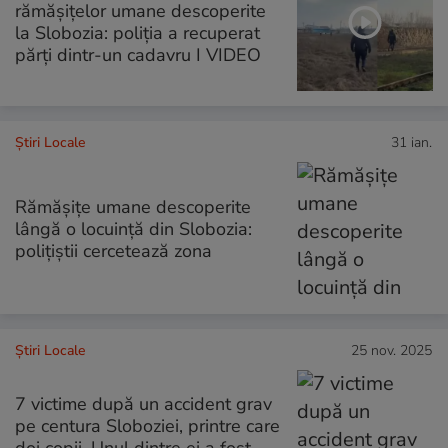
rămășițelor umane descoperite
la Slobozia: poliția a recuperat
părți dintr-un cadavru I VIDEO
Știri Locale
31 ian.
Rămăşiţe umane descoperite
lângă o locuinţă din Slobozia:
polițiștii cercetează zona
Știri Locale
25 nov. 2025
7 victime după un accident grav
pe centura Sloboziei, printre care
doi copii. Unul dintre ei a fost