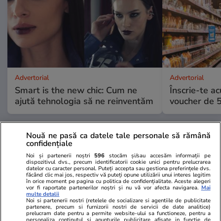
Advertorial
Advertorial
Smart is the new chic: Cum ne
Înscrie-te ac
ajută tehnologia să ne reinventăm
voucher de 5
PARTENERI
Nouă ne pasă ca datele tale personale să rămână
confidențiale
Noi și partenerii noștri
596
stocăm și/sau accesăm informații pe
dispozitivul dvs., precum identificatorii cookie unici pentru prelucrarea
datelor cu caracter personal. Puteți accepta sau gestiona preferințele dvs.
făcând clic mai jos, respectiv vă puteți opune utilizării unui interes legitim
în orice moment pe pagina cu politica de confidențialitate. Aceste alegeri
vor fi raportate partenerilor noștri și nu vă vor afecta navigarea.
Mai
multe detalii
Noi si partenerii nostri (retelele de socializare si agentiile de publicitate
partenere, precum si furnizorii nostri de servicii de date analitice)
prelucram date pentru a permite website-ului sa functioneze, pentru a
personaliza continutul si anunturile publicitare afisate in functie de