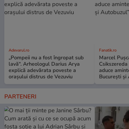
Adevarul.ro
Fanatik.ro
„Pompeii nu a fost îngropat sub
Marcel Pușca
lavă“. Arheologul Darius Arya
Csikszereda 
explică adevărata poveste a
aduce amint
orașului distrus de Vezuviu
București și
PARTENERI