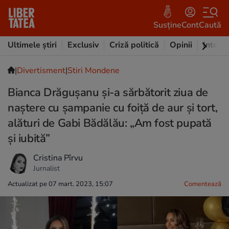
Susține
Cont
Caută
Ultimele știri
Exclusiv
Criză politică
Opinii
Intervi
|
Divertisment
|
Stiri Mondene
Bianca Drăgușanu și-a sărbătorit ziua de
naștere cu șampanie cu foiță de aur și tort,
alături de Gabi Bădălău: „Am fost pupată
și iubită”
Cristina Pîrvu
Jurnalist
Actualizat pe 07 mart. 2023, 15:07
Comentează