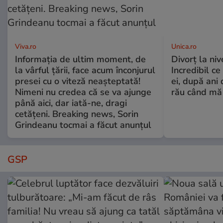
Viva.ro
Unica.ro
Informația de ultim moment, de
Divorț la nive
la vârful țării, face acum înconjurul
Incredibil ce
presei cu o viteză neașteptată!
ei, după ani 
Nimeni nu credea că se va ajunge
rău când mă
până aici, dar iată-ne, dragi
cetățeni. Breaking news, Sorin
Grindeanu tocmai a făcut anunțul
GSP