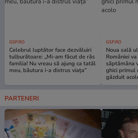
GSP.RO
GSP.RO
Celebrul luptător face dezvăluiri
Noua sală u
tulburătoare: „Mi-am făcut de râs
României va 
familia! Nu vreau să ajung ca tatăl
săptămâna vi
meu, băutura i-a distrus viața”
ghici primul 
găzduit acol
PARTENERI