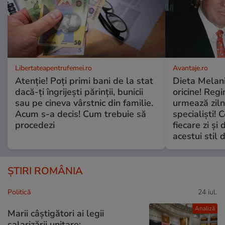
Libertateapentrufemei.ro
Avantaje.ro
Atenție! Poți primi bani de la stat
Dieta Melan
dacă-ți îngrijești părinții, bunicii
oricine! Regi
sau pe cineva vârstnic din familie.
urmează zilni
Acum s-a decis! Cum trebuie să
specialiști! 
procedezi
fiecare zi și 
acestui stil 
ȘTIRI ROMÂNIA
Politică
24 iul.
Analiză
Marii câștigători ai legii
salarizării unitare: