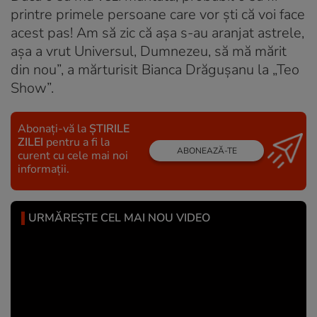
printre primele persoane care vor ști că voi face
acest pas! Am să zic că așa s-au aranjat astrele,
așa a vrut Universul, Dumnezeu, să mă mărit
din nou”, a mărturisit Bianca Drăgușanu la „Teo
Show”.
Abonați-vă la
ȘTIRILE
ZILEI
pentru a fi la
ABONEAZĂ-TE
curent cu cele mai noi
informații.
URMĂREȘTE CEL MAI NOU VIDEO