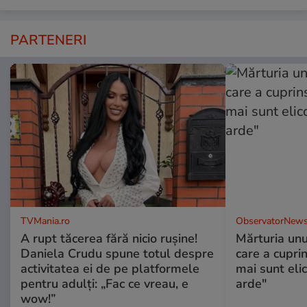
PARTENERI
TVMania.ro
ObservatorNews
A rupt tăcerea fără nicio rușine!
Mărturia unu
Daniela Crudu spune totul despre
care a cupri
activitatea ei de pe platformele
mai sunt eli
pentru adulți: „Fac ce vreau, e
arde"
wow!”