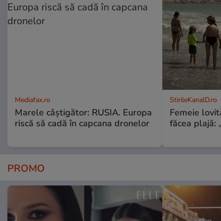
Mediafax.ro
StirileKanalD.ro
Marele câștigător: RUSIA. Europa
Femeie lovit
riscă să cadă în capcana dronelor
făcea plajă: „
PROMO