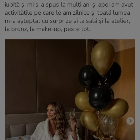
iubită și mi s-a spus la mulți ani și apoi am avut
activitățile pe care le am zilnice și toată lumea
m-a așteptat cu surprize și la sală și la atelier,
la bronz, la make-up, peste tot.