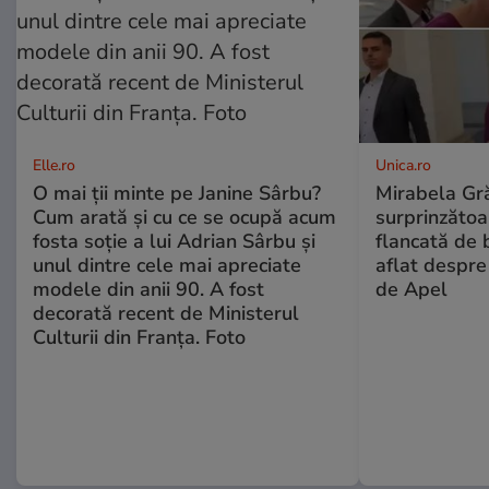
Elle.ro
Unica.ro
O mai ții minte pe Janine Sârbu?
Mirabela Gră
Cum arată și cu ce se ocupă acum
surprinzătoar
fosta soție a lui Adrian Sârbu și
flancată de 
unul dintre cele mai apreciate
aflat despre
modele din anii 90. A fost
de Apel
decorată recent de Ministerul
Culturii din Franța. Foto