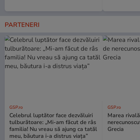
PARTENERI
GSP.ro
GSP.ro
Celebrul luptător face dezvăluiri
Marea rivală
tulburătoare: „Mi-am făcut de râs
nerecunoscut
familia! Nu vreau să ajung ca tatăl
Grecia
meu, băutura i-a distrus viața”