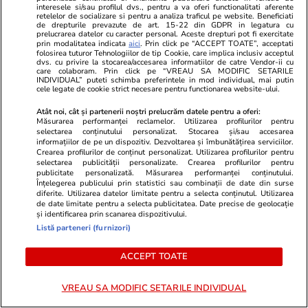
interesele si/sau profilul dvs., pentru a va oferi functionalitati aferente
retelelor de socializare si pentru a analiza traficul pe website. Beneficiati
de drepturile prevazute de art. 15-22 din GDPR in legatura cu
prelucrarea datelor cu caracter personal. Aceste drepturi pot fi exercitate
prin modalitatea indicata
aici
. Prin click pe “ACCEPT TOATE”, acceptati
folosirea tuturor Tehnologiilor de tip Cookie, care implica inclusiv acceptul
Wowbiz.ro
Redactia.ro
dvs. cu privire la stocarea/accesarea informatiilor de catre Vendor-ii cu
care colaboram. Prin click pe “VREAU SA MODIFIC SETARILE
Andreea Ibacka a izbucnit în
Două cutrem
INDIVIDUAL” puteti schimba preferintele in mod individual, mai putin
cele legate de cookie strict necesare pentru functionarea website-ului.
plâns! Ce a emoționat-o până la
România la d
lacrimi pe vedetă: „Nu-mi mai e
ore. Unde s
Atât noi, cât și partenerii noștri prelucrăm datele pentru a oferi:
Măsurarea performanței reclamelor. Utilizarea profilurilor pentru
rușine să fiu vulnerabilă”
selectarea conținutului personalizat. Stocarea și/sau accesarea
informațiilor de pe un dispozitiv. Dezvoltarea și îmbunătățirea serviciilor.
Crearea profilurilor de conținut personalizat. Utilizarea profilurilor pentru
selectarea publicității personalizate. Crearea profilurilor pentru
publicitate personalizată. Măsurarea performanței conținutului.
Înțelegerea publicului prin statistici sau combinații de date din surse
POLITIC
diferite. Utilizarea datelor limitate pentru a selecta conținutul. Utilizarea
de date limitate pentru a selecta publicitatea. Date precise de geolocație
și identificarea prin scanarea dispozitivului.
Politică
25 iul.
Listă parteneri (furnizori)
Mutarea prin care AUR, S.O.S. și
POT au făcut front comun în
ACCEPT TOATE
opoziție împotriva legii care
permite Armatei să doboare
VREAU SA MODIFIC SETARILE INDIVIDUAL
dronele neautorizate. CCR a