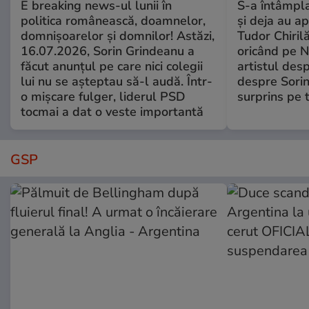
E breaking news-ul lunii în
S-a întâmpl
politica românească, doamnelor,
și deja au ap
domnișoarelor și domnilor! Astăzi,
Tudor Chiril
16.07.2026, Sorin Grindeanu a
oricând pe N
făcut anunțul pe care nici colegii
artistul desp
lui nu se așteptau să-l audă. Într-
despre Sorin
o mișcare fulger, liderul PSD
surprins pe 
tocmai a dat o veste importantă
GSP