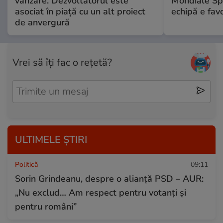
vânzare. Dezvoltatorul este
Mondiale Sp
asociat în piață cu un alt proiect
echipă e favo
de anvergură
Vrei să îți fac o rețetă?
ULTIMELE ȘTIRI
Politică
09:11
Sorin Grindeanu, despre o alianță PSD – AUR:
„Nu exclud… Am respect pentru votanți și
pentru români”