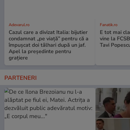
Adevarul.ro
Fanatik.ro
Cazul care a divizat Italia: bijutier
E tot mai cl
condamnat „pe viață” pentru că a
vine la FCSB
împușcat doi tâlhari după un jaf.
Tavi Popesc
Apel la președinte pentru
graţiere
PARTENERI