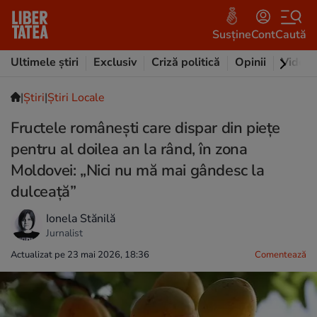
Susține
Cont
Caută
Ultimele știri
Exclusiv
Criză politică
Opinii
Video
|
Ştiri
|
Știri Locale
Fructele românești care dispar din piețe
pentru al doilea an la rând, în zona
Moldovei: „Nici nu mă mai gândesc la
dulceaţă”
Ionela Stănilă
Jurnalist
Actualizat pe 23 mai 2026, 18:36
Comentează