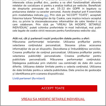
Rezultatele loto din 16 iulie 2026. Numerele
interesele si/sau profilul dvs., pentru a va oferi functionalitati aferente
retelelor de socializare si pentru a analiza traficul pe website. Beneficiati
câștigătoare extrase joi
de drepturile prevazute de art. 15-22 din GDPR in legatura cu
prelucrarea datelor cu caracter personal. Aceste drepturi pot fi exercitate
prin modalitatea indicata
aici
. Prin click pe “ACCEPT TOATE”, acceptati
folosirea tuturor Tehnologiilor de tip Cookie, care implica inclusiv acceptul
dvs. cu privire la stocarea/accesarea informatiilor de catre Vendor-ii cu
Horoscop
16 iul.
care colaboram. Prin click pe “VREAU SA MODIFIC SETARILE
INDIVIDUAL” puteti schimba preferintele in mod individual, mai putin
Horoscop 17 iulie 2026. Gemenii s-ar putea să
cele legate de cookie strict necesare pentru functionarea website-ului.
fie surprinși de răzgândirea unui membru al
Atât noi, cât și partenerii noștri prelucrăm datele pentru a oferi:
Măsurarea performanței reclamelor. Utilizarea profilurilor pentru
familiei în legătură cu un plan la care au lucrat
selectarea conținutului personalizat. Stocarea și/sau accesarea
informațiilor de pe un dispozitiv. Dezvoltarea și îmbunătățirea serviciilor.
Crearea profilurilor de conținut personalizat. Utilizarea profilurilor pentru
selectarea publicității personalizate. Crearea profilurilor pentru
publicitate personalizată. Măsurarea performanței conținutului.
Înțelegerea publicului prin statistici sau combinații de date din surse
diferite. Utilizarea datelor limitate pentru a selecta conținutul. Utilizarea
de date limitate pentru a selecta publicitatea. Date precise de geolocație
și identificarea prin scanarea dispozitivului.
Listă parteneri (furnizori)
ACCEPT TOATE
VREAU SA MODIFIC SETARILE INDIVIDUAL