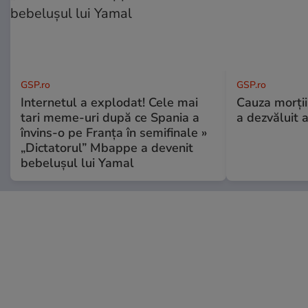
GSP.ro
GSP.ro
Internetul a explodat! Cele mai
Cauza morții
tari meme-uri după ce Spania a
a dezvăluit 
învins-o pe Franța în semifinale »
„Dictatorul” Mbappe a devenit
bebelușul lui Yamal