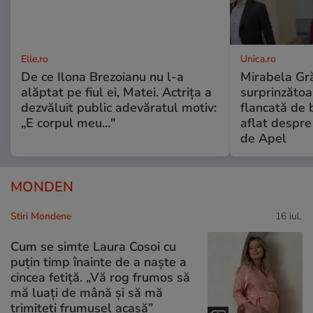
Elle.ro
Unica.ro
De ce Ilona Brezoianu nu l-a
Mirabela Gră
alăptat pe fiul ei, Matei. Actrița a
surprinzătoar
dezvăluit public adevăratul motiv:
flancată de 
„E corpul meu..."
aflat despre
de Apel
MONDEN
Stiri Mondene
16 iul.
Cum se simte Laura Cosoi cu
puțin timp înainte de a naște a
cincea fetiță. „Vă rog frumos să
mă luați de mână și să mă
trimiteți frumușel acasă”