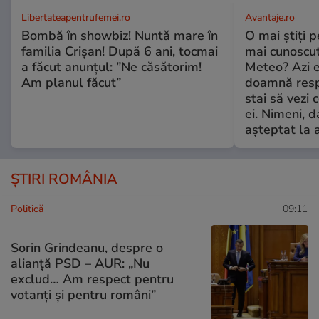
Libertateapentrufemei.ro
Avantaje.ro
Bombă în showbiz! Nuntă mare în
O mai știți 
familia Crișan! După 6 ani, tocmai
mai cunoscu
a făcut anunțul: ”Ne căsătorim!
Meteo? Azi e
Am planul făcut”
doamnă respe
stai să vezi 
ei. Nimeni, d
așteptat la 
ȘTIRI ROMÂNIA
Politică
09:11
Sorin Grindeanu, despre o
alianță PSD – AUR: „Nu
exclud… Am respect pentru
votanți și pentru români”