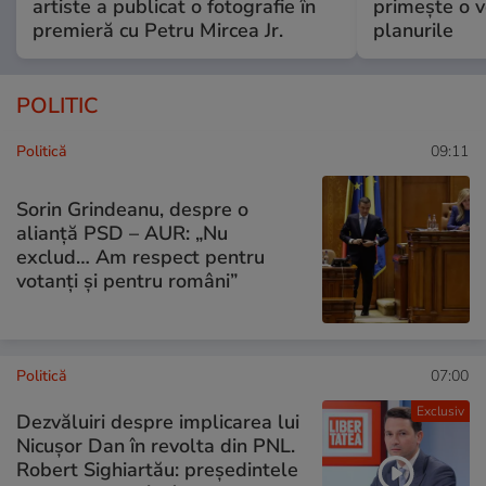
artiste a publicat o fotografie în
primește o v
premieră cu Petru Mircea Jr.
planurile
POLITIC
Politică
09:11
Sorin Grindeanu, despre o
alianță PSD – AUR: „Nu
exclud… Am respect pentru
votanți și pentru români”
Politică
07:00
Exclusiv
Dezvăluiri despre implicarea lui
Nicușor Dan în revolta din PNL.
Robert Sighiartău: președintele