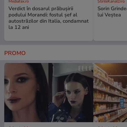
Mediafax.ro
StirileKanalD.ro
Verdict în dosarul prăbușirii
Sorin Grinde
podului Morandi: fostul șef al
lui Veștea
autostrăzilor din Italia, condamnat
la 12 ani
PROMO