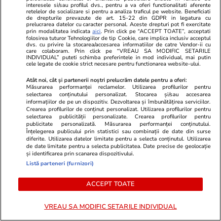
interesele si/sau profilul dvs., pentru a va oferi functionalitati aferente
retelelor de socializare si pentru a analiza traficul pe website. Beneficiati
de drepturile prevazute de art. 15-22 din GDPR in legatura cu
prelucrarea datelor cu caracter personal. Aceste drepturi pot fi exercitate
prin modalitatea indicata
aici
. Prin click pe “ACCEPT TOATE”, acceptati
Politică
22 iul.
folosirea tuturor Tehnologiilor de tip Cookie, care implica inclusiv acceptul
dvs. cu privire la stocarea/accesarea informatiilor de catre Vendor-ii cu
Fostul președinte al CCR,
care colaboram. Prin click pe “VREAU SA MODIFIC SETARILE
Analiză
Augustin Zegrean, după ce
INDIVIDUAL” puteti schimba preferintele in mod individual, mai putin
cele legate de cookie strict necesare pentru functionarea website-ului.
Justiția a decis suspendarea
inițierii Legii salarizării
Atât noi, cât și partenerii noștri prelucrăm datele pentru a oferi:
Măsurarea performanței reclamelor. Utilizarea profilurilor pentru
bugetarilor: „Nu-i treaba
selectarea conținutului personalizat. Stocarea și/sau accesarea
Justiției să se amestece în
informațiilor de pe un dispozitiv. Dezvoltarea și îmbunătățirea serviciilor.
Crearea profilurilor de conținut personalizat. Utilizarea profilurilor pentru
legiferare”
selectarea publicității personalizate. Crearea profilurilor pentru
publicitate personalizată. Măsurarea performanței conținutului.
Înțelegerea publicului prin statistici sau combinații de date din surse
diferite. Utilizarea datelor limitate pentru a selecta conținutul. Utilizarea
PARTENERI
de date limitate pentru a selecta publicitatea. Date precise de geolocație
și identificarea prin scanarea dispozitivului.
Listă parteneri (furnizori)
ACCEPT TOATE
VREAU SA MODIFIC SETARILE INDIVIDUAL