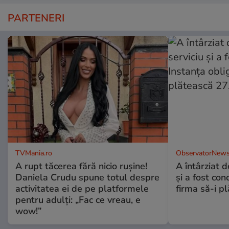
PARTENERI
TVMania.ro
ObservatorNews
A rupt tăcerea fără nicio rușine!
A întârziat d
Daniela Crudu spune totul despre
și a fost con
activitatea ei de pe platformele
firma să-i p
pentru adulți: „Fac ce vreau, e
wow!”