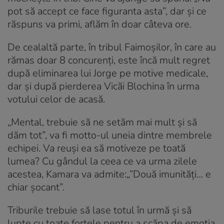
pot să accept ce face figuranta asta”, dar și ce
răspuns va primi, aflăm în doar câteva ore.
De cealaltă parte, în tribul Faimoșilor, în care au
rămas doar 8 concurenți, este încă mult regret
după eliminarea lui Jorge pe motive medicale,
dar și după pierderea Vicăi Blochina în urma
votului celor de acasă.
„Mental, trebuie să ne setăm mai mult și să
dăm tot”, va fi motto-ul uneia dintre membrele
echipei. Va reuși ea să motiveze pe toată
lumea? Cu gândul la ceea ce va urma zilele
acestea, Kamara va admite:„”Două imunități… e
chiar șocant”.
Triburile trebuie să lase totul în urmă și să
lupte cu toate forțele pentru a scăpa de emoția