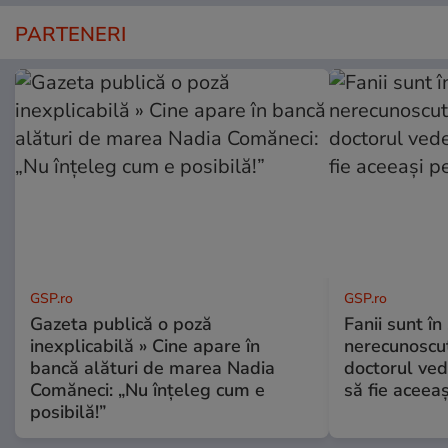
PARTENERI
GSP.ro
GSP.ro
Gazeta publică o poză
Fanii sunt în 
inexplicabilă » Cine apare în
nerecunoscut
bancă alături de marea Nadia
doctorul ved
Comăneci: „Nu înțeleg cum e
să fie aceea
posibilă!”