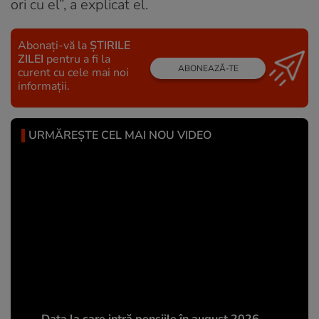
ori cu el”, a explicat el.
Abonați-vă la
ȘTIRILE
ZILEI
pentru a fi la
ABONEAZĂ-TE
curent cu cele mai noi
informații.
URMĂREȘTE CEL MAI NOU VIDEO
Data la care intră pensiile în august 2026.