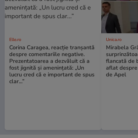
Elle.ro
Unica.ro
Corina Caragea, reacție tranșantă
Mirabela Gră
despre comentariile negative.
surprinzătoar
Prezentatoarea a dezvăluit că a
flancată de 
fost jignită și amenințată: „Un
aflat despre
lucru cred că e important de spus
de Apel
clar...”