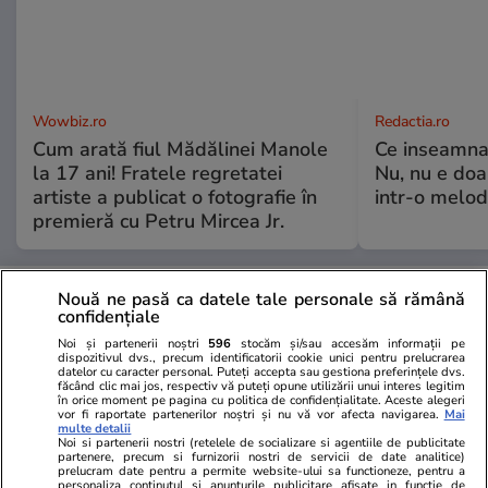
Wowbiz.ro
Redactia.ro
Cum arată fiul Mădălinei Manole
Ce inseamna,
la 17 ani! Fratele regretatei
Nu, nu e doa
artiste a publicat o fotografie în
intr-o melod
premieră cu Petru Mircea Jr.
POLITIC
Nouă ne pasă ca datele tale personale să rămână
confidențiale
Politică
22 iul.
Noi și partenerii noștri
596
stocăm și/sau accesăm informații pe
dispozitivul dvs., precum identificatorii cookie unici pentru prelucrarea
datelor cu caracter personal. Puteți accepta sau gestiona preferințele dvs.
Traian Băsescu îi cere lui
făcând clic mai jos, respectiv vă puteți opune utilizării unui interes legitim
în orice moment pe pagina cu politica de confidențialitate. Aceste alegeri
Nicușor Dan să se grăbească cu
vor fi raportate partenerilor noștri și nu vă vor afecta navigarea.
Mai
multe detalii
a doua desemnare de premier
Noi si partenerii nostri (retelele de socializare si agentiile de publicitate
și spune că „nu-l obligă nimeni”
partenere, precum si furnizorii nostri de servicii de date analitice)
prelucram date pentru a permite website-ului sa functioneze, pentru a
să declanșeze alegeri anticipate
personaliza continutul si anunturile publicitare afisate in functie de