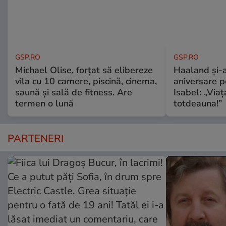
GSP.RO
GSP.RO
Michael Olise, forțat să elibereze
Haaland și-a
vila cu 10 camere, piscină, cinema,
aniversare pe
saună și sală de fitness. Are
Isabel: „Via
termen o lună
totdeauna!”
PARTENERI