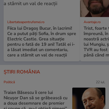
Libertateapentrufemei.ro
Avantaje.ro
Fiica lui Dragoș Bucur, în lacrimi!
Trist, foarte
Ce a putut păți Sofia, în drum spre
împreună, în
Electric Castle. Grea situație
noastră actri
pentru o fată de 19 ani! Tatăl ei i-
lui Mungiu, ș
a lăsat imediat un comentariu,
TVR au fost 
care a stârnit un val de reacții
până când mo
ȘTIRI ROMÂNIA
Politică
22 iul.
Traian Băsescu îi cere lui
Nicușor Dan să se grăbească cu
a doua desemnare de premier
și spune că „nu-l obligă nimeni”