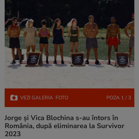
VEZI
GALERIA
FOTO
POZA
1 / 3
Jorge și Vica Blochina s-au întors în
România, după eliminarea la Survivor
2023