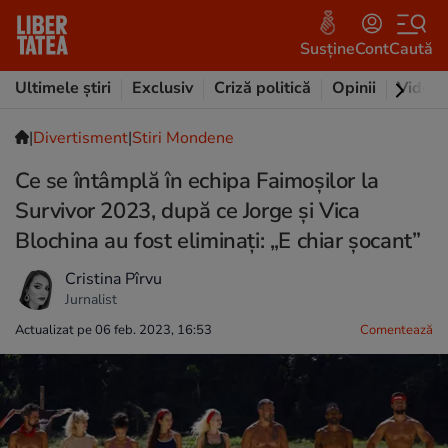
Susține
Cont
Caută
Ultimele știri
Exclusiv
Criză politică
Opinii
Video
|
Divertisment
|
Stiri Mondene
Ce se întâmplă în echipa Faimoșilor la
Survivor 2023, după ce Jorge și Vica
Blochina au fost eliminați: „E chiar șocant”
Cristina Pîrvu
Jurnalist
Actualizat pe 06 feb. 2023, 16:53
Comentează