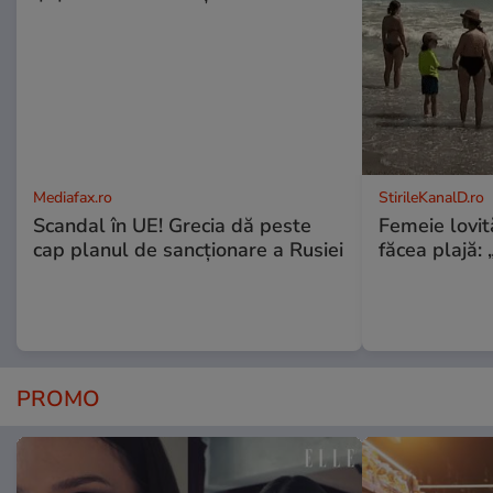
Mediafax.ro
StirileKanalD.ro
Scandal în UE! Grecia dă peste
Femeie lovit
cap planul de sancționare a Rusiei
făcea plajă: „
PROMO