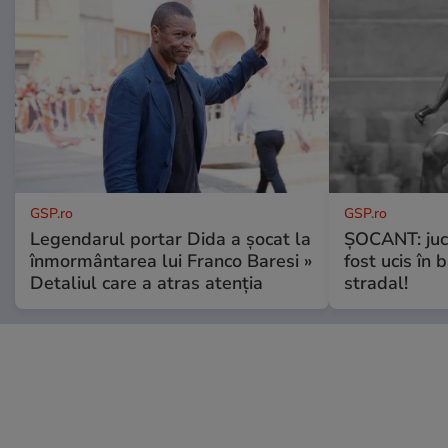
GSP.ro
GSP.ro
Legendarul portar Dida a șocat la
ȘOCANT: jucă
înmormântarea lui Franco Baresi »
fost ucis în 
Detaliul care a atras atenția
stradal!