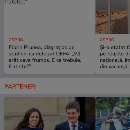
GSP.RO
GSP.RO
Florin Prunea, dizgrațios pe
Și-a etalat 
stadion, ca delegat UEFA: „Vă
pe plajele d
arăt ceva frumos. E ce trebuie,
națională, i
fratello?”
din vacanță
PARTENERI