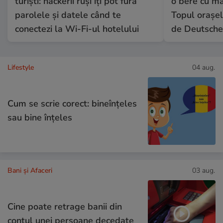
turiști: hackerii ruși îți pot fura
o bere cu ma
parolele și datele când te
Topul orașel
conectezi la Wi-Fi-ul hotelului
de Deutsche
Lifestyle
04 aug.
Cum se scrie corect: bineînțeles
sau bine înțeles
Bani și Afaceri
03 aug.
Cine poate retrage banii din
contul unei persoane decedate