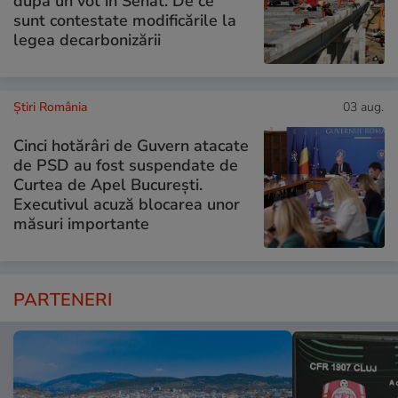
după un vot în Senat. De ce
sunt contestate modificările la
legea decarbonizării
Știri România
03 aug.
Cinci hotărâri de Guvern atacate
de PSD au fost suspendate de
Curtea de Apel București.
Executivul acuză blocarea unor
măsuri importante
PARTENERI