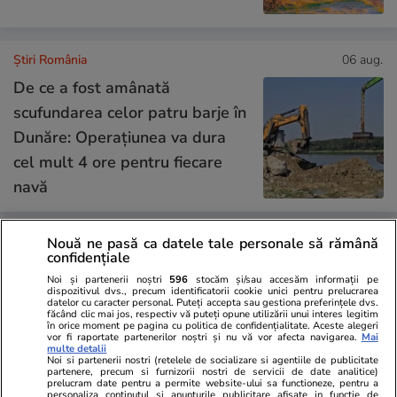
Știri România
06 aug.
De ce a fost amânată
scufundarea celor patru barje în
Dunăre: Operațiunea va dura
cel mult 4 ore pentru fiecare
navă
Nouă ne pasă ca datele tale personale să rămână
Știri România
06 aug.
confidențiale
Operațiunile de scufundare a
Noi și partenerii noștri
596
stocăm și/sau accesăm informații pe
dispozitivul dvs., precum identificatorii cookie unici pentru prelucrarea
celor patru barje au fost
datelor cu caracter personal. Puteți accepta sau gestiona preferințele dvs.
făcând clic mai jos, respectiv vă puteți opune utilizării unui interes legitim
amânate pentru a doua zi
în orice moment pe pagina cu politica de confidențialitate. Aceste alegeri
vor fi raportate partenerilor noștri și nu vă vor afecta navigarea.
Mai
consecutiv. Acțiunea continuă
multe detalii
Noi si partenerii nostri (retelele de socializare si agentiile de publicitate
vineri
partenere, precum si furnizorii nostri de servicii de date analitice)
prelucram date pentru a permite website-ului sa functioneze, pentru a
personaliza continutul si anunturile publicitare afisate in functie de