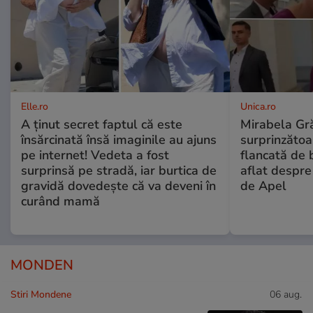
Elle.ro
Unica.ro
A ținut secret faptul că este
Mirabela Gră
însărcinată însă imaginile au ajuns
surprinzătoar
pe internet! Vedeta a fost
flancată de 
surprinsă pe stradă, iar burtica de
aflat despre
gravidă dovedește că va deveni în
de Apel
curând mamă
MONDEN
Stiri Mondene
06 aug.