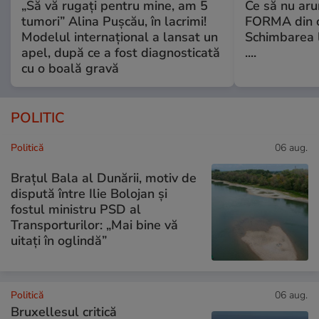
„Să vă rugați pentru mine, am 5
Ce să nu aru
tumori” Alina Pușcău, în lacrimi!
FORMA din c
Modelul internațional a lansat un
Schimbarea l
apel, după ce a fost diagnosticată
....
cu o boală gravă
POLITIC
Politică
06 aug.
Brațul Bala al Dunării, motiv de
dispută între Ilie Bolojan și
fostul ministru PSD al
Transporturilor: „Mai bine vă
uitați în oglindă”
Politică
06 aug.
Bruxellesul critică