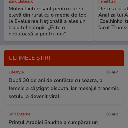
ZiaruldeIasi.ro
Fanatik.ro
Motivul interesant pentru care o
De ce a jucat
elevă din rural cu o medie de top
Analiza lui A
la Evaluarea Națională a ales un
‘Coelhinho’ t
liceu tehnologic. „Este o
făcut Tromso
nebuloasă și pentru noi”
ULTIMELE ȘTIRI
Lifestyle
06 aug.
După 30 de ani de conflicte cu soacra, o
femeie a câștigat disputa, iar mesajul transmis
soțului a devenit viral
Știri Externe
06 aug.
Prințul Arabiei Saudite a cumpărat un