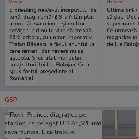
Viva.ro
Unica.ro
E breaking news-ul începutului de
Ultima oră / 
lună, dragi români! S-a întâmplat
să știe! Deci
acum câteva minute și multor
supermarketu
cetățeni nici nu le vine să creadă.
Ce urmează s
Fără ezitare, cu un ton imperativ,
magazine în 
Traian Băsescu a făcut anunțul la
de Ilie Boloj
care nimeni, dar nimeni nu se
aștepta. Și cu atât mai puțin
susținătorii lui Ilie Bolojan! Ce a
spus fostul președinte al
României
GSP