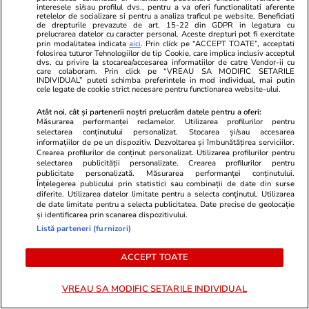
interesele si/sau profilul dvs., pentru a va oferi functionalitati aferente
retelelor de socializare si pentru a analiza traficul pe website. Beneficiati
Știri România
06 aug.
de drepturile prevazute de art. 15-22 din GDPR in legatura cu
prelucrarea datelor cu caracter personal. Aceste drepturi pot fi exercitate
România negociază cu Ucraina o
prin modalitatea indicata
aici
. Prin click pe “ACCEPT TOATE”, acceptati
folosirea tuturor Tehnologiilor de tip Cookie, care implica inclusiv acceptul
achiziție comună de armament
dvs. cu privire la stocarea/accesarea informatiilor de catre Vendor-ii cu
care colaboram. Prin click pe “VREAU SA MODIFIC SETARILE
INDIVIDUAL” puteti schimba preferintele in mod individual, mai putin
pentru a nu pierde finanțarea
cele legate de cookie strict necesare pentru functionarea website-ului.
europeană prin SAFE, potrivit
Atât noi, cât și partenerii noștri prelucrăm datele pentru a oferi:
G4Media
Măsurarea performanței reclamelor. Utilizarea profilurilor pentru
selectarea conținutului personalizat. Stocarea și/sau accesarea
informațiilor de pe un dispozitiv. Dezvoltarea și îmbunătățirea serviciilor.
Crearea profilurilor de conținut personalizat. Utilizarea profilurilor pentru
selectarea publicității personalizate. Crearea profilurilor pentru
Știri România
06 aug.
publicitate personalizată. Măsurarea performanței conținutului.
Înțelegerea publicului prin statistici sau combinații de date din surse
diferite. Utilizarea datelor limitate pentru a selecta conținutul. Utilizarea
141 de localități din România
de date limitate pentru a selecta publicitatea. Date precise de geolocație
au restricții la apă: 80 în sistem
și identificarea prin scanarea dispozitivului.
Listă parteneri (furnizori)
centralizat și 61 dependente de
puțuri și fântâni
ACCEPT TOATE
VREAU SA MODIFIC SETARILE INDIVIDUAL