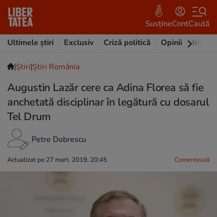
Susține
Cont
Caută
Ultimele știri
Exclusiv
Criză politică
Opinii
Intervi
|
Ştiri
|
Știri România
Augustin Lazăr cere ca Adina Florea să fie
anchetată disciplinar în legătură cu dosarul
Tel Drum
Petre Dobrescu
Actualizat pe 27 mart. 2019, 20:45
Comentează