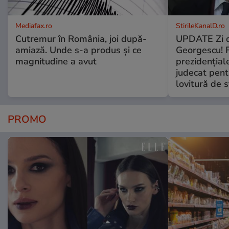
Mediafax.ro
StirileKanalD.ro
Cutremur în România, joi după-
UPDATE Zi d
amiază. Unde s-a produs și ce
Georgescu! F
magnitudine a avut
prezidențiale
judecat pent
lovitură de s
PROMO