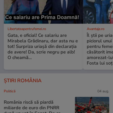
Libertateapentrufemei.ro
Avantaje.ro
Gata, e oficial! Ce salariu are
Îl știi pe ur
Mirabela Grădinaru, dar asta nu e
piciorul unui
tot! Surpriza uriașă din declarația
pentru femei
de avere! Da, scrie negru pe alb!
căsătorit ime
O cheamă…
amorezat-lul
Fosta lui soț
ȘTIRI ROMÂNIA
Politică
04 aug.
România riscă să piardă
miliarde de euro din PNRR