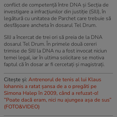
conflict de competenţă între DNA şi Secţia de
investigare a infracţiunilor din justiţie (SIIJ), în
legătură cu unitatea de Parchet care trebuie să
desfăşoare ancheta în dosarul Tel Drum.
SIIJ a încercat de trei ori să preia de la DNA
dosarul Tel Drum. În primele două cereri
trimise de SIIJ la DNA nu a fost invocat niciun
temei legal, iar în ultima solicitare se motiva
faptul că în dosar ar fi cercetaţi şi magistraţi.
Citește și:
Antrenorul de tenis al lui Klaus
Iohannis a ratat șansa de a o pregăti pe
Simona Halep în 2009, când a refuzat-o!
”Poate dacă eram, nici nu ajungea așa de sus”
(FOTO&VIDEO)