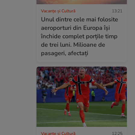
Vacanțe și Cultură
13:21
Unul dintre cele mai folosite
aeroporturi din Europa își
închide complet porțile timp
de trei luni. Milioane de
pasageri, afectați
Vacanțe și Cultură
12:25