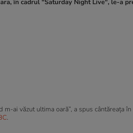
ara, în cadrul "Saturday Night Live", le-a pr
ând m-ai văzut ultima oară”, a spus cântăreața în
BC
.