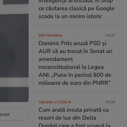
inteligența artificială, în timp
ce căutarea clasică pe Google
scade la un minim istoric
Știri România
14:37
Dominic Fritz acuză PSD și
AUR că au trecut în Senat un
amendament
neconstituțional la Legea
ANI: „Pune în pericol 800 de
milioane de euro din PNRR”
Vacanțe și Cultură
14:34
Cum arată insula privată cu
cover
resort de lux din Delta
Dunării care a fost scoasă la