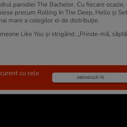
drul parodiei The Bachelor. Cu fiecare ocazie, 
e, piese precum Rolling In The Deep, Hello și Set
i mare a colegilor ei de distribuție.
 Someone Like You și strigând: „Prinde-mă, săp
 curent cu cele
ABONEAZĂ-TE