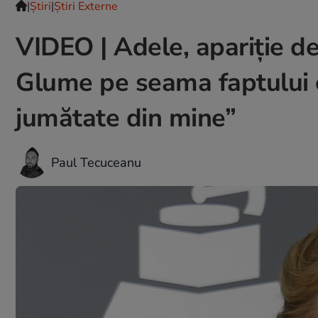
|
Ştiri
|
Știri Externe
VIDEO | Adele, apariție de
Glume pe seama faptului 
jumătate din mine”
Paul Tecuceanu