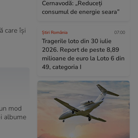
Cernavodă: „Reduceți
consumul de energie seara”
 care își
Știri România
07:00
Tragerile loto din 30 iulie
2026. Report de peste 8,89
milioane de euro la Loto 6 din
49, categoria I
r-un mod
rei albume