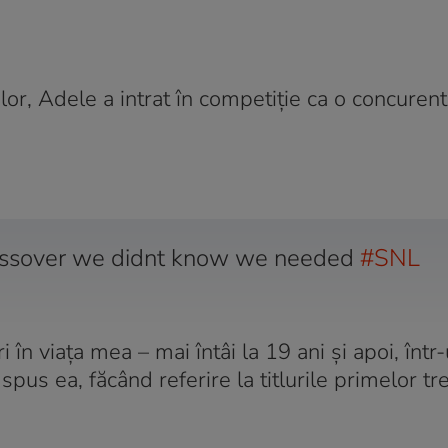
or, Adele a intrat în competiție ca o concurentă
rossover we didnt know we needed
#SNL
 în viața mea – mai întâi la 19 ani și apoi, înt
 spus ea, făcând referire la titlurile primelor t