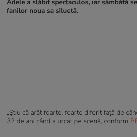
Adele a slăbit spectaculos, iar sâmbătă se
fanilor noua sa siluetă.
„Știu că arăt foarte, foarte diferit față de c
32 de ani când a urcat pe scenă, conform
B