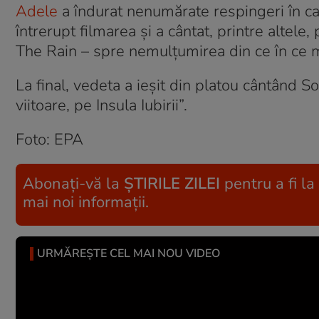
Adele
a îndurat nenumărate respingeri în ca
întrerupt filmarea și a cântat, printre altel
The Rain – spre nemulțumirea din ce în ce ma
La final, vedeta a ieșit din platou cântând
viitoare, pe Insula Iubirii”.
Foto: EPA
Abonați-vă la
ȘTIRILE ZILEI
pentru a fi la
mai noi informații.
URMĂREȘTE CEL MAI NOU VIDEO