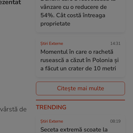
ezentat
vânzare cu o reducere de
54%. Cât costă întreaga
proprietate
Știri Externe
14:31
Momentul în care o rachetă
rusească a căzut în Polonia și
a făcut un crater de 10 metri
Citește mai multe
TRENDING
 vârstă de
Știri Externe
08:19
Seceta extremă scoate la