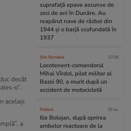
suprafață epave ascunse de
zeci de ani în Dunăre. Au
reapărut nave de război din
1944 și o barjă scufundată în
1937
Știri România
07:06
Locotenent-comandorul
Mihai Vîrdol, pilot militar al
aduc decât
Bazei 90, a murit după un
ales-o”.
accident de motocicletă
n același
Politică
29 iul.
Ilie Bolojan, după oprirea
âmplă”, a
ambelor reactoare de la