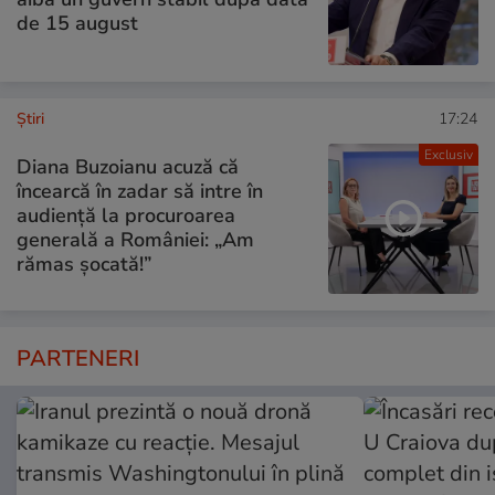
de 15 august
Ştiri
17:24
Exclusiv
Diana Buzoianu acuză că
încearcă în zadar să intre în
audiență la procuroarea
generală a României: „Am
rămas șocată!”
PARTENERI