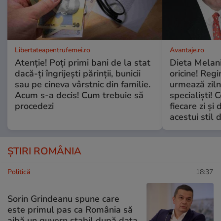
Libertateapentrufemei.ro
Avantaje.ro
Atenție! Poți primi bani de la stat
Dieta Melan
dacă-ți îngrijești părinții, bunicii
oricine! Regi
sau pe cineva vârstnic din familie.
urmează zilni
Acum s-a decis! Cum trebuie să
specialiști! 
procedezi
fiecare zi și 
acestui stil 
ȘTIRI ROMÂNIA
Politică
18:37
Sorin Grindeanu spune care
este primul pas ca România să
aibă un guvern stabil după data