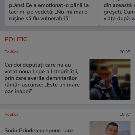
plâns! Ce a emoționat-o până la
din această v
lacrimi pe vedetă: „Nu-mi mai e
greșeli. Cum 
rușine să fiu vulnerabilă”
viața după v
POLITIC
Politică
20:05
Cei doi deputați care nu au
votat noua Lege a Integrității,
prin care averile demnitarilor
rămân ascunse: „Este un mare
pas înapoi”
Politică
18:37
Sorin Grindeanu spune care