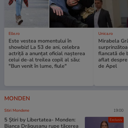
Elle.ro
Unica.ro
Este vestea momentului în
Mirabela Gră
showbiz! La 53 de ani, celebra
surprinzătoar
actriță a anunțat oficial nașterea
flancată de 
celui de-al treilea copil al său:
aflat despre
"Bun venit în lume, fiule"
de Apel
MONDEN
Stiri Mondene
19:00
5 Știri by Libertatea- Monden:
Exclusiv
Bianca Drăgușanu rupe tăcerea