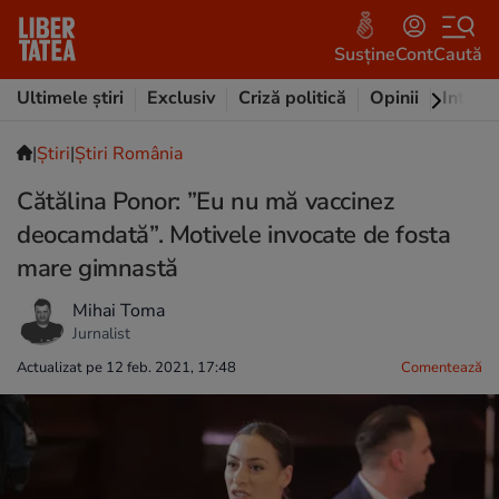
Susține
Cont
Caută
Ultimele știri
Exclusiv
Criză politică
Opinii
Intervi
|
Ştiri
|
Știri România
Cătălina Ponor: ”Eu nu mă vaccinez
deocamdată”. Motivele invocate de fosta
mare gimnastă
Mihai Toma
Jurnalist
Actualizat pe 12 feb. 2021, 17:48
Comentează