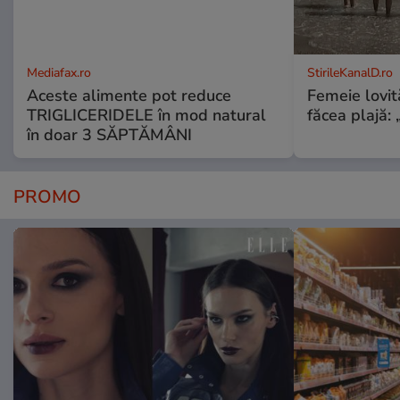
Mediafax.ro
StirileKanalD.ro
Aceste alimente pot reduce
Femeie lovit
TRIGLICERIDELE în mod natural
făcea plajă: „
în doar 3 SĂPTĂMÂNI
PROMO