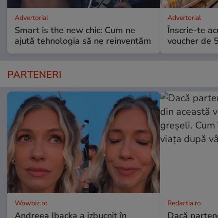
Advertorial
Advertorial
Smart is the new chic: Cum ne
Înscrie-te ac
ajută tehnologia să ne reinventăm
voucher de 5
PARTENERI
Wowbiz.ro
Redactia.ro
Andreea Ibacka a izbucnit în
Dacă parten