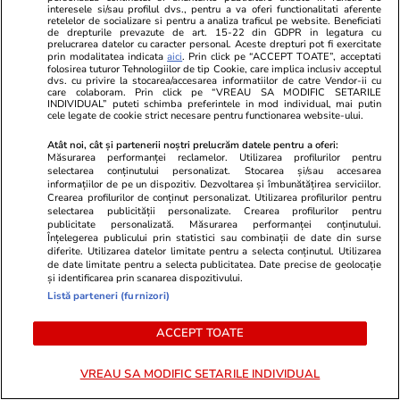
interesele si/sau profilul dvs., pentru a va oferi functionalitati aferente
retelelor de socializare si pentru a analiza traficul pe website. Beneficiati
de drepturile prevazute de art. 15-22 din GDPR in legatura cu
prelucrarea datelor cu caracter personal. Aceste drepturi pot fi exercitate
prin modalitatea indicata
aici
. Prin click pe “ACCEPT TOATE”, acceptati
Lifestyle
26 iul.
folosirea tuturor Tehnologiilor de tip Cookie, care implica inclusiv acceptul
dvs. cu privire la stocarea/accesarea informatiilor de catre Vendor-ii cu
care colaboram. Prin click pe “VREAU SA MODIFIC SETARILE
INDIVIDUAL” puteti schimba preferintele in mod individual, mai putin
Ploaia de meteori Delta
cele legate de cookie strict necesare pentru functionarea website-ului.
Aquaride 2026: când o poți
Atât noi, cât și partenerii noștri prelucrăm datele pentru a oferi:
Măsurarea performanței reclamelor. Utilizarea profilurilor pentru
vedea cel mai bine
selectarea conținutului personalizat. Stocarea și/sau accesarea
informațiilor de pe un dispozitiv. Dezvoltarea și îmbunătățirea serviciilor.
Crearea profilurilor de conținut personalizat. Utilizarea profilurilor pentru
selectarea publicității personalizate. Crearea profilurilor pentru
publicitate personalizată. Măsurarea performanței conținutului.
Înțelegerea publicului prin statistici sau combinații de date din surse
Lifestyle
27 iul.
diferite. Utilizarea datelor limitate pentru a selecta conținutul. Utilizarea
de date limitate pentru a selecta publicitatea. Date precise de geolocație
și identificarea prin scanarea dispozitivului.
Listă parteneri (furnizori)
Ce este scorțișoara Ceylon și
prin ce se diferențiază
ACCEPT TOATE
VREAU SA MODIFIC SETARILE INDIVIDUAL