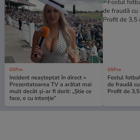
GSP.ro
GSP.ro
Incident neașteptat în direct »
Fostul fotba
Prezentatoarea TV a arătat mai
de fraudă cu 
mult decât și-ar fi dorit: „Știe ce
Profit de 3,
face, e cu intenție”