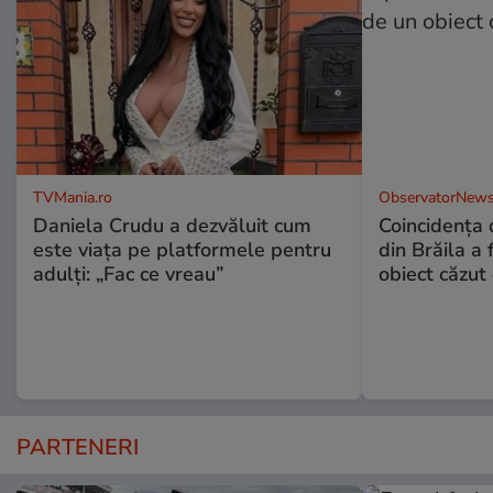
TVMania.ro
ObservatorNews
Daniela Crudu a dezvăluit cum
Coincidența d
este viața pe platformele pentru
din Brăila a 
adulți: „Fac ce vreau”
obiect căzut 
PARTENERI