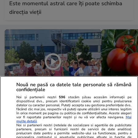
Este momentul astral care îți poate schimba
direcția vieții
Nouă ne pasă ca datele tale personale să rămână
confidențiale
Noi și partenerii noștri
596
stocăm și/sau accesăm informații pe
Sănătate și Fitness
18:56
Lifestyle
dispozitivul dvs., precum identificatorii cookie unici pentru prelucrarea
datelor cu caracter personal. Puteți accepta sau gestiona preferințele dvs.
A doua zi de grevă în Sănătate:
Ce contează
făcând clic mai jos, respectiv vă puteți opune utilizării unui interes legitim
în orice moment pe pagina cu politica de confidențialitate. Aceste alegeri
„Avem colegi care ne-au murit în
cumpără o ro
vor fi raportate partenerilor noștri și nu vă vor afecta navigarea.
Mai
multe detalii
spital”. Mărturii cutremurătoare
favorita pen
Noi si partenerii nostri (retelele de socializare si agentiile de publicitate
partenere, precum si furnizorii nostri de servicii de date analitice)
prelucram date pentru a permite website-ului sa functioneze, pentru a
de la Spitalul Bagdasar-Arseni
personaliza continutul si anunturile publicitare afisate in functie de