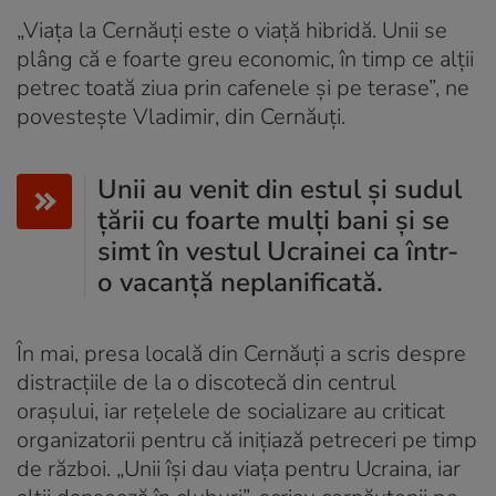
„Viața la Cernăuți este o viață hibridă. Unii se
plâng că e foarte greu economic, în timp ce alții
petrec toată ziua prin cafenele și pe terase”, ne
povestește Vladimir, din Cernăuți.
Unii au venit din estul și sudul
țării cu foarte mulți bani și se
simt în vestul Ucrainei ca într-
o vacanță neplanificată.
În mai, presa locală din Cernăuți a scris despre
distracțiile de la o discotecă din centrul
orașului, iar rețelele de socializare au criticat
organizatorii pentru că inițiază petreceri pe timp
de război. „Unii își dau viața pentru Ucraina, iar