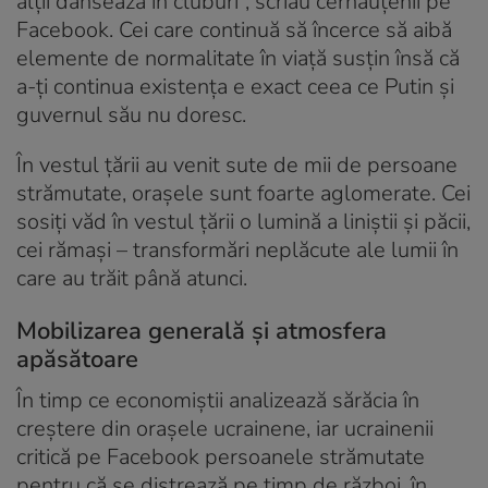
alții dansează în cluburi”, scriau cernăuțenii pe
Facebook. Cei care continuă să încerce să aibă
elemente de normalitate în viață susțin însă că
a-ți continua existența e exact ceea ce Putin și
guvernul său nu doresc.
În vestul țării au venit sute de mii de persoane
strămutate, orașele sunt foarte aglomerate. Cei
sosiți văd în vestul țării o lumină a liniștii și păcii,
cei rămași – transformări neplăcute ale lumii în
care au trăit până atunci.
Mobilizarea generală și atmosfera
apăsătoare
În timp ce economiștii analizează sărăcia în
creștere din orașele ucrainene, iar ucrainenii
critică pe Facebook persoanele strămutate
pentru că se distrează pe timp de război, în