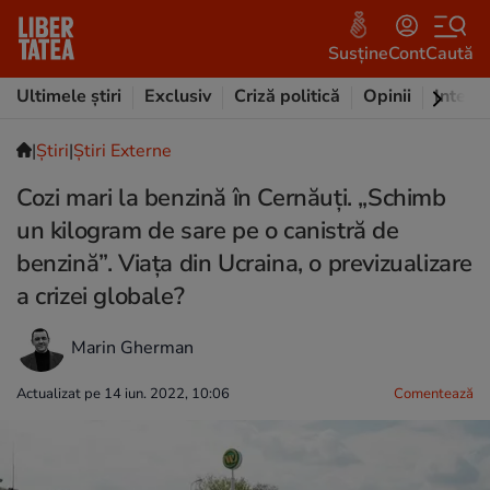
Susține
Cont
Caută
Ultimele știri
Exclusiv
Criză politică
Opinii
Intervi
|
Ştiri
|
Știri Externe
Cozi mari la benzină în Cernăuți. „Schimb
un kilogram de sare pe o canistră de
benzină”. Viața din Ucraina, o previzualizare
a crizei globale?
Marin Gherman
Actualizat pe 14 iun. 2022, 10:06
Comentează