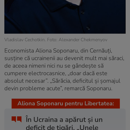
Vladislav Cechotkin. Foto: Alexander Chekmenyov
Economista Aliona Soponaru, din Cernăuți,
susține că ucrainenii au devenit mult mai săraci,
de aceea nimeni nici nu se gândește să
cumpere electrocasnice, „doar dacă este
absolut necesar”. „Sărăcia, deficitul și șomajul
devin probleme acute”, remarcă Soponaru.
Aliona Soponaru pentru Libertatea:
În Ucraina a apărut și un
deficit de țigări. „Unele