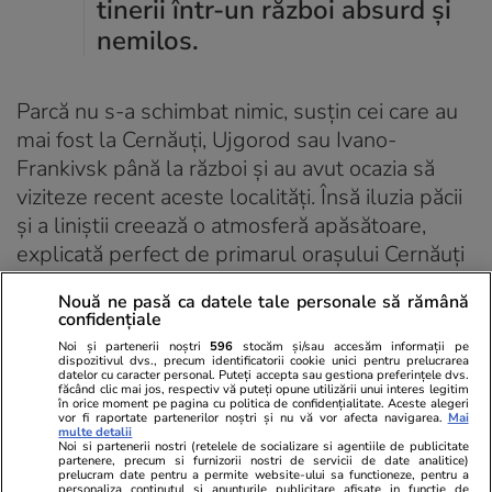
tinerii într-un război absurd și
nemilos.
Parcă nu s-a schimbat nimic, susțin cei care au
mai fost la Cernăuți, Ujgorod sau Ivano-
Frankivsk până la război și au avut ocazia să
viziteze recent aceste localități. Însă iluzia păcii
și a liniștii creează o atmosferă apăsătoare,
explicată perfect de primarul orașului Cernăuți
Roman Kliciuk
într-un interviu pentru
Nouă ne pasă ca datele tale personale să rămână
Libertatea: „Nimeni nu știe ce va ținti
confidențiale
următoarea rachetă a Rusiei”.
Noi și partenerii noștri
596
stocăm și/sau accesăm informații pe
dispozitivul dvs., precum identificatorii cookie unici pentru prelucrarea
datelor cu caracter personal. Puteți accepta sau gestiona preferințele dvs.
făcând clic mai jos, respectiv vă puteți opune utilizării unui interes legitim
Abonați-vă la
ȘTIRILE
în orice moment pe pagina cu politica de confidențialitate. Aceste alegeri
vor fi raportate partenerilor noștri și nu vă vor afecta navigarea.
Mai
ZILEI
pentru a fi la
multe detalii
ABONEAZĂ-TE
curent cu cele mai noi
Noi si partenerii nostri (retelele de socializare si agentiile de publicitate
partenere, precum si furnizorii nostri de servicii de date analitice)
informații.
prelucram date pentru a permite website-ului sa functioneze, pentru a
personaliza continutul si anunturile publicitare afisate in functie de