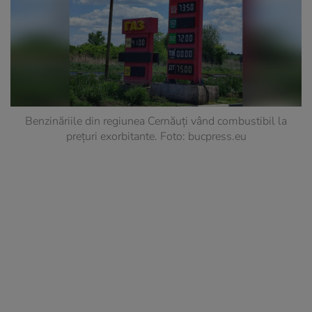
Benzinăriile din regiunea Cernăuți vând combustibil la
prețuri exorbitante. Foto: bucpress.eu