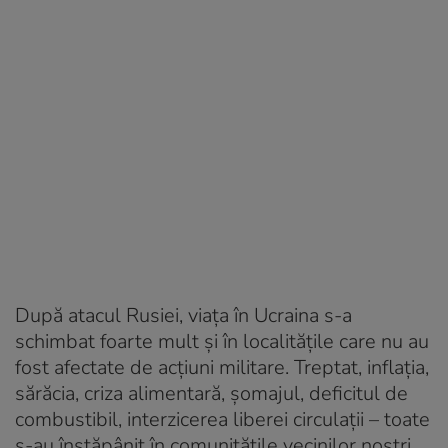
După atacul Rusiei, viața în Ucraina s-a
schimbat foarte mult și în localitățile care nu au
fost afectate de acțiuni militare. Treptat, inflația,
sărăcia, criza alimentară, șomajul, deficitul de
combustibil, interzicerea liberei circulații – toate
s-au înstăpânit în comunitățile vecinilor noștri.