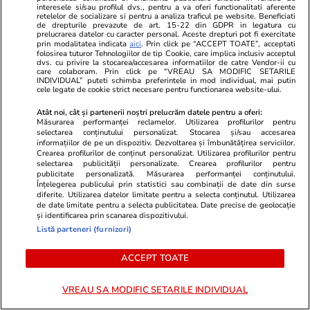
interesele si/sau profilul dvs., pentru a va oferi functionalitati aferente
retelelor de socializare si pentru a analiza traficul pe website. Beneficiati
de drepturile prevazute de art. 15-22 din GDPR in legatura cu
URMĂREȘTE CEL MAI NOU VIDEO
prelucrarea datelor cu caracter personal. Aceste drepturi pot fi exercitate
prin modalitatea indicata
aici
. Prin click pe “ACCEPT TOATE”, acceptati
folosirea tuturor Tehnologiilor de tip Cookie, care implica inclusiv acceptul
dvs. cu privire la stocarea/accesarea informatiilor de catre Vendor-ii cu
care colaboram. Prin click pe “VREAU SA MODIFIC SETARILE
INDIVIDUAL” puteti schimba preferintele in mod individual, mai putin
cele legate de cookie strict necesare pentru functionarea website-ului.
Atât noi, cât și partenerii noștri prelucrăm datele pentru a oferi:
Măsurarea performanței reclamelor. Utilizarea profilurilor pentru
selectarea conținutului personalizat. Stocarea și/sau accesarea
informațiilor de pe un dispozitiv. Dezvoltarea și îmbunătățirea serviciilor.
Crearea profilurilor de conținut personalizat. Utilizarea profilurilor pentru
selectarea publicității personalizate. Crearea profilurilor pentru
publicitate personalizată. Măsurarea performanței conținutului.
Înțelegerea publicului prin statistici sau combinații de date din surse
diferite. Utilizarea datelor limitate pentru a selecta conținutul. Utilizarea
de date limitate pentru a selecta publicitatea. Date precise de geolocație
Horoscop 27 iulie - 2 august 2026. Luna Plină
și identificarea prin scanarea dispozitivului.
aduce schimbări majore pentru toate zodiile
Listă parteneri (furnizori)
ACCEPT TOATE
Share
Comentează
VREAU SA MODIFIC SETARILE INDIVIDUAL