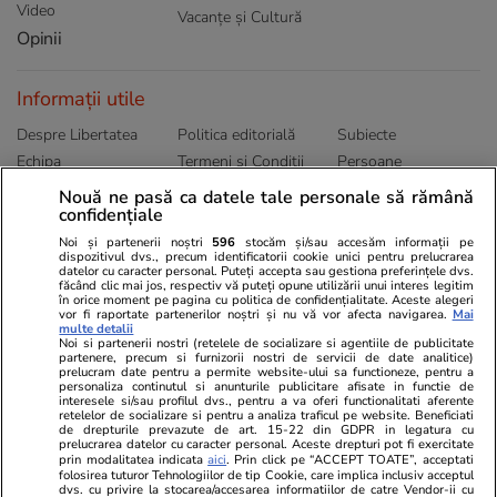
Video
Vacanțe și Cultură
Opinii
Informații utile
Despre Libertatea
Politica editorială
Subiecte
Echipa
Termeni și Conditii
Persoane
Publicitate
Abonamente
Sitemap
Nouă ne pasă ca datele tale personale să rămână
confidențiale
Politica de
Autori
confidențialitate
Noi și partenerii noștri
596
stocăm și/sau accesăm informații pe
dispozitivul dvs., precum identificatorii cookie unici pentru prelucrarea
datelor cu caracter personal. Puteți accepta sau gestiona preferințele dvs.
Ringier România
făcând clic mai jos, respectiv vă puteți opune utilizării unui interes legitim
în orice moment pe pagina cu politica de confidențialitate. Aceste alegeri
vor fi raportate partenerilor noștri și nu vă vor afecta navigarea.
Mai
Libertatea pentru
ELLE
Locuri de muncă
multe detalii
femei
Noi si partenerii nostri (retelele de socializare si agentiile de publicitate
Gazeta Sporturilor
Imobiliare.ro
partenere, precum si furnizorii nostri de servicii de date analitice)
Unica.ro
prelucram date pentru a permite website-ului sa functioneze, pentru a
Stiri mondene
Jobradar24
personaliza continutul si anunturile publicitare afisate in functie de
Program TV
interesele si/sau profilul dvs., pentru a va oferi functionalitati aferente
Calculator sarcina
Imoradar24
retelelor de socializare si pentru a analiza traficul pe website. Beneficiati
Avantaje
Ajută Copiii
Colecții Libertatea
de drepturile prevazute de art. 15-22 din GDPR in legatura cu
prelucrarea datelor cu caracter personal. Aceste drepturi pot fi exercitate
prin modalitatea indicata
aici
. Prin click pe “ACCEPT TOATE”, acceptati
Pariază responsabil! Decizia ONJN nr. 821/25.09.2025.
folosirea tuturor Tehnologiilor de tip Cookie, care implica inclusiv acceptul
dvs. cu privire la stocarea/accesarea informatiilor de catre Vendor-ii cu
Jocurile de noroc sunt interzise minorilor.