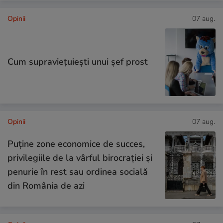
Opinii
07 aug.
Cum supraviețuiești unui șef prost
Opinii
07 aug.
Puține zone economice de succes,
privilegiile de la vârful birocrației și
penurie în rest sau ordinea socială
din România de azi