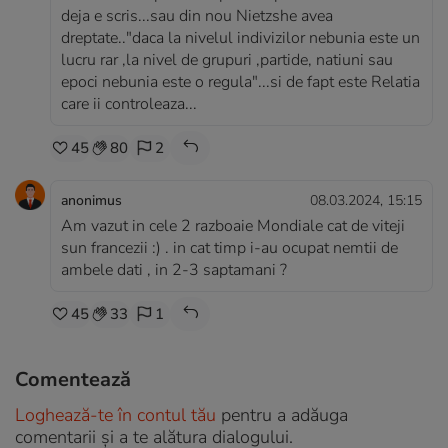
deja e scris...sau din nou Nietzshe avea
dreptate.."daca la nivelul indivizilor nebunia este un
lucru rar ,la nivel de grupuri ,partide, natiuni sau
epoci nebunia este o regula"...si de fapt este Relatia
care ii controleaza...
45
80
2
anonimus
08.03.2024, 15:15
Am vazut in cele 2 razboaie Mondiale cat de viteji
sun francezii :) . in cat timp i-au ocupat nemtii de
ambele dati , in 2-3 saptamani ?
45
33
1
Comentează
Loghează-te în contul tău
pentru a adăuga
comentarii și a te alătura dialogului.