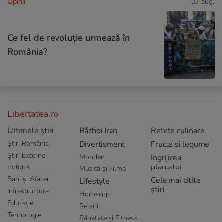
Opinii
07 aug.
Ce fel de revoluție urmează în
România?
Libertatea.ro
Ultimele știri
Război Iran
Retete culinare
Știri România
Divertisment
Fructe si legume
Știri Externe
Monden
Ingrijirea
plantelor
Politică
Muzică și Filme
Bani și Afaceri
Cele mai citite
Lifestyle
știri
Infrastructura
Horoscop
Educație
Relații
Tehnologie
Sănătate și Fitness