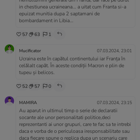
nemultumirii generale din Franta, dar face pe durul
in chestiunea ucraineana... a uitat cum Franta si-a
epuizat munitia dupa 2 saptamani de
bombardament in Libia...
57
63
1
Mucificator
07.03.2024, 23:01
Ucraina este în capătul continentului iar Franța în
celălalt capăt. În aceste condiții Macron e plin de
tupeu și belicos.
52
57
0
MAMIRA
07.03.2024, 23:15
Au aparut in ultimul timp o serie de declaratii
socante ale unor personalitati politice,deci
reprezentanti ai unor grupuri, care te fac sa te intrebi
daca e vorba de o periculoasa iresponsabilitate sau
daca fiecare spune o replica dupa un scenariu care