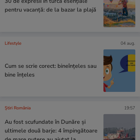
30 de expresii în turcă esențiale
pentru vacanță: de la bazar la plajă
Lifestyle
04 aug.
Cum se scrie corect: bineînțeles sau
bine înțeles
Știri România
19:57
Au fost scufundate în Dunăre și
ultimele două barje: 4 împingătoare
de mare putere au ajutat la