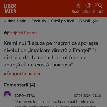
Susține
Cont
Caută
Ultimele știri
Exclusiv
Criză politică
Opinii
Intervi
|
Ştiri
|
Știri Externe
Kremlinul îl acuză pe Macron că sporește
nivelul de „implicare directă a Franţei” în
războiul din Ucraina. Liderul francez
anunță că nu există „linii roșii”
« Înapoi la articol
Comentarii
(4)
ZOROASTRU
07.03.2024, 21:16
Macron nu indrazneste sa iasa in public din cauza