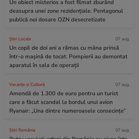
Un obiect misterios a fost filmat zburând
deasupra unei zone rezidențiale. Pentagonul
publică noi dosare OZN desecretizate
Știri Locale
07 aug.
Un copil de doi ani a rămas cu mâna prinsă
într-o mașină de tocat. Pompierii au demontat
aparatul în sala de operații
Vacanțe și Cultură
07 aug.
Amendă de 1.300 de euro pentru un turist
care a făcut scandal la bordul unui avion
Ryanair: „Una dintre numeroasele consecințe”
Știri România
07 aug.
Patru ursuleți orfani din România au ajuns într-