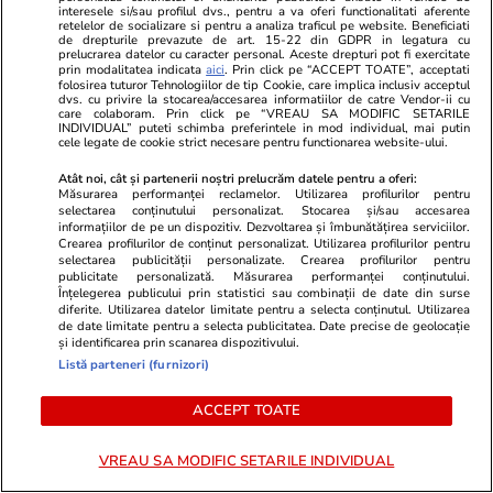
interesele si/sau profilul dvs., pentru a va oferi functionalitati aferente
retelelor de socializare si pentru a analiza traficul pe website. Beneficiati
de drepturile prevazute de art. 15-22 din GDPR in legatura cu
prelucrarea datelor cu caracter personal. Aceste drepturi pot fi exercitate
prin modalitatea indicata
aici
. Prin click pe “ACCEPT TOATE”, acceptati
folosirea tuturor Tehnologiilor de tip Cookie, care implica inclusiv acceptul
dvs. cu privire la stocarea/accesarea informatiilor de catre Vendor-ii cu
care colaboram. Prin click pe “VREAU SA MODIFIC SETARILE
INDIVIDUAL” puteti schimba preferintele in mod individual, mai putin
cele legate de cookie strict necesare pentru functionarea website-ului.
Atât noi, cât și partenerii noștri prelucrăm datele pentru a oferi:
Vacanțe și Cultură
07 aug.
Lifestyle
Măsurarea performanței reclamelor. Utilizarea profilurilor pentru
selectarea conținutului personalizat. Stocarea și/sau accesarea
O companie aeriană din Spania
Un șofer de 
informațiilor de pe un dispozitiv. Dezvoltarea și îmbunătățirea serviciilor.
Crearea profilurilor de conținut personalizat. Utilizarea profilurilor pentru
lansează un zbor special pentru
muncă în fus
selectarea publicității personalizate. Crearea profilurilor pentru
publicitate personalizată. Măsurarea performanței conținutului.
cei care vor să vadă eclipsa solară
vestimentar i
Înțelegerea publicului prin statistici sau combinații de date din surse
diferite. Utilizarea datelor limitate pentru a selecta conținutul. Utilizarea
din cer
scurți: „E gr
de date limitate pentru a selecta publicitatea. Date precise de geolocație
și identificarea prin scanarea dispozitivului.
Listă parteneri (furnizori)
ACCEPT TOATE
VREAU SA MODIFIC SETARILE INDIVIDUAL