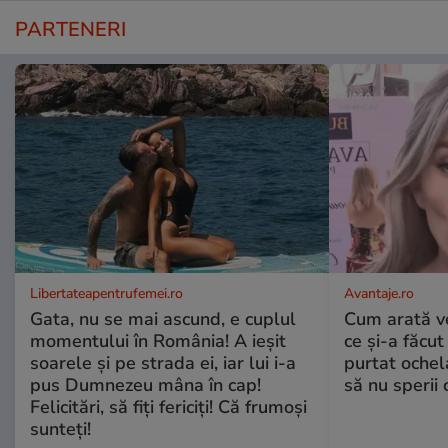
PARTENERI
Libertateapentrufemei.ro
Avantaje.ro
Gata, nu se mai ascund, e cuplul
Cum arată v
momentului în România! A ieșit
ce și-a făcut
soarele și pe strada ei, iar lui i-a
purtat ochel
pus Dumnezeu mâna în cap!
să nu sperii c
Felicitări, să fiți fericiți! Că frumoși
sunteți!