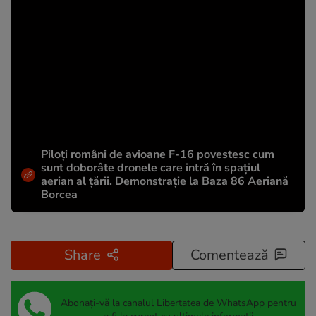
Piloți români de avioane F-16 povestesc cum
sunt doborâte dronele care intră în spațiul
aerian al țării. Demonstrație la Baza 86 Aeriană
Borcea
Share
Comentează
Abonați-vă la canalul Libertatea de WhatsApp pentru