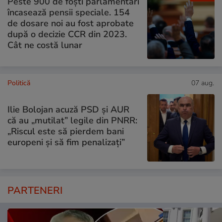
Peste 900 de foști parlamentari
încasează pensii speciale. 154
de dosare noi au fost aprobate
după o decizie CCR din 2023.
Cât ne costă lunar
Politică
07 aug.
Ilie Bolojan acuză PSD și AUR
că au „mutilat” legile din PNRR:
„Riscul este să pierdem bani
europeni și să fim penalizați”
PARTENERI