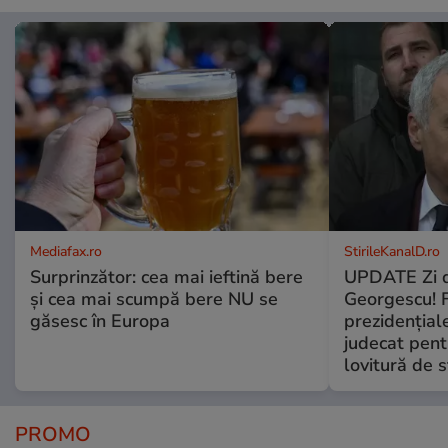
Mediafax.ro
StirileKanalD.ro
Surprinzător: cea mai ieftină bere
UPDATE Zi d
și cea mai scumpă bere NU se
Georgescu! F
găsesc în Europa
prezidențiale
judecat pent
lovitură de s
PROMO