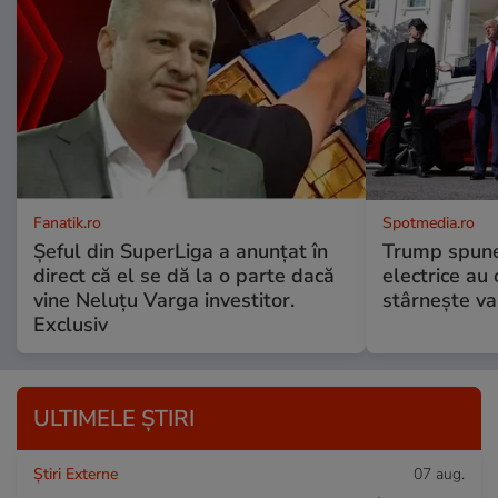
Fanatik.ro
Spotmedia.ro
Șeful din SuperLiga a anunțat în
Trump spune 
direct că el se dă la o parte dacă
electrice au 
vine Neluțu Varga investitor.
stârnește val
Exclusiv
ULTIMELE ȘTIRI
Știri Externe
07 aug.