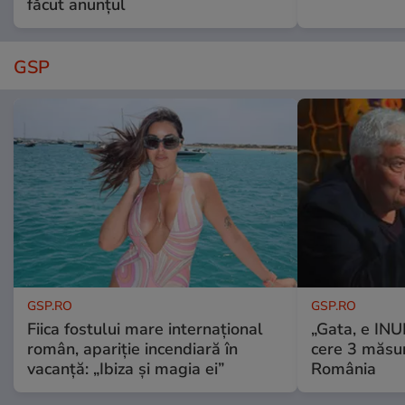
făcut anunțul
GSP
GSP.RO
GSP.RO
Fiica fostului mare internațional
„Gata, e IN
român, apariție incendiară în
cere 3 măsu
vacanță: „Ibiza și magia ei”
România