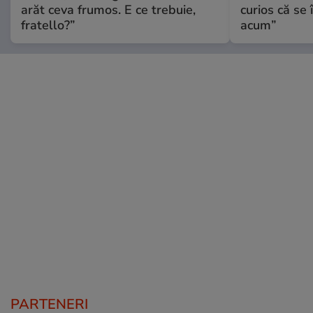
arăt ceva frumos. E ce trebuie,
curios că se
fratello?”
acum”
PARTENERI