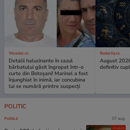
Wowbiz.ro
Redactia.ro
Detalii halucinante în cazul
August 2026
bărbatului găsit îngropat într-o
definitiv cup
curte din Botoșani! Marinel a fost
înjunghiat în inimă, iar concubina
lui se numără printre suspecți
POLITIC
Politică
07 aug.
Analiză