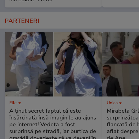
PARTENERI
Elle.ro
Unica.ro
A ținut secret faptul că este
Mirabela Gră
însărcinată însă imaginile au ajuns
surprinzătoar
pe internet! Vedeta a fost
flancată de 
surprinsă pe stradă, iar burtica de
aflat despre
gravidă dovedește că va deveni în
de Apel