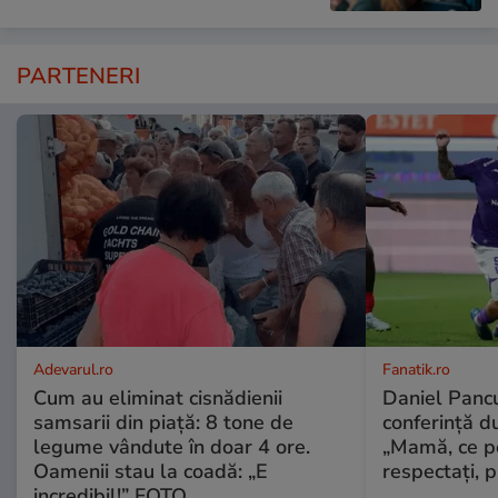
PARTENERI
Adevarul.ro
Fanatik.ro
Cum au eliminat cisnădienii
Daniel Pancu
samsarii din piață: 8 tone de
conferință d
legume vândute în doar 4 ore.
„Mamă, ce p
Oamenii stau la coadă: „E
respectați, p
incredibil!” FOTO