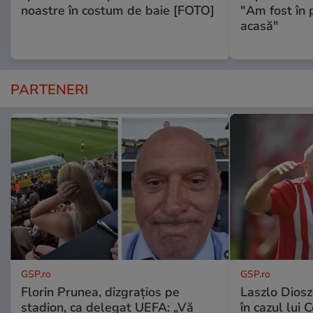
noastre în costum de baie [FOTO]
"Am fost în p
acasă"
PARTENERI
GSP.ro
GSP.ro
Florin Prunea, dizgrațios pe
Laszlo Diosz
stadion, ca delegat UEFA: „Vă
în cazul lui 