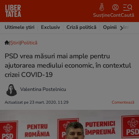
Susține
Cont
Caută
Ultimele știri
Exclusiv
Criză politică
Opinii
Intervi
|
Ştiri
|
Politică
PSD vrea măsuri mai ample pentru
ajutorarea mediului economic, în contextul
crizei COVID-19
Valentina Postelnicu
Actualizat pe 23 mart. 2020, 11:29
Comentează