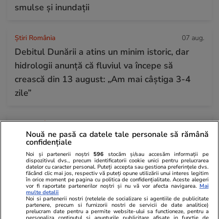
smulse și inundații
Știri România
07 aug.
Debitul Dunării a atins un minim istoric, dar
hidrologii anunță că fluviul va începe să
crească din 13 august: „Am mai câștiga 3-4
zile”
Știri România
07 aug.
Nouă ne pasă ca datele tale personale să rămână
Noi reguli la graniță pentru români. ANAF și
confidențiale
Autoritatea Vamală vor să impună o limită de
Noi și partenerii noștri
596
stocăm și/sau accesăm informații pe
dispozitivul dvs., precum identificatorii cookie unici pentru prelucrarea
40 de pachete de țigări la fiecare 40 de zile
datelor cu caracter personal. Puteți accepta sau gestiona preferințele dvs.
făcând clic mai jos, respectiv vă puteți opune utilizării unui interes legitim
în orice moment pe pagina cu politica de confidențialitate. Aceste alegeri
vor fi raportate partenerilor noștri și nu vă vor afecta navigarea.
Mai
multe detalii
Noi si partenerii nostri (retelele de socializare si agentiile de publicitate
partenere, precum si furnizorii nostri de servicii de date analitice)
prelucram date pentru a permite website-ului sa functioneze, pentru a
personaliza continutul si anunturile publicitare afisate in functie de