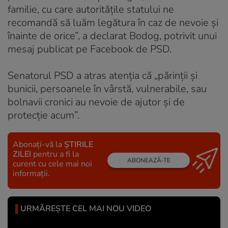
familie, cu care autorităţile statului ne
recomandă să luăm legătura în caz de nevoie şi
înainte de orice”, a declarat Bodog, potrivit unui
mesaj publicat pe Facebook de PSD.
Senatorul PSD a atras atenţia că „părinţii şi
bunicii, persoanele în vârstă, vulnerabile, sau
bolnavii cronici au nevoie de ajutor şi de
protecţie acum”.
Abonați-vă la
ȘTIRILE
ZILEI
pentru a fi la
ABONEAZĂ-TE
curent cu cele mai noi
informații.
URMĂREȘTE CEL MAI NOU VIDEO