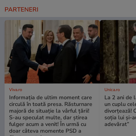
PARTENERI
Viva.ro
Unica.ro
Informația de ultim moment care
La 2 ani de 
circulă în toată presa. Răsturnare
un cuplu ce
majoră de situație la vârful țării!
divorțează! C
S-au speculat multe, dar știrea
soția lui și-
fulger acum a venit! În urmă cu
adevărat”
doar câteva momente PSD a