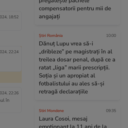
pregătește pachete
compensatorii pentru mii de
angajați
024, 18:52
Știri România
10:00
Dănuț Lupu vrea să-i
„dribleze” pe magistrați în al
024, 22:24
treilea dosar penal, după ce a
ratat „liga” marii prescripții.
Soția și un apropiat al
fotbalistului au ales să-și
retragă declarațiile
024, 22:26
ul în
Stiri Mondene
09:35
Laura Cosoi, mesaj
emoționant la 11 ani de la