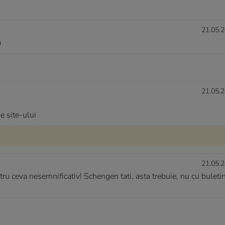
21.05.2
a
21.05.2
e site-ului
21.05.2
ntru ceva nesemnificativ! Schengen tati, asta trebuie, nu cu buletin