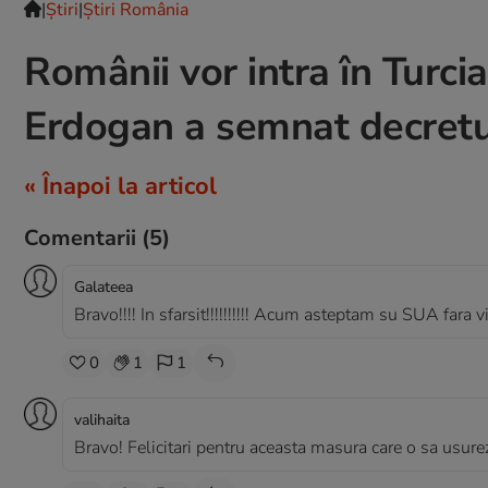
|
Ştiri
|
Știri România
Românii vor intra în Turcia
Erdogan a semnat decretul
« Înapoi la articol
Comentarii
(5)
Galateea
Bravo!!!! In sfarsit!!!!!!!!!! Acum asteptam su SUA fara v
0
1
1
valihaita
Bravo! Felicitari pentru aceasta masura care o sa usureze