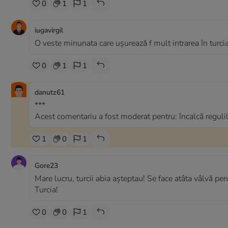
0
1
1
iugavirgil
O veste minunata care ușurează f mult intrarea în turci
0
1
1
danutz61
***
Acest comentariu a fost moderat pentru: încalcă regulil
1
0
1
Gore23
Mare lucru, turcii abia așteptau! Se face atâta vâlvă pe
Turcia!
0
0
1