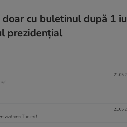
 doar cu buletinul după 1 iu
 prezidenţial
21.05.2
ize!
21.05.2
 vizitarea Turciei !