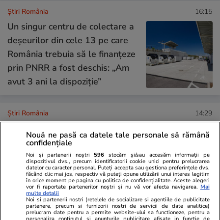
Știri România
16:15
Un singur centru de colectare a
deșeurilor din cele 13 pe care
România trebuia să le finanțeze
prin PNRR a fost deschis: „Am
avut 3 ani la dispoziție”
Știri România
14:29
O tânără cerșea în scaun cu
Nouă ne pasă ca datele tale personale să rămână
rotile pe o stradă din București,
confidențiale
în timp ce mama ei o aștepta
Noi și partenerii noștri
596
stocăm și/sau accesăm informații pe
dispozitivul dvs., precum identificatorii cookie unici pentru prelucrarea
într-un BMW X5 de aproape
datelor cu caracter personal. Puteți accepta sau gestiona preferințele dvs.
făcând clic mai jos, respectiv vă puteți opune utilizării unui interes legitim
în orice moment pe pagina cu politica de confidențialitate. Aceste alegeri
100.000 de euro
vor fi raportate partenerilor noștri și nu vă vor afecta navigarea.
Mai
multe detalii
Noi si partenerii nostri (retelele de socializare si agentiile de publicitate
partenere, precum si furnizorii nostri de servicii de date analitice)
prelucram date pentru a permite website-ului sa functioneze, pentru a
Știri România
14:00
personaliza continutul si anunturile publicitare afisate in functie de