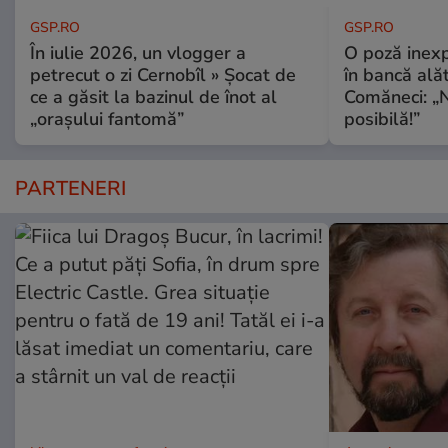
GSP.RO
GSP.RO
În iulie 2026, un vlogger a
O poză inexp
petrecut o zi Cernobîl » Șocat de
în bancă ală
ce a găsit la bazinul de înot al
Comăneci: „N
„orașului fantomă”
posibilă!”
PARTENERI