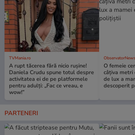
TVMania.ro
ObservatorNews
A rupt tăcerea fără nicio rușine!
O femeie cer
Daniela Crudu spune totul despre
câţiva metri
activitatea ei de pe platformele
de lux a mam
pentru adulți: „Fac ce vreau, e
descoperit po
wow!”
PARTENERI