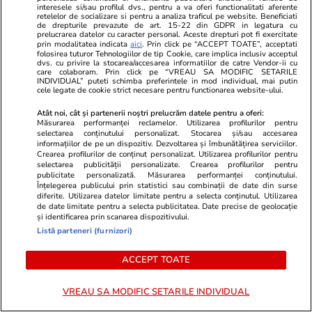
interesele si/sau profilul dvs., pentru a va oferi functionalitati aferente
Preot ales președinte al unei
retelelor de socializare si pentru a analiza traficul pe website. Beneficiati
de drepturile prevazute de art. 15-22 din GDPR in legatura cu
organizații PSD. Patriarhia
prelucrarea datelor cu caracter personal. Aceste drepturi pot fi exercitate
prin modalitatea indicata
aici
. Prin click pe “ACCEPT TOATE”, acceptati
Română: „Nu a avut aprobare
folosirea tuturor Tehnologiilor de tip Cookie, care implica inclusiv acceptul
dvs. cu privire la stocarea/accesarea informatiilor de catre Vendor-ii cu
pentru acest demers, care
care colaboram. Prin click pe “VREAU SA MODIFIC SETARILE
INDIVIDUAL” puteti schimba preferintele in mod individual, mai putin
contravine hotărârilor Sfântului
cele legate de cookie strict necesare pentru functionarea website-ului.
Sinod”
Atât noi, cât și partenerii noștri prelucrăm datele pentru a oferi:
Măsurarea performanței reclamelor. Utilizarea profilurilor pentru
selectarea conținutului personalizat. Stocarea și/sau accesarea
informațiilor de pe un dispozitiv. Dezvoltarea și îmbunătățirea serviciilor.
Opinii
09:00
Crearea profilurilor de conținut personalizat. Utilizarea profilurilor pentru
selectarea publicității personalizate. Crearea profilurilor pentru
publicitate personalizată. Măsurarea performanței conținutului.
Înțelegerea publicului prin statistici sau combinații de date din surse
diferite. Utilizarea datelor limitate pentru a selecta conținutul. Utilizarea
de date limitate pentru a selecta publicitatea. Date precise de geolocație
Lumea după 2015
și identificarea prin scanarea dispozitivului.
Listă parteneri (furnizori)
ACCEPT TOATE
VREAU SA MODIFIC SETARILE INDIVIDUAL
Opinii
21 iul.