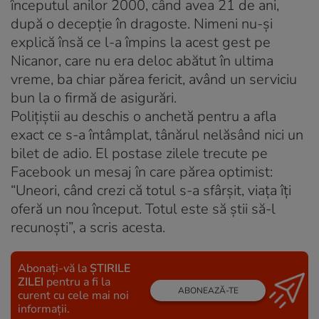
începutul anilor 2000, când avea 21 de ani,
după o decepţie în dragoste. Nimeni nu-şi
explică însă ce l-a împins la acest gest pe
Nicanor, care nu era deloc abătut în ultima
vreme, ba chiar părea fericit, având un serviciu
bun la o firmă de asigurări.
Poliţiştii au deschis o anchetă pentru a afla
exact ce s-a întâmplat, tânărul nelăsând nici un
bilet de adio. El postase zilele trecute pe
Facebook un mesaj în care părea optimist:
“Uneori, când crezi că totul s-a sfârşit, viaţa îţi
oferă un nou început. Totul este să ştii să-l
recunoşti”, a scris acesta.
Abonați-vă la
ȘTIRILE
ZILEI
pentru a fi la
ABONEAZĂ-TE
curent cu cele mai noi
informații.