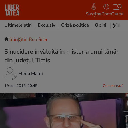
Susține
Cont
Caută
Ultimele știri
Exclusiv
Criză politică
Opinii
Video
|
Ştiri
|
Știri România
Sinucidere învăluită în mister a unui tânăr
din judeţul Timiş
Elena Matei
19 oct. 2015, 20:45
Comentează