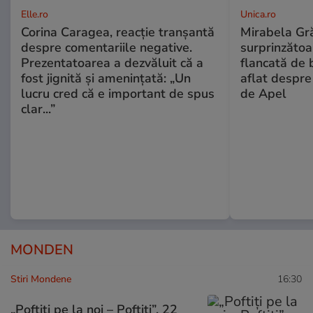
Elle.ro
Unica.ro
Corina Caragea, reacție tranșantă
Mirabela Gră
despre comentariile negative.
surprinzătoar
Prezentatoarea a dezvăluit că a
flancată de 
fost jignită și amenințată: „Un
aflat despre
lucru cred că e important de spus
de Apel
clar...”
MONDEN
Stiri Mondene
16:30
„Poftiți pe la noi – Poftiți”, 22