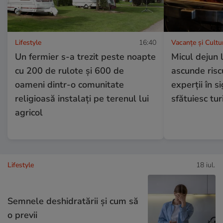
Lifestyle
16:40
Vacanțe și Cultu
Un fermier s-a trezit peste noapte
Micul dejun 
cu 200 de rulote și 600 de
ascunde risc
oameni dintr-o comunitate
experții în 
religioasă instalați pe terenul lui
sfătuiesc tur
agricol
Lifestyle
18 iul.
Semnele deshidratării și cum să
o previi