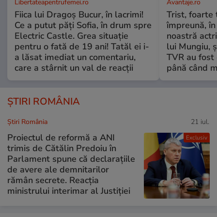
Libertateapentrufemei.ro
Avantaje.ro
Fiica lui Dragoș Bucur, în lacrimi!
Trist, foarte
Ce a putut păți Sofia, în drum spre
împreună, în
Electric Castle. Grea situație
noastră actri
pentru o fată de 19 ani! Tatăl ei i-
lui Mungiu, ș
a lăsat imediat un comentariu,
TVR au fost 
care a stârnit un val de reacții
până când mo
ȘTIRI ROMÂNIA
Știri România
21 iul.
Proiectul de reformă a ANI
Exclusiv
trimis de Cătălin Predoiu în
Parlament spune că declarațiile
de avere ale demnitarilor
rămân secrete. Reacția
ministrului interimar al Justiției