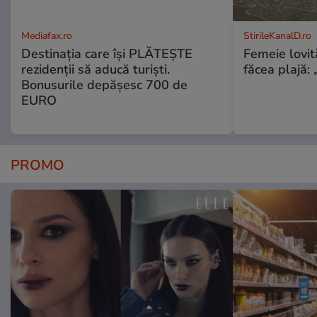
Mediafax.ro
StirileKanalD.ro
Destinația care își PLĂTEȘTE
Femeie lovit
rezidenții să aducă turiști.
făcea plajă: „
Bonusurile depășesc 700 de
EURO
PROMO