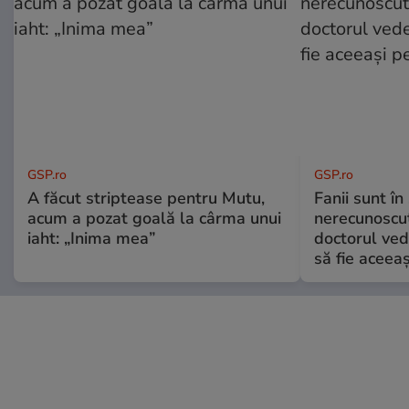
GSP.ro
GSP.ro
A făcut striptease pentru Mutu,
Fanii sunt în 
acum a pozat goală la cârma unui
nerecunoscut
iaht: „Inima mea”
doctorul ved
să fie aceea