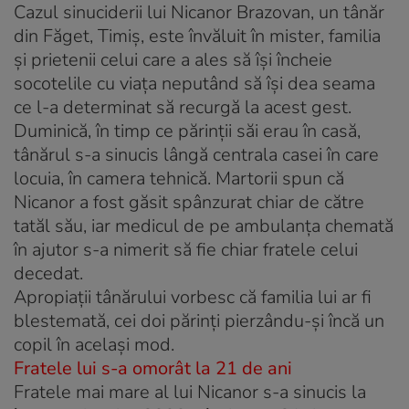
Cazul sinuciderii lui Nicanor Brazovan, un tânăr
din Făget, Timiş, este învăluit în mister, familia
şi prietenii celui care a ales să îşi încheie
socotelile cu viaţa neputând să îşi dea seama
ce l-a determinat să recurgă la acest gest.
Duminică, în timp ce părinţii săi erau în casă,
tânărul s-a sinucis lângă centrala casei în care
locuia, în camera tehnică. Martorii spun că
Nicanor a fost găsit spânzurat chiar de către
tatăl său, iar medicul de pe ambulanţa chemată
în ajutor s-a nimerit să fie chiar fratele celui
decedat.
Apropiaţii tânărului vorbesc că familia lui ar fi
blestemată, cei doi părinţi pierzându-şi încă un
copil în acelaşi mod.
Fratele lui s-a omorât la 21 de ani
Fratele mai mare al lui Nicanor s-a sinucis la