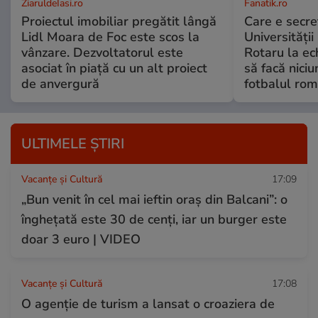
ZiaruldeIasi.ro
Fanatik.ro
Proiectul imobiliar pregătit lângă
Care e secre
Lidl Moara de Foc este scos la
Universității
vânzare. Dezvoltatorul este
Rotaru la ec
asociat în piață cu un alt proiect
să facă niciu
de anvergură
fotbalul ro
ULTIMELE ȘTIRI
Vacanțe și Cultură
17:09
„Bun venit în cel mai ieftin oraș din Balcani”: o
înghețată este 30 de cenți, iar un burger este
doar 3 euro | VIDEO
Vacanțe și Cultură
17:08
O agenție de turism a lansat o croaziera de