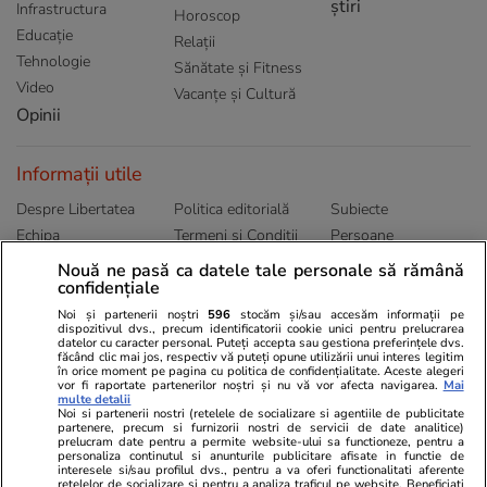
știri
Infrastructura
Horoscop
Educație
Relații
Tehnologie
Sănătate și Fitness
Video
Vacanțe și Cultură
Opinii
Informații utile
Despre Libertatea
Politica editorială
Subiecte
Echipa
Termeni și Conditii
Persoane
Publicitate
Abonamente
Sitemap
Nouă ne pasă ca datele tale personale să rămână
confidențiale
Politica de
Autori
confidențialitate
Noi și partenerii noștri
596
stocăm și/sau accesăm informații pe
dispozitivul dvs., precum identificatorii cookie unici pentru prelucrarea
datelor cu caracter personal. Puteți accepta sau gestiona preferințele dvs.
Ringier România
făcând clic mai jos, respectiv vă puteți opune utilizării unui interes legitim
în orice moment pe pagina cu politica de confidențialitate. Aceste alegeri
vor fi raportate partenerilor noștri și nu vă vor afecta navigarea.
Mai
Libertatea pentru
ELLE
Locuri de muncă
multe detalii
femei
Noi si partenerii nostri (retelele de socializare si agentiile de publicitate
Gazeta Sporturilor
Imobiliare.ro
partenere, precum si furnizorii nostri de servicii de date analitice)
Unica.ro
prelucram date pentru a permite website-ului sa functioneze, pentru a
Stiri mondene
Jobradar24
personaliza continutul si anunturile publicitare afisate in functie de
Program TV
interesele si/sau profilul dvs., pentru a va oferi functionalitati aferente
Calculator sarcina
Imoradar24
retelelor de socializare si pentru a analiza traficul pe website. Beneficiati