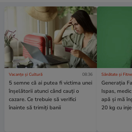
Vacanțe și Cultură
08:36
Sănătate și Fitn
5 semne că ai putea fi victima unei
Generația F
înșelătorii atunci când cauți o
Ispas, medic
cazare. Ce trebuie să verifici
apă și mă în
înainte să trimiți banii
20 kg cu injec