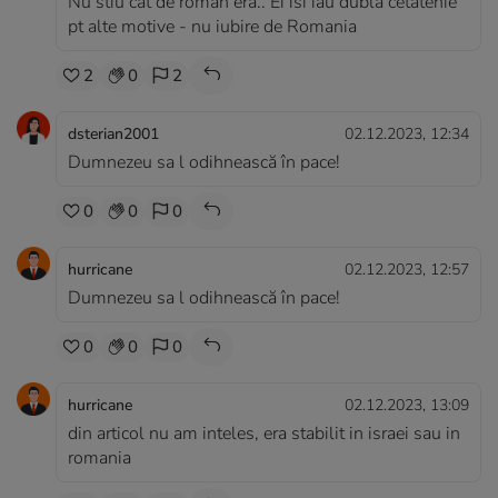
Nu stiu cat de roman era.. Ei isi iau dubla cetatenie
pt alte motive - nu iubire de Romania
2
0
2
dsterian2001
02.12.2023, 12:34
Dumnezeu sa l odihnească în pace!
0
0
0
hurricane
02.12.2023, 12:57
Dumnezeu sa l odihnească în pace!
0
0
0
hurricane
02.12.2023, 13:09
din articol nu am inteles, era stabilit in israei sau in
romania