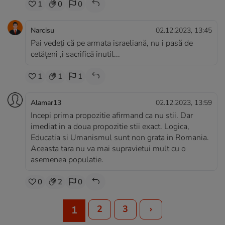
1
0
0
Narcisu
02.12.2023, 13:45
Pai vedeți că pe armata israeliană, nu i pasă de
cetățeni ,i sacrifică inutil...
1
1
1
Alamar13
02.12.2023, 13:59
Incepi prima propozitie afirmand ca nu stii. Dar
imediat in a doua propozitie stii exact. Logica,
Educatia si Umanismul sunt non grata in Romania.
Aceasta tara nu va mai supravietui mult cu o
asemenea populatie.
0
2
0
2
3
›
1