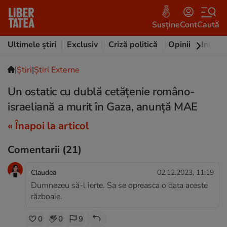
Susține
Cont
Caută
Ultimele știri
Exclusiv
Criză politică
Opinii
Intervi
|
Ştiri
|
Știri Externe
Un ostatic cu dublă cetățenie româno-
israeliană a murit în Gaza, anunță MAE
« Înapoi la articol
Comentarii
(21)
Claudea
02.12.2023, 11:19
Dumnezeu să-l ierte. Sa se opreasca o data aceste
războaie.
0
0
9