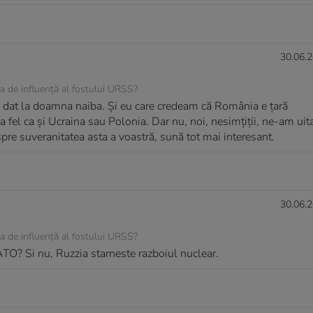
30.06.2
a de influență al fostului URSS?
 dat la doamna naiba. Și eu care credeam că România e țară
a fel ca și Ucraina sau Polonia. Dar nu, noi, nesimțiții, ne-am uit
spre suveranitatea asta a voastră, sună tot mai interesant.
30.06.2
a de influență al fostului URSS?
ATO? Si nu, Ruzzia starneste razboiul nuclear.