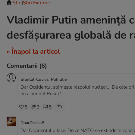
|
Ştiri
|
Știri Externe
Vladimir Putin amenință c
desfăşurarea globală de r
« Înapoi la articol
Comentarii
(6)
Sfantul_Cuvios_Pafnutie
Dar Occidentul stârnește războiul nuclear... De câte or
ori a amintit Rusia?
5
3
5
DoarDiviziaB
Da! Occidentul o face. De ce NATO se extinde în zona 