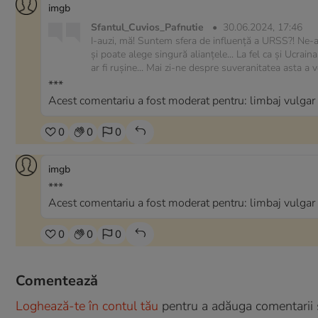
imgb
Sfantul_Cuvios_Pafnutie
•
30.06.2024, 17:46
I-auzi, mă! Suntem sfera de influență a URSS?! Ne-
și poate alege singură alianțele... La fel ca și Ucrai
ar fi rușine... Mai zi-ne despre suveranitatea asta a 
***
Acest comentariu a fost moderat pentru: limbaj vulgar 
0
0
0
imgb
***
Acest comentariu a fost moderat pentru: limbaj vulgar 
0
0
0
Comentează
Loghează-te în contul tău
pentru a adăuga comentarii și