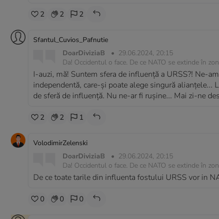
2
2
2
Sfantul_Cuvios_Pafnutie
DoarDiviziaB
•
29.06.2024, 20:15
Da! Occidentul o face. De ce NATO se extinde în zon
I-auzi, mă! Suntem sfera de influență a URSS?! Ne-am
independentă, care-și poate alege singură alianțele... L
de sferă de influență. Nu ne-ar fi rușine... Mai zi-ne de
2
2
1
VolodimirZelenski
DoarDiviziaB
•
29.06.2024, 20:15
Da! Occidentul o face. De ce NATO se extinde în zon
De ce toate tarile din influenta fostului URSS vor in N
0
0
0