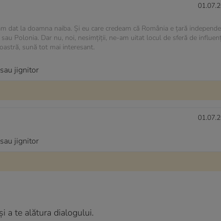
01.07.2
am dat la doamna naiba. Și eu care credeam că România e țară independe
na sau Polonia. Dar nu, noi, nesimțiții, ne-am uitat locul de sferă de influe
voastră, sună tot mai interesant.
sau jignitor
01.07.2
sau jignitor
 a te alătura dialogului.