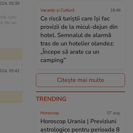
024, 05:39
Vacanțe și Cultură
18:46
ntă, care-
Ce riscă turiștii care își fac
nță. Nu ne-
provizii de la micul-dejun din
hotel. Semnalul de alarmă
tras de un hotelier olandez:
„Începe să arate ca un
camping”
024, 05:42
Citește mai multe
TRENDING
Horoscop
07 aug.
Horoscop Urania | Previziuni
astrologice pentru perioada 8