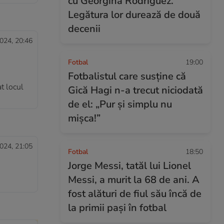
cu Georgina Rodriguez.
Legătura lor durează de două
decenii
024, 20:46
Fotbal
19:00
Fotbalistul care susține că
at locul
Gică Hagi n-a trecut niciodată
de el: „Pur și simplu nu
mișca!”
024, 21:05
Fotbal
18:50
Jorge Messi, tatăl lui Lionel
Messi, a murit la 68 de ani. A
fost alături de fiul său încă de
la primii pași în fotbal