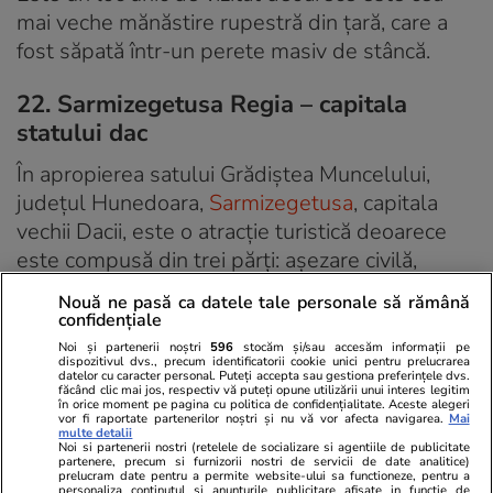
mai veche mănăstire rupestră din țară, care a
fost săpată într-un perete masiv de stâncă.
22. Sarmizegetusa Regia – capitala
statului dac
În apropierea satului Grădiștea Muncelului,
județul Hunedoara,
Sarmizegetusa
, capitala
vechii Dacii, este o atracție turistică deoarece
este compusă din trei părți: așezare civilă,
cartiere amplasate pe mai multe terase și zona
Nouă ne pasă ca datele tale personale să rămână
sacră.
confidențiale
Noi și partenerii noștri
596
stocăm și/sau accesăm informații pe
dispozitivul dvs., precum identificatorii cookie unici pentru prelucrarea
23. Lacul Sfânta Ana – singurul lac
datelor cu caracter personal. Puteți accepta sau gestiona preferințele dvs.
făcând clic mai jos, respectiv vă puteți opune utilizării unui interes legitim
vulcanic din România
în orice moment pe pagina cu politica de confidențialitate. Aceste alegeri
vor fi raportate partenerilor noștri și nu vă vor afecta navigarea.
Mai
multe detalii
Turiștii l-au transformat într-un obiectiv de
Noi si partenerii nostri (retelele de socializare si agentiile de publicitate
partenere, precum si furnizorii nostri de servicii de date analitice)
atracție deoarece au vrut să afle legendele
prelucram date pentru a permite website-ului sa functioneze, pentru a
personaliza continutul si anunturile publicitare afisate in functie de