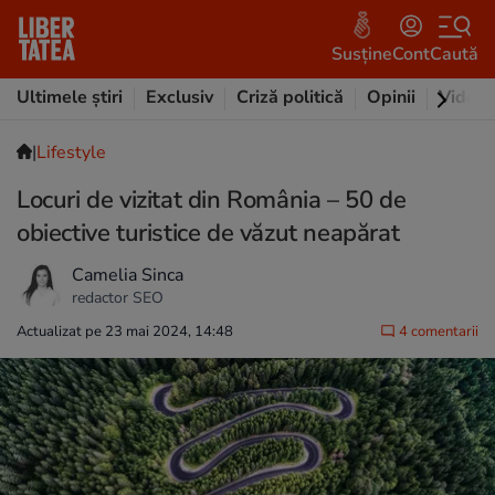
Susține
Cont
Caută
Ultimele știri
Exclusiv
Criză politică
Opinii
Video
|
Lifestyle
Locuri de vizitat din România – 50 de
obiective turistice de văzut neapărat
Camelia Sinca
redactor SEO
Actualizat pe 23 mai 2024, 14:48
4 comentarii