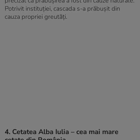
precizat că prăbușirea a fost din cauze naturale.
Potrivit instituției, cascada s-a prăbușit din
cauza propriei greutăți.
4. Cetatea Alba Iulia – cea mai mare
cetate din România