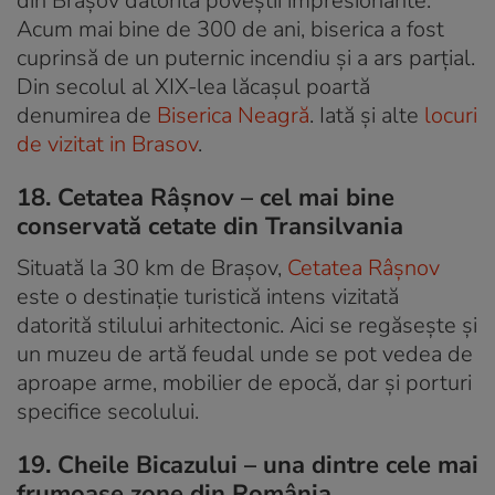
din Brașov datorită poveștii impresionante.
Acum mai bine de 300 de ani, biserica a fost
cuprinsă de un puternic incendiu și a ars parțial.
Din secolul al XIX-lea lăcașul poartă
denumirea de
Biserica Neagră
. Iată și alte
locuri
de vizitat in Brasov
.
18. Cetatea Râșnov – cel mai bine
conservată cetate din Transilvania
Situată la 30 km de Brașov,
Cetatea Râșnov
este o destinație turistică intens vizitată
datorită stilului arhitectonic. Aici se regăsește și
un muzeu de artă feudal unde se pot vedea de
aproape arme, mobilier de epocă, dar și porturi
specifice secolului.
19. Cheile Bicazului – una dintre cele mai
frumoase zone din România