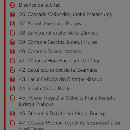
Biserica de sub lac
36. Cascada Cailor din județul Maramureș
37. Parcul Aventura, Brașov
38. Sanctuarul urșilor de la Zărnești
39. Comuna Saschiz, județul Mureș
40. Comuna Soveja, Vrancea
41. Pădurea Hoia Baciu, județul Cluj
42. Satul scufundat de la Geamăna
43. Lacul Colibița din Bistrița-Năsăud
44. Insula Mică a Brăilei
45. Poiana Regală și Stâncile Franz Joseph,
județul Prahova
46. Sfinxul şi Babele din Munţii Bucegi
47. Cetatea Poenari, reşedinţa secundară a lui
Vlad Ţepeş