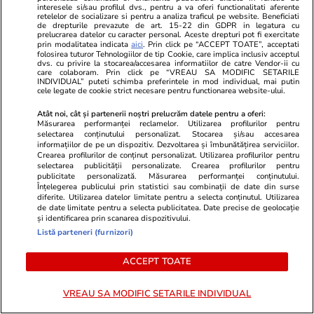
misteriosului lac, singurul de origine vulcanică
interesele si/sau profilul dvs., pentru a va oferi functionalitati aferente
retelelor de socializare si pentru a analiza traficul pe website. Beneficiati
din România.
Lacul Sfânta Ana
se află la o
de drepturile prevazute de art. 15-22 din GDPR in legatura cu
prelucrarea datelor cu caracter personal. Aceste drepturi pot fi exercitate
altitudine de 949-950 m şi este situat pe
prin modalitatea indicata
aici
. Prin click pe “ACCEPT TOATE”, acceptati
teritoriul Rezervaţiei Naturale Mohoş.
folosirea tuturor Tehnologiilor de tip Cookie, care implica inclusiv acceptul
dvs. cu privire la stocarea/accesarea informatiilor de catre Vendor-ii cu
care colaboram. Prin click pe “VREAU SA MODIFIC SETARILE
INDIVIDUAL” puteti schimba preferintele in mod individual, mai putin
24. Mănăstirea Voroneț – Capela Sixtină
cele legate de cookie strict necesare pentru functionarea website-ului.
a Estului
Atât noi, cât și partenerii noștri prelucrăm datele pentru a oferi:
Măsurarea performanței reclamelor. Utilizarea profilurilor pentru
Complex monahal medieval din satul Voroneț
selectarea conținutului personalizat. Stocarea și/sau accesarea
informațiilor de pe un dispozitiv. Dezvoltarea și îmbunătățirea serviciilor.
care a devenit obiectiv turistic datorită culorilor
Crearea profilurilor de conținut personalizat. Utilizarea profilurilor pentru
selectarea publicității personalizate. Crearea profilurilor pentru
deja celebre precum „
Albastrul de Voroneț
” și
publicitate personalizată. Măsurarea performanței conținutului.
imaginilor pictate. Este un important centru de
Înțelegerea publicului prin statistici sau combinații de date din surse
diferite. Utilizarea datelor limitate pentru a selecta conținutul. Utilizarea
credință și cultură din Moldova.
de date limitate pentru a selecta publicitatea. Date precise de geolocație
și identificarea prin scanarea dispozitivului.
Listă parteneri (furnizori)
25. Sibiu – oraș medieval plin de turiști
ACCEPT TOATE
Unul dintre orașele turistice importante din
România, cu o mulțime de atracții pentru toți
VREAU SA MODIFIC SETARILE INDIVIDUAL
vizitatorii. Orașul este plin de muzee, catedrale,