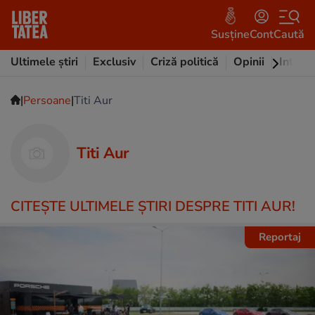
Susține
Cont
Caută
Ultimele știri
Exclusiv
Criză politică
Opinii
Intervi
|
|
Persoane
Titi Aur
Titi Aur
CITEŞTE ULTIMELE ŞTIRI DESPRE TITI AUR!
Reportaj