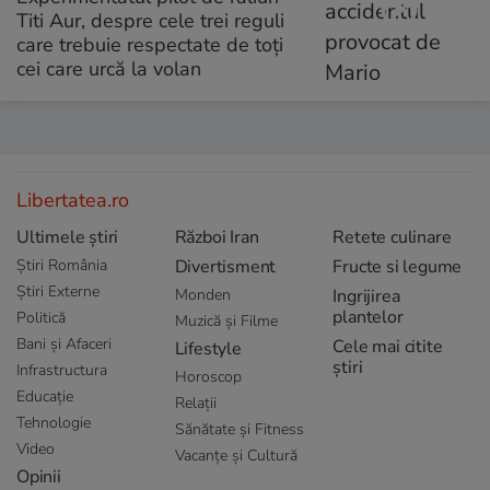
Titi Aur, despre cele trei reguli
care trebuie respectate de toți
cei care urcă la volan
Libertatea.ro
Ultimele știri
Război Iran
Retete culinare
Știri România
Divertisment
Fructe si legume
Știri Externe
Monden
Ingrijirea
plantelor
Politică
Muzică și Filme
Bani și Afaceri
Cele mai citite
Lifestyle
știri
Infrastructura
Horoscop
Educație
Relații
Tehnologie
Sănătate și Fitness
Video
Vacanțe și Cultură
Opinii