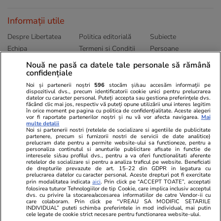
Informații utile
Despre Libertatea
Politica editorială
Subiecte
Echipa
Termeni și Conditii
Persoane
Publicitate
Abonamente
Sitemap
Nouă ne pasă ca datele tale personale să rămână
confidențiale
Politica de
Autori
confidențialitate
Noi și partenerii noștri
596
stocăm și/sau accesăm informații pe
dispozitivul dvs., precum identificatorii cookie unici pentru prelucrarea
datelor cu caracter personal. Puteți accepta sau gestiona preferințele dvs.
Ringier România
făcând clic mai jos, respectiv vă puteți opune utilizării unui interes legitim
în orice moment pe pagina cu politica de confidențialitate. Aceste alegeri
vor fi raportate partenerilor noștri și nu vă vor afecta navigarea.
Mai
Libertatea pentru
ELLE
Locuri de muncă
multe detalii
femei
Noi si partenerii nostri (retelele de socializare si agentiile de publicitate
Gazeta Sporturilor
Imobiliare.ro
partenere, precum si furnizorii nostri de servicii de date analitice)
Unica.ro
prelucram date pentru a permite website-ului sa functioneze, pentru a
Stiri mondene
Jobradar24
personaliza continutul si anunturile publicitare afisate in functie de
Program TV
Calculator sarcina
Imoradar24
interesele si/sau profilul dvs., pentru a va oferi functionalitati aferente
retelelor de socializare si pentru a analiza traficul pe website. Beneficiati
Avantaje
Ajută Copiii
Colecții Libertatea
de drepturile prevazute de art. 15-22 din GDPR in legatura cu
prelucrarea datelor cu caracter personal. Aceste drepturi pot fi exercitate
prin modalitatea indicata
aici
. Prin click pe “ACCEPT TOATE”, acceptati
Pariază responsabil! Decizia ONJN nr. 821/25.09.2025.
folosirea tuturor Tehnologiilor de tip Cookie, care implica inclusiv acceptul
dvs. cu privire la stocarea/accesarea informatiilor de catre Vendor-ii cu
Jocurile de noroc sunt interzise minorilor.
care colaboram. Prin click pe “VREAU SA MODIFIC SETARILE
INDIVIDUAL” puteti schimba preferintele in mod individual, mai putin
cele legate de cookie strict necesare pentru functionarea website-ului.
© 2026 Ringier Romania. Toate drepturile rezervate