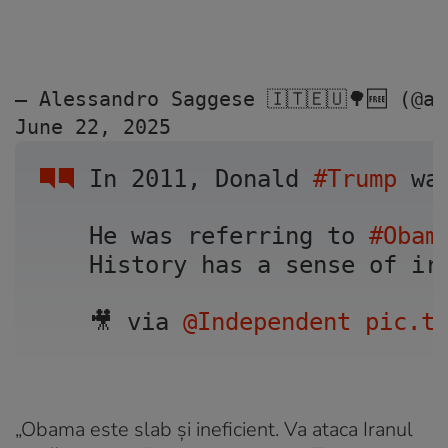
— Alessandro Saggese 🇮🇹🇪🇺🌳🆓 (@a
June 22, 2025
In 2011, Donald 
#Trump
 wa
He was referring to 
#Obam
History has a sense of ir
🎥 via 
@Independent
pic.t
„Obama este slab și ineficient. Va ataca Iranul