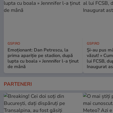
GSP.RO
GSP.RO
Emoționant: Dan Petrescu, la
Și-au pus mâ
prima apariție pe stadion, după
văzut! » Cum
lupta cu boala » Jennnifer l-a ținut
lui FCSB, du
de mână
Inaugurat as
PARTENERI