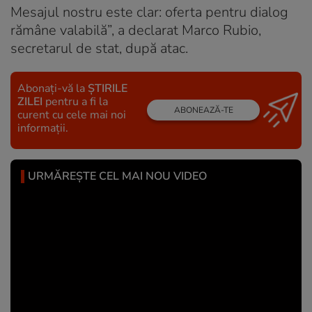
Mesajul nostru este clar: oferta pentru dialog
rămâne valabilă”, a declarat Marco Rubio,
secretarul de stat, după atac.
Abonați-vă la
ȘTIRILE
ZILEI
pentru a fi la
ABONEAZĂ-TE
curent cu cele mai noi
informații.
URMĂREȘTE CEL MAI NOU VIDEO