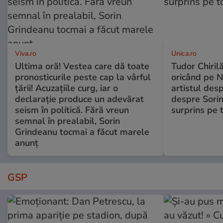
Viva.ro
Unica.ro
Ultima oră! Vestea care dă toate
Tudor Chiril
pronosticurile peste cap la vârful
oricând pe N
țării! Acuzațiile curg, iar o
artistul desp
declarație produce un adevărat
despre Sorin
seism în politică. Fără vreun
surprins pe 
semnal în prealabil, Sorin
Grindeanu tocmai a făcut marele
anunț
GSP