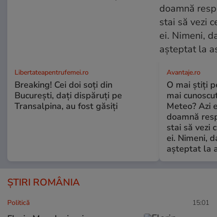
Libertateapentrufemei.ro
Avantaje.ro
Breaking! Cei doi soți din
O mai știți 
București, dați dispăruți pe
mai cunoscu
Transalpina, au fost găsiți
Meteo? Azi e
doamnă respe
stai să vezi 
ei. Nimeni, d
așteptat la 
ȘTIRI ROMÂNIA
Politică
15:01