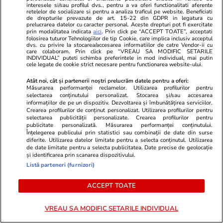
interesele si/sau profilul dvs., pentru a va oferi functionalitati aferente
retelelor de socializare si pentru a analiza traficul pe website. Beneficiati
de drepturile prevazute de art. 15-22 din GDPR in legatura cu
Politică
19:35
prelucrarea datelor cu caracter personal. Aceste drepturi pot fi exercitate
prin modalitatea indicata
aici
. Prin click pe “ACCEPT TOATE”, acceptati
folosirea tuturor Tehnologiilor de tip Cookie, care implica inclusiv acceptul
dvs. cu privire la stocarea/accesarea informatiilor de catre Vendor-ii cu
Florin Manole spune în ce
care colaboram. Prin click pe “VREAU SA MODIFIC SETARILE
INDIVIDUAL” puteti schimba preferintele in mod individual, mai putin
condiții va vota PSD legea
cele legate de cookie strict necesare pentru functionarea website-ului.
salarizării în Parlament: „Nimeni
să nu piardă la venituri”
Atât noi, cât și partenerii noștri prelucrăm datele pentru a oferi:
Măsurarea performanței reclamelor. Utilizarea profilurilor pentru
selectarea conținutului personalizat. Stocarea și/sau accesarea
informațiilor de pe un dispozitiv. Dezvoltarea și îmbunătățirea serviciilor.
Crearea profilurilor de conținut personalizat. Utilizarea profilurilor pentru
selectarea publicității personalizate. Crearea profilurilor pentru
publicitate personalizată. Măsurarea performanței conținutului.
PARTENERI
Înțelegerea publicului prin statistici sau combinații de date din surse
diferite. Utilizarea datelor limitate pentru a selecta conținutul. Utilizarea
de date limitate pentru a selecta publicitatea. Date precise de geolocație
și identificarea prin scanarea dispozitivului.
Listă parteneri (furnizori)
ACCEPT TOATE
VREAU SA MODIFIC SETARILE INDIVIDUAL