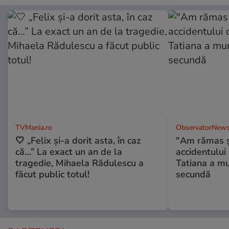
TVMania.ro
ObservatorNews
🤍 „Felix și-a dorit asta, în caz
"Am rămas şo
că…” La exact un an de la
accidentului 
tragedie, Mihaela Rădulescu a
Tatiana a mur
făcut public totul!
secundă