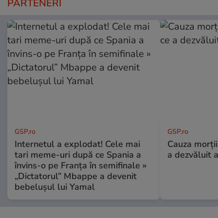
PARTENERI
GSP.ro
GSP.ro
Internetul a explodat! Cele mai
Cauza morții
tari meme-uri după ce Spania a
a dezvăluit 
învins-o pe Franța în semifinale »
„Dictatorul” Mbappe a devenit
bebelușul lui Yamal