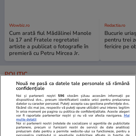
Wowbiz.ro
Redactia.ro
Cum arată fiul Mădălinei Manole
Bucurie uria
la 17 ani! Fratele regretatei
pentru trei z
artiste a publicat o fotografie în
fericire pe o
premieră cu Petru Mircea Jr.
POLITIC
Nouă ne pasă ca datele tale personale să rămână
Politică
22:05
confidențiale
Noi și partenerii noștri
596
stocăm și/sau accesăm informații pe
dispozitivul dvs., precum identificatorii cookie unici pentru prelucrarea
Cum a aflat primarul
datelor cu caracter personal. Puteți accepta sau gestiona preferințele dvs.
făcând clic mai jos, respectiv vă puteți opune utilizării unui interes legitim
Chișinăului înaintea lui Bolojan
în orice moment pe pagina cu politica de confidențialitate. Aceste alegeri
că Adrian Veștea va fi propus
vor fi raportate partenerilor noștri și nu vă vor afecta navigarea.
Mai
multe detalii
premier
Noi si partenerii nostri (retelele de socializare si agentiile de publicitate
partenere, precum si furnizorii nostri de servicii de date analitice)
prelucram date pentru a permite website-ului sa functioneze, pentru a
personaliza continutul si anunturile publicitare afisate in functie de