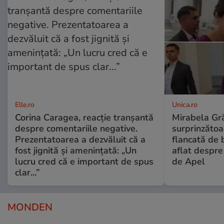
Elle.ro
Unica.ro
Corina Caragea, reacție tranșantă
Mirabela Gră
despre comentariile negative.
surprinzătoar
Prezentatoarea a dezvăluit că a
flancată de 
fost jignită și amenințată: „Un
aflat despre
lucru cred că e important de spus
de Apel
clar...”
MONDEN