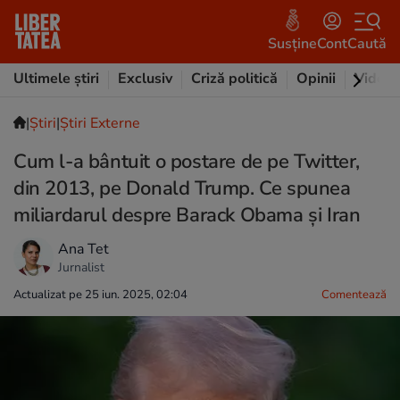
Susține
Cont
Caută
Ultimele știri
Exclusiv
Criză politică
Opinii
Video
|
Ştiri
|
Știri Externe
Cum l-a bântuit o postare de pe Twitter,
din 2013, pe Donald Trump. Ce spunea
miliardarul despre Barack Obama și Iran
Ana Tet
Jurnalist
Actualizat pe 25 iun. 2025, 02:04
Comentează