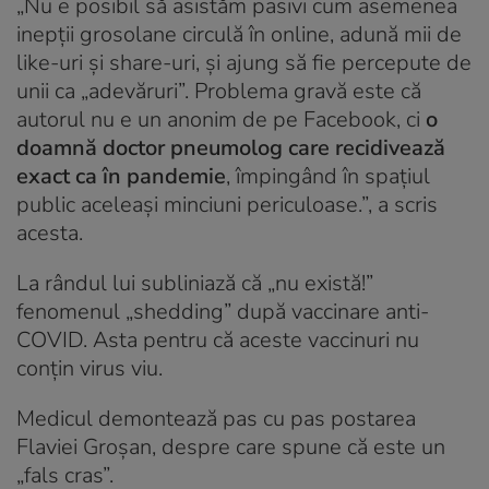
„Nu e posibil să asistăm pasivi cum asemenea
inepții grosolane circulă în online, adună mii de
like-uri și share-uri, și ajung să fie percepute de
unii ca „adevăruri”. Problema gravă este că
autorul nu e un anonim de pe Facebook, ci
o
doamnă doctor pneumolog care recidivează
exact ca în pandemie
, împingând în spațiul
public aceleași minciuni periculoase.”, a scris
acesta.
La rândul lui subliniază că „nu există!”
fenomenul „shedding” după vaccinare anti-
COVID. Asta pentru că aceste vaccinuri nu
conțin virus viu.
Medicul demontează pas cu pas postarea
Flaviei Groșan, despre care spune că este un
„fals cras”.