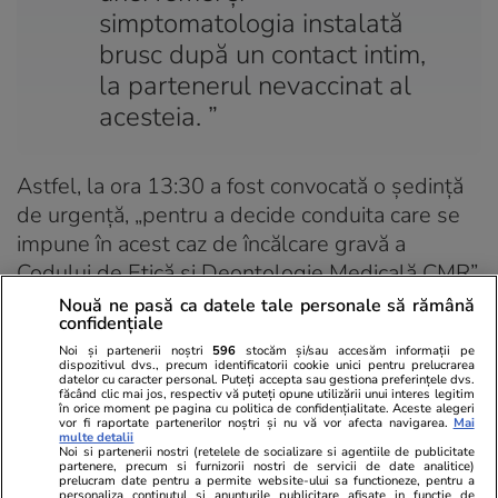
simptomatologia instalată
brusc după un contact intim,
la partenerul nevaccinat al
acesteia. ”
Astfel, la ora 13:30 a fost convocată o ședință
de urgență, „pentru a decide conduita care se
impune în acest caz de încălcare gravă a
Codului de Etică și Deontologie Medicală CMR”.
Nouă ne pasă ca datele tale personale să rămână
„Afirmațiile făcute de Dr. Groșan Flavia
confidențiale
reprezintă erori grave, fără nici o
Noi și partenerii noștri
596
stocăm și/sau accesăm informații pe
dispozitivul dvs., precum identificatorii cookie unici pentru prelucrarea
fundamentare științifică
, contrazic dovezile
datelor cu caracter personal. Puteți accepta sau gestiona preferințele dvs.
făcând clic mai jos, respectiv vă puteți opune utilizării unui interes legitim
medicale actuale și sunt de natură să inducă
în orice moment pe pagina cu politica de confidențialitate. Aceste alegeri
vor fi raportate partenerilor noștri și nu vă vor afecta navigarea.
Mai
panică nejustificată în rândul populației.
multe detalii
Noi si partenerii nostri (retelele de socializare si agentiile de publicitate
Atragem atenția că dna Dr. Groșan Flavia nu
partenere, precum si furnizorii nostri de servicii de date analitice)
prelucram date pentru a permite website-ului sa functioneze, pentru a
este la prima abatere de postare a unor
personaliza continutul si anunturile publicitare afisate in functie de