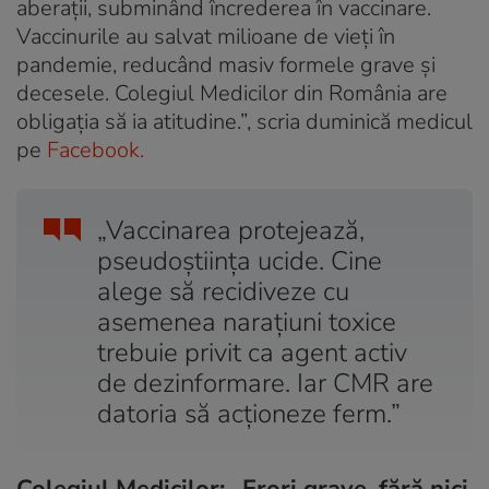
aberații, subminând încrederea în vaccinare.
Vaccinurile au salvat milioane de vieți în
pandemie, reducând masiv formele grave și
decesele. Colegiul Medicilor din România are
obligația să ia atitudine.”, scria duminică medicul
pe
Facebook.
„Vaccinarea protejează,
pseudoștiința ucide. Cine
alege să recidiveze cu
asemenea narațiuni toxice
trebuie privit ca agent activ
de dezinformare. Iar CMR are
datoria să acționeze ferm.”
Colegiul Medicilor: „Erori grave, fără nici