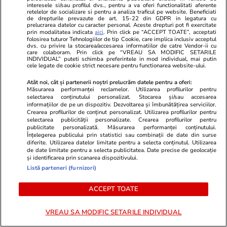
interesele si/sau profilul dvs., pentru a va oferi functionalitati aferente
informații fără fundament științific care ajung să
retelelor de socializare si pentru a analiza traficul pe website. Beneficiati
de drepturile prevazute de art. 15-22 din GDPR in legatura cu
fie percepute ca «adevăruri științifice»”,
prelucrarea datelor cu caracter personal. Aceste drepturi pot fi exercitate
prin modalitatea indicata
aici
. Prin click pe “ACCEPT TOATE”, acceptati
precizează CMR, care dezminte informațiile.
folosirea tuturor Tehnologiilor de tip Cookie, care implica inclusiv acceptul
dvs. cu privire la stocarea/accesarea informatiilor de catre Vendor-ii cu
care colaboram. Prin click pe “VREAU SA MODIFIC SETARILE
INDIVIDUAL” puteti schimba preferintele in mod individual, mai putin
„Vaccinurile anti-COVID-19 nu conțin virus viu
cele legate de cookie strict necesare pentru functionarea website-ului.
și nu se poate vorbi despre „shedding” după
Atât noi, cât și partenerii noștri prelucrăm datele pentru a oferi:
vaccinare, proteina spike este produsă
Măsurarea performanței reclamelor. Utilizarea profilurilor pentru
selectarea conținutului personalizat. Stocarea și/sau accesarea
tranzitoriu pentru stimularea sistemului
informațiilor de pe un dispozitiv. Dezvoltarea și îmbunătățirea serviciilor.
Crearea profilurilor de conținut personalizat. Utilizarea profilurilor pentru
imunitar, este imposibil biologic să provoace
selectarea publicității personalizate. Crearea profilurilor pentru
“ceață mentală sau oprirea respirației”, ARNm
publicitate personalizată. Măsurarea performanței conținutului.
Înțelegerea publicului prin statistici sau combinații de date din surse
din vaccin nu se integrează în genom și nu are
diferite. Utilizarea datelor limitate pentru a selecta conținutul. Utilizarea
de date limitate pentru a selecta publicitatea. Date precise de geolocație
cum să producă la infinit proteina spike, aceste
și identificarea prin scanarea dispozitivului.
aspecte fiind cunoștințe elementare de
Listă parteneri (furnizori)
biologie moleculare pentru orice medic.”, spune
ACCEPT TOATE
CMR
.
VREAU SA MODIFIC SETARILE INDIVIDUAL