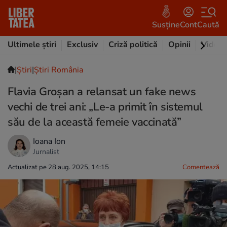
Susține
Cont
Caută
Ultimele știri
Exclusiv
Criză politică
Opinii
Video
|
Ştiri
|
Știri România
Flavia Groșan a relansat un fake news
vechi de trei ani: „Le-a primit în sistemul
său de la această femeie vaccinată”
Ioana Ion
Jurnalist
Actualizat pe 28 aug. 2025, 14:15
Comentează