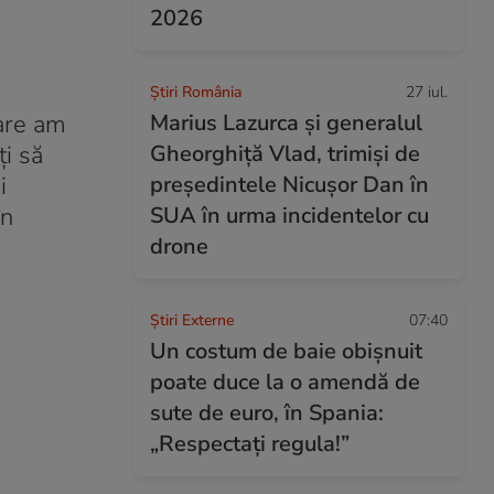
2026
Știri România
27 iul.
care am
Marius Lazurca și generalul
ți să
Gheorghiță Vlad, trimiși de
i
președintele Nicușor Dan în
în
SUA în urma incidentelor cu
drone
Știri Externe
07:40
Un costum de baie obișnuit
poate duce la o amendă de
sute de euro, în Spania:
„Respectați regula!”