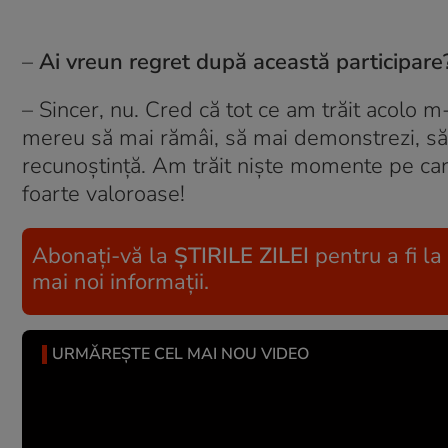
–
Ai vreun regret după această participare
– Sincer, nu. Cred că tot ce am trăit acolo m-
mereu să mai rămâi, să mai demonstrezi, să 
recunoștință. Am trăit niște momente pe care 
foarte valoroase!
Abonați-vă la
ȘTIRILE ZILEI
pentru a fi la
mai noi informații.
URMĂREȘTE CEL MAI NOU VIDEO