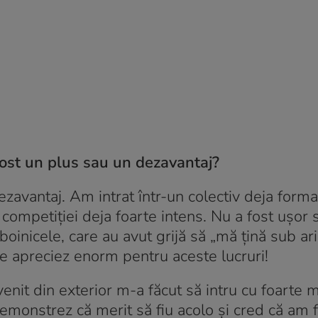
 fost un plus sau un dezavantaj?
ezavantaj. Am intrat într-un colectiv deja forma
ul competiției deja foarte intens. Nu a fost ușor
inicele, care au avut grijă să „mă țină sub arip
Le apreciez enorm pentru aceste lucruri!
venit din exterior m-a făcut să intru cu foarte 
emonstrez că merit să fiu acolo și cred că am 