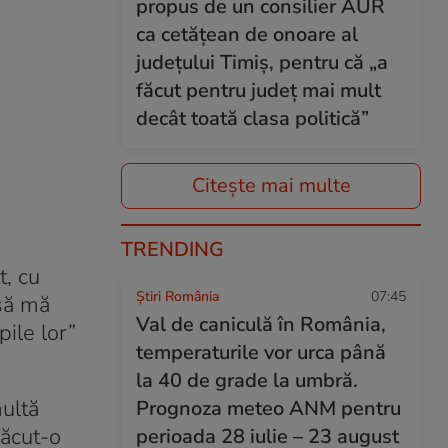
propus de un consilier AUR
ca cetățean de onoare al
județului Timiș, pentru că „a
făcut pentru județ mai mult
decât toată clasa politică”
Citește mai multe
TRENDING
t, cu
Știri România
07:45
 să mă
Val de caniculă în România,
ile lor”
temperaturile vor urca până
la 40 de grade la umbră.
multă
Prognoza meteo ANM pentru
făcut-o
perioada 28 iulie – 23 august