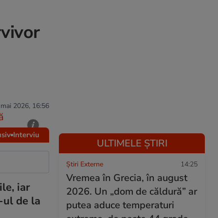
rvivor
 mai 2026, 16:56
ă
usiv
Interviu
ULTIMELE ȘTIRI
Știri Externe
14:25
Vremea în Grecia, în august
le, iar
2026. Un „dom de căldură” ar
-ul de la
putea aduce temperaturi