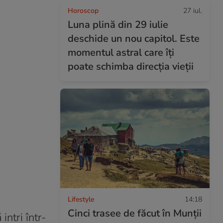
Horoscop
27 iul.
Luna plină din 29 iulie
deschide un nou capitol. Este
momentul astral care îți
poate schimba direcția vieții
Lifestyle
14:18
Cinci trasee de făcut în Munţii
intri într-