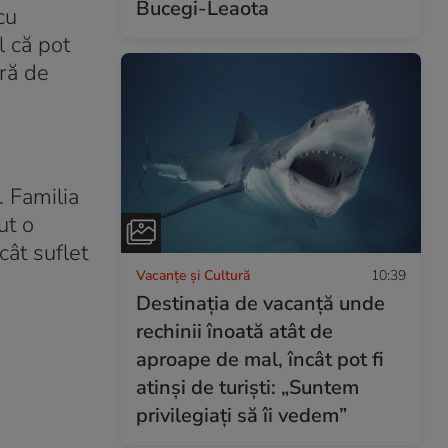
Bucegi-Leaota
cu
l că pot
dră de
. Familia
ut o
cât suflet
Vacanțe și Cultură
10:39
Destinația de vacanță unde
rechinii înoată atât de
aproape de mal, încât pot fi
atinși de turiști: „Suntem
privilegiați să îi vedem”