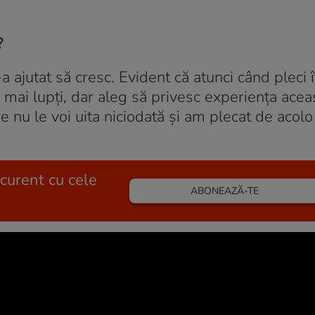
?
a ajutat să cresc. Evident că atunci când pleci î
mai lupți, dar aleg să privesc experiența acea
nu le voi uita niciodată și am plecat de acolo 
 curent cu cele
ABONEAZĂ-TE