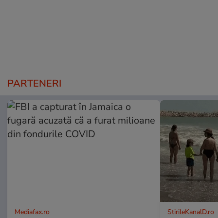
PARTENERI
Mediafax.ro
StirileKanalD.ro