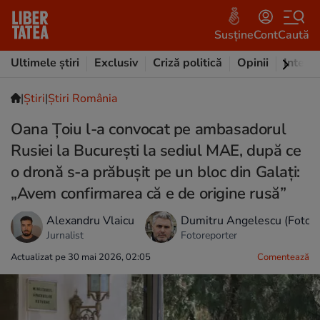
Susține
Cont
Caută
Ultimele știri
Exclusiv
Criză politică
Opinii
Intervi
|
Ştiri
|
Știri România
Oana Țoiu l-a convocat pe ambasadorul
Rusiei la București la sediul MAE, după ce
o dronă s-a prăbușit pe un bloc din Galați:
„Avem confirmarea că e de origine rusă”
Alexandru Vlaicu
Dumitru Angelescu (Foto/
Jurnalist
Fotoreporter
Actualizat pe 30 mai 2026, 02:05
Comentează