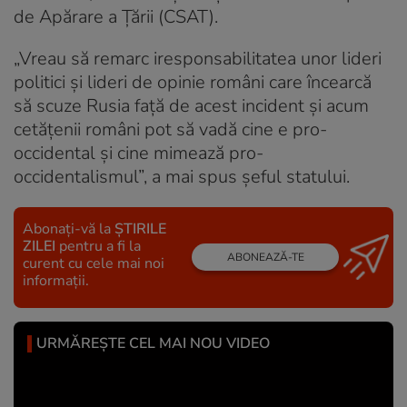
de Apărare a Țării (CSAT).
„Vreau să remarc iresponsabilitatea unor lideri
politici şi lideri de opinie români care încearcă
să scuze Rusia faţă de acest incident şi acum
cetăţenii români pot să vadă cine e pro-
occidental şi cine mimează pro-
occidentalismul”, a mai spus şeful statului.
Abonați-vă la
ȘTIRILE
ZILEI
pentru a fi la
ABONEAZĂ-TE
curent cu cele mai noi
informații.
URMĂREȘTE CEL MAI NOU VIDEO