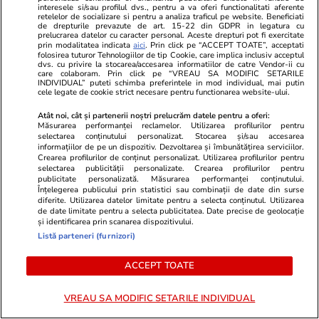
interesele si/sau profilul dvs., pentru a va oferi functionalitati aferente
retelelor de socializare si pentru a analiza traficul pe website. Beneficiati
de drepturile prevazute de art. 15-22 din GDPR in legatura cu
prelucrarea datelor cu caracter personal. Aceste drepturi pot fi exercitate
POLITIC
prin modalitatea indicata
aici
. Prin click pe “ACCEPT TOATE”, acceptati
folosirea tuturor Tehnologiilor de tip Cookie, care implica inclusiv acceptul
dvs. cu privire la stocarea/accesarea informatiilor de catre Vendor-ii cu
Politică
25 iul.
care colaboram. Prin click pe “VREAU SA MODIFIC SETARILE
INDIVIDUAL” puteti schimba preferintele in mod individual, mai putin
Mutarea prin care AUR, S.O.S. și
cele legate de cookie strict necesare pentru functionarea website-ului.
POT au făcut front comun în
Atât noi, cât și partenerii noștri prelucrăm datele pentru a oferi:
opoziție împotriva legii care
Măsurarea performanței reclamelor. Utilizarea profilurilor pentru
selectarea conținutului personalizat. Stocarea și/sau accesarea
permite Armatei să doboare
informațiilor de pe un dispozitiv. Dezvoltarea și îmbunătățirea serviciilor.
dronele neautorizate. CCR a
Crearea profilurilor de conținut personalizat. Utilizarea profilurilor pentru
selectarea publicității personalizate. Crearea profilurilor pentru
tranșat definitiv disputa
publicitate personalizată. Măsurarea performanței conținutului.
Înțelegerea publicului prin statistici sau combinații de date din surse
diferite. Utilizarea datelor limitate pentru a selecta conținutul. Utilizarea
de date limitate pentru a selecta publicitatea. Date precise de geolocație
Politică
25 iul.
și identificarea prin scanarea dispozitivului.
Listă parteneri (furnizori)
Cum a apărut Mirabela
Grădinaru la întâlnirea cu
ACCEPT TOATE
președinta Indiei, Droupadi
Murmu, la Palatul Cotroceni.
VREAU SA MODIFIC SETARILE INDIVIDUAL
Motivul pentru care a ales o