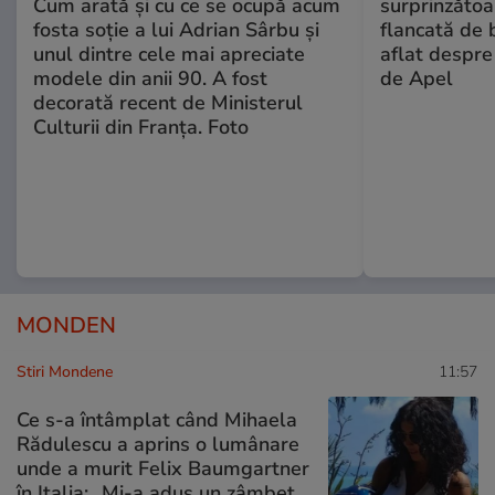
Cum arată și cu ce se ocupă acum
surprinzătoar
fosta soție a lui Adrian Sârbu și
flancată de 
unul dintre cele mai apreciate
aflat despre
modele din anii 90. A fost
de Apel
decorată recent de Ministerul
Culturii din Franța. Foto
MONDEN
Stiri Mondene
11:57
Ce s-a întâmplat când Mihaela
Rădulescu a aprins o lumânare
unde a murit Felix Baumgartner
în Italia: „Mi-a adus un zâmbet