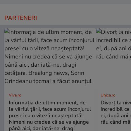
PARTENERI
Viva.ro
Unica.ro
Informația de ultim moment, de
Divorț la nive
la vârful țării, face acum înconjurul
Incredibil ce
presei cu o viteză neașteptată!
ei, după ani 
Nimeni nu credea că se va ajunge
rău când mă
până aici, dar iată-ne, dragi