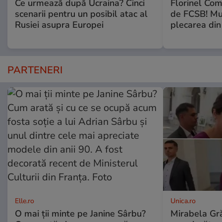
Ce urmează după Ucraina? Cinci
Florinel Com
scenarii pentru un posibil atac al
de FCSB! Mut
Rusiei asupra Europei
plecarea din
PARTENERI
Elle.ro
Unica.ro
O mai ții minte pe Janine Sârbu?
Mirabela Gră