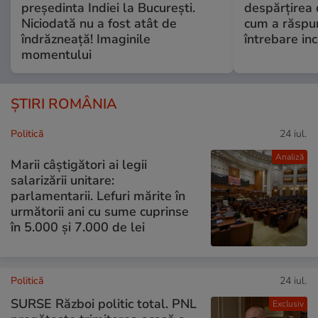
președinta Indiei la București.
despărțirea 
Niciodată nu a fost atât de
cum a răspu
îndrăzneață! Imaginile
întrebare i
momentului
ȘTIRI ROMÂNIA
Politică
24 iul.
Analiză
Marii câștigători ai legii
salarizării unitare:
parlamentarii. Lefuri mărite în
următorii ani cu sume cuprinse
în 5.000 și 7.000 de lei
Politică
24 iul.
SURSE Război politic total. PNL
Exclusiv