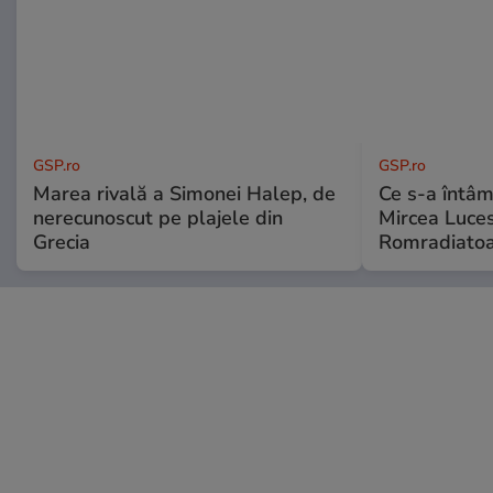
GSP.ro
GSP.ro
Marea rivală a Simonei Halep, de
Ce s-a întâmp
nerecunoscut pe plajele din
Mircea Luces
Grecia
Romradiatoa