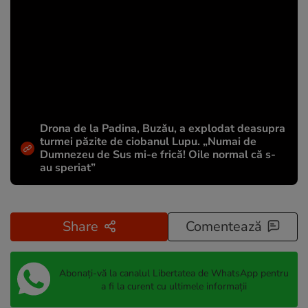
Drona de la Padina, Buzău, a explodat deasupra
turmei păzite de ciobanul Lupu. „Numai de
Dumnezeu de Sus mi-e frică! Oile normal că s-
au speriat”
Share
Comentează
Abonați-vă la canalul Libertatea de WhatsApp pentru
a fi la curent cu ultimele informații