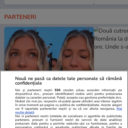
PARTENERI
Nouă ne pasă ca datele tale personale să rămână
confidențiale
Noi și partenerii noștri
596
stocăm și/sau accesăm informații pe
Wowbiz.ro
Redactia.ro
dispozitivul dvs., precum identificatorii cookie unici pentru prelucrarea
datelor cu caracter personal. Puteți accepta sau gestiona preferințele dvs.
Andreea Ibacka a izbucnit în
Două cutrem
făcând clic mai jos, respectiv vă puteți opune utilizării unui interes legitim
plâns! Ce a emoționat-o până la
România la d
în orice moment pe pagina cu politica de confidențialitate. Aceste alegeri
vor fi raportate partenerilor noștri și nu vă vor afecta navigarea.
Mai
lacrimi pe vedetă: „Nu-mi mai e
ore. Unde s
multe detalii
Noi si partenerii nostri (retelele de socializare si agentiile de publicitate
rușine să fiu vulnerabilă”
partenere, precum si furnizorii nostri de servicii de date analitice)
prelucram date pentru a permite website-ului sa functioneze, pentru a
personaliza continutul si anunturile publicitare afisate in functie de