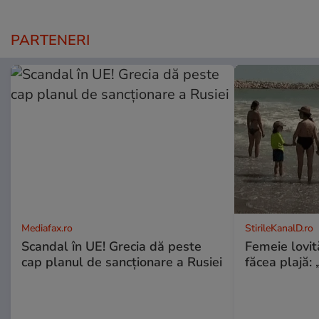
PARTENERI
Mediafax.ro
StirileKanalD.ro
Scandal în UE! Grecia dă peste
Femeie lovit
cap planul de sancționare a Rusiei
făcea plajă: „