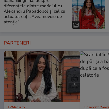
Ioana Ginghină, despre
diferențele dintre mariajul cu
Alexandru Papadopol și cel cu
actualul soț: „Avea nevoie de
atenție”
PARTENERI
TVMania.ro
ObservatorNews