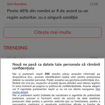
Știri România
12:05
Peste 46% din români ar fi de acord cu un
regim autoritar, cu o singură condiție
Citește mai multe
TRENDING
Știri România
07:00
Nouă ne pasă ca datele tale personale să rămână
Tragerile loto din 23 iulie 2026. Report de
confidențiale
peste 8,40 milioane de euro la Loto 6 din 49,
Noi și partenerii noștri
596
stocăm și/sau accesăm informații pe
dispozitivul dvs., precum identificatorii cookie unici pentru prelucrarea
categoria I
datelor cu caracter personal. Puteți accepta sau gestiona preferințele dvs.
făcând clic mai jos, respectiv vă puteți opune utilizării unui interes legitim
în orice moment pe pagina cu politica de confidențialitate. Aceste alegeri
vor fi raportate partenerilor noștri și nu vă vor afecta navigarea.
Mai
multe detalii
Bani și Afaceri
22 iul.
Noi si partenerii nostri (retelele de socializare si agentiile de publicitate
partenere, precum si furnizorii nostri de servicii de date analitice)
Data la care intră pensiile în august 2026.
prelucram date pentru a permite website-ului sa functioneze, pentru a
personaliza continutul si anunturile publicitare afisate in functie de