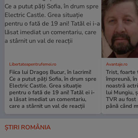
Libertateapentrufemei.ro
Avantaje.ro
Fiica lui Dragoș Bucur, în lacrimi!
Trist, foarte
Ce a putut păți Sofia, în drum spre
împreună, în
Electric Castle. Grea situație
noastră actri
pentru o fată de 19 ani! Tatăl ei i-
lui Mungiu, ș
a lăsat imediat un comentariu,
TVR au fost 
care a stârnit un val de reacții
până când mo
ȘTIRI ROMÂNIA