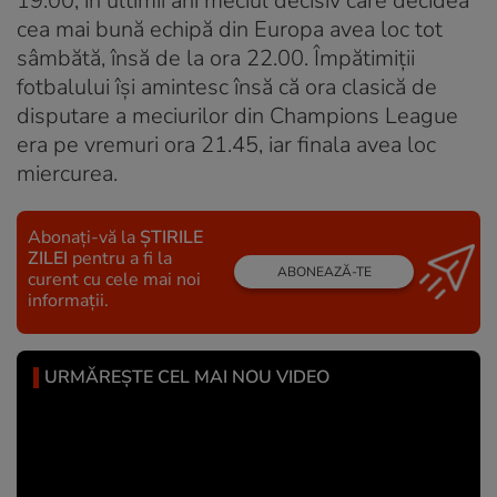
19.00, în ultimii ani meciul decisiv care decidea
cea mai bună echipă din Europa avea loc tot
sâmbătă, însă de la ora 22.00. Împătimiții
fotbalului își amintesc însă că ora clasică de
disputare a meciurilor din Champions League
era pe vremuri ora 21.45, iar finala avea loc
miercurea.
Abonați-vă la
ȘTIRILE
ZILEI
pentru a fi la
ABONEAZĂ-TE
curent cu cele mai noi
informații.
URMĂREȘTE CEL MAI NOU VIDEO