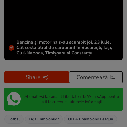
Benzina și motorina s-au scumpit joi, 23 iulie.
Cât costă litrul de carburant în București, Iași,
Cluj-Napoca, Timișoara și Constanța
Share
Comentează
Abonați-vă la canalul Libertatea de WhatsApp pentru
a fi la curent cu ultimele informații
Fotbal
Liga Campionilor
UEFA Champions League