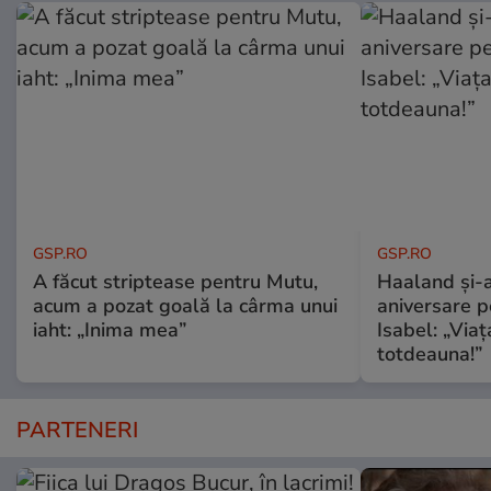
GSP.RO
GSP.RO
A făcut striptease pentru Mutu,
Haaland și-a
acum a pozat goală la cârma unui
aniversare pe
iaht: „Inima mea”
Isabel: „Via
totdeauna!”
PARTENERI