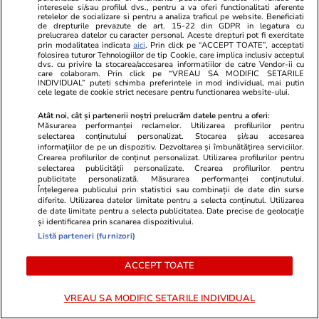
Calendarul complet al plăților pe card și prin
interesele si/sau profilul dvs., pentru a va oferi functionalitati aferente
retelelor de socializare si pentru a analiza traficul pe website. Beneficiati
Poșta Română
de drepturile prevazute de art. 15-22 din GDPR in legatura cu
prelucrarea datelor cu caracter personal. Aceste drepturi pot fi exercitate
prin modalitatea indicata
aici
. Prin click pe “ACCEPT TOATE”, acceptati
folosirea tuturor Tehnologiilor de tip Cookie, care implica inclusiv acceptul
dvs. cu privire la stocarea/accesarea informatiilor de catre Vendor-ii cu
Știri România
07:00
care colaboram. Prin click pe “VREAU SA MODIFIC SETARILE
INDIVIDUAL” puteti schimba preferintele in mod individual, mai putin
Atacul cibernetic de la ANCPI scoate din
cele legate de cookie strict necesare pentru functionarea website-ului.
umbră rețeaua de firme cu relații politice care
Atât noi, cât și partenerii noștri prelucrăm datele pentru a oferi:
digitalizează instituții din România. Carlo Burci,
Măsurarea performanței reclamelor. Utilizarea profilurilor pentru
selectarea conținutului personalizat. Stocarea și/sau accesarea
Radu Negrescu și Frank Timiș, implicați în
informațiilor de pe un dispozitiv. Dezvoltarea și îmbunătățirea serviciilor.
Crearea profilurilor de conținut personalizat. Utilizarea profilurilor pentru
„dezvoltarea platformelor” de la Cadastru
selectarea publicității personalizate. Crearea profilurilor pentru
publicitate personalizată. Măsurarea performanței conținutului.
Înțelegerea publicului prin statistici sau combinații de date din surse
diferite. Utilizarea datelor limitate pentru a selecta conținutul. Utilizarea
Știri România
10:00
de date limitate pentru a selecta publicitatea. Date precise de geolocație
și identificarea prin scanarea dispozitivului.
Statul n-a fost în stare să vândă casa lui
Listă parteneri (furnizori)
Gheorghe Dincă, ajunsă o ruină la 7 ani de la
ACCEPT TOATE
cazul Caracal. „Asta ar trebui dărâmată!”
VREAU SA MODIFIC SETARILE INDIVIDUAL