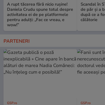
A rupt tăcerea fără nicio rușine!
Scandal în S
Daniela Crudu spune totul despre
de păr şi a 
activitatea ei de pe platformele
după ce a fos
pentru adulți: „Fac ce vreau, e
călătorie
wow!”
PARTENERI
GSP.ro
GSP.ro