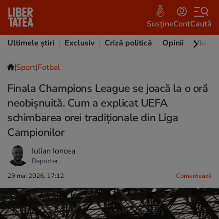
Susține
Cont
Caută
Ultimele știri
Exclusiv
Criză politică
Opinii
Video
|
Sport
|
Fotbal
Finala Champions League se joacă la o oră
neobișnuită. Cum a explicat UEFA
schimbarea orei tradiționale din Liga
Campionilor
Iulian Ioncea
Reporter
29 mai 2026, 17:12
Comentează