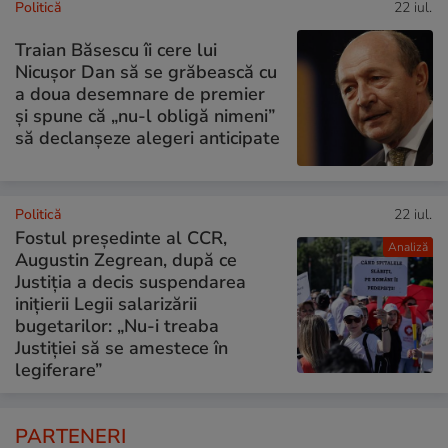
Politică
22 iul.
Traian Băsescu îi cere lui
Nicușor Dan să se grăbească cu
a doua desemnare de premier
și spune că „nu-l obligă nimeni”
să declanșeze alegeri anticipate
Politică
22 iul.
Fostul președinte al CCR,
Analiză
Augustin Zegrean, după ce
Justiția a decis suspendarea
inițierii Legii salarizării
bugetarilor: „Nu-i treaba
Justiției să se amestece în
legiferare”
PARTENERI