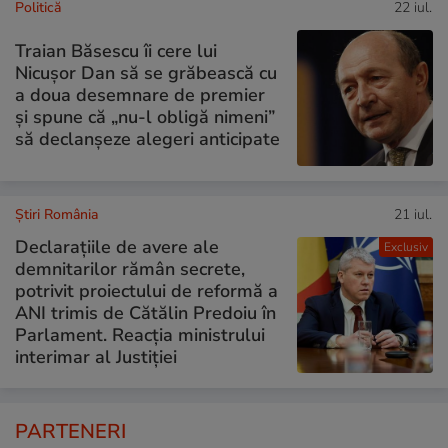
Politică
22 iul.
Traian Băsescu îi cere lui
Nicușor Dan să se grăbească cu
a doua desemnare de premier
și spune că „nu-l obligă nimeni”
să declanșeze alegeri anticipate
Știri România
21 iul.
Declarațiile de avere ale
Exclusiv
demnitarilor rămân secrete,
potrivit proiectului de reformă a
ANI trimis de Cătălin Predoiu în
Parlament. Reacția ministrului
interimar al Justiției
PARTENERI