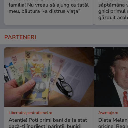
familia! Nu vreau să ajung ca tatăl
săptămâna vi
meu, băutura i-a distrus viața”
ghici primul 
găzduit acol
PARTENERI
Libertateapentrufemei.ro
Avantaje.ro
Atenție! Poți primi bani de la stat
Dieta Melan
dacă-ți îngrijești părinții, bunicii
oricine! Regi