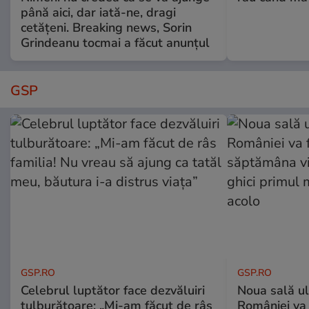
până aici, dar iată-ne, dragi
cetățeni. Breaking news, Sorin
Grindeanu tocmai a făcut anunțul
GSP
GSP.RO
GSP.RO
Celebrul luptător face dezvăluiri
Noua sală u
tulburătoare: „Mi-am făcut de râs
României va 