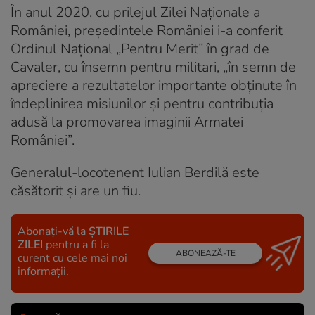
În anul 2020, cu prilejul Zilei Naționale a
României, președintele României i-a conferit
Ordinul Național „Pentru Merit” în grad de
Cavaler, cu însemn pentru militari, „în semn de
apreciere a rezultatelor importante obținute în
îndeplinirea misiunilor și pentru contribuția
adusă la promovarea imaginii Armatei
României”.
Generalul-locotenent Iulian Berdilă este
căsătorit și are un fiu.
Abonați-vă la
ȘTIRILE
ZILEI
pentru a fi la
ABONEAZĂ-TE
curent cu cele mai noi
informații.