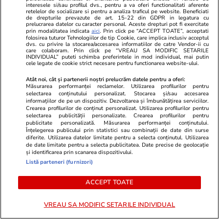
interesele si/sau profilul dvs., pentru a va oferi functionalitati aferente
retelelor de socializare si pentru a analiza traficul pe website. Beneficiati
de drepturile prevazute de art. 15-22 din GDPR in legatura cu
prelucrarea datelor cu caracter personal. Aceste drepturi pot fi exercitate
prin modalitatea indicata
aici
. Prin click pe “ACCEPT TOATE”, acceptati
folosirea tuturor Tehnologiilor de tip Cookie, care implica inclusiv acceptul
dvs. cu privire la stocarea/accesarea informatiilor de catre Vendor-ii cu
care colaboram. Prin click pe “VREAU SA MODIFIC SETARILE
INDIVIDUAL” puteti schimba preferintele in mod individual, mai putin
cele legate de cookie strict necesare pentru functionarea website-ului.
GSP.ro
GSP.ro
Atât noi, cât și partenerii noștri prelucrăm datele pentru a oferi:
Celebrul luptător face dezvăluiri
Marea rivală
Măsurarea performanței reclamelor. Utilizarea profilurilor pentru
selectarea conținutului personalizat. Stocarea și/sau accesarea
tulburătoare: „Mi-am făcut de râs
nerecunoscut
informațiilor de pe un dispozitiv. Dezvoltarea și îmbunătățirea serviciilor.
familia! Nu vreau să ajung ca tatăl
Grecia
Crearea profilurilor de conținut personalizat. Utilizarea profilurilor pentru
selectarea publicității personalizate. Crearea profilurilor pentru
meu, băutura i-a distrus viața”
publicitate personalizată. Măsurarea performanței conținutului.
Înțelegerea publicului prin statistici sau combinații de date din surse
diferite. Utilizarea datelor limitate pentru a selecta conținutul. Utilizarea
de date limitate pentru a selecta publicitatea. Date precise de geolocație
și identificarea prin scanarea dispozitivului.
Listă parteneri (furnizori)
ACCEPT TOATE
VREAU SA MODIFIC SETARILE INDIVIDUAL