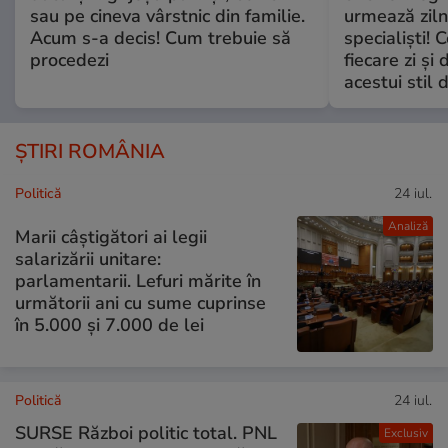
sau pe cineva vârstnic din familie.
urmează zilni
Acum s-a decis! Cum trebuie să
specialiști! 
procedezi
fiecare zi și 
acestui stil 
ȘTIRI ROMÂNIA
Politică
24 iul.
Analiză
Marii câștigători ai legii
salarizării unitare:
parlamentarii. Lefuri mărite în
următorii ani cu sume cuprinse
în 5.000 și 7.000 de lei
Politică
24 iul.
SURSE Război politic total. PNL
Exclusiv