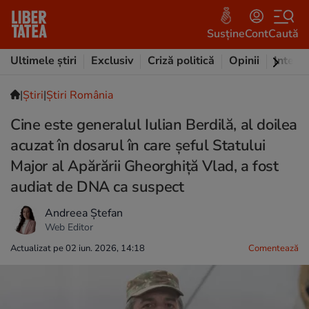
Susține
Cont
Caută
Ultimele știri
Exclusiv
Criză politică
Opinii
Intervi
|
Ştiri
|
Știri România
Cine este generalul Iulian Berdilă, al doilea
acuzat în dosarul în care șeful Statului
Major al Apărării Gheorghiță Vlad, a fost
audiat de DNA ca suspect
Andreea Ștefan
Web Editor
Actualizat pe 02 iun. 2026, 14:18
Comentează