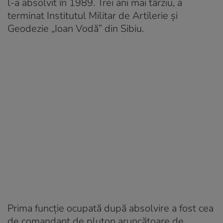
l-a absolvit în 1989. Trei ani mai târziu, a
terminat Institutul Militar de Artilerie și
Geodezie „Ioan Vodă” din Sibiu.
Prima funcție ocupată după absolvire a fost cea
de comandant de pluton aruncătoare de