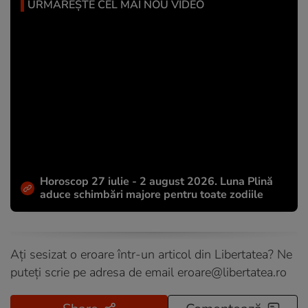
URMĂREȘTE CEL MAI NOU VIDEO
Horoscop 27 iulie - 2 august 2026. Luna Plină
aduce schimbări majore pentru toate zodiile
Ați sesizat o eroare într-un articol din Libertatea? Ne
puteți scrie pe adresa de email
eroare@libertatea.ro