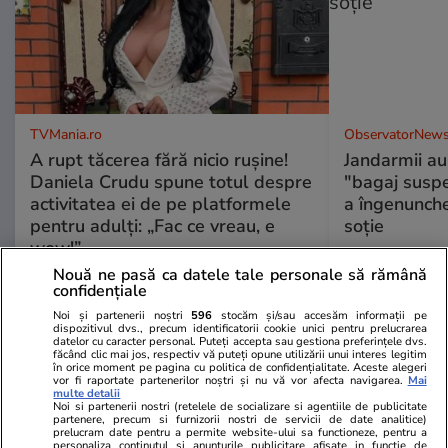
TVMania.ro
ObservatorNews
A rupt tăcerea fără nicio rușine!
Jandarmii au
Daniela Crudu spune totul despre
"bagaj suspec
activitatea ei de pe platformele
a îngenunche
pentru adulți: „Fac ce vreau, e
soție
wow!”
Nouă ne pasă ca datele tale personale să rămână
confidențiale
Noi și partenerii noștri
596
stocăm și/sau accesăm informații pe
dispozitivul dvs., precum identificatorii cookie unici pentru prelucrarea
PARTENERI
datelor cu caracter personal. Puteți accepta sau gestiona preferințele dvs.
făcând clic mai jos, respectiv vă puteți opune utilizării unui interes legitim
în orice moment pe pagina cu politica de confidențialitate. Aceste alegeri
vor fi raportate partenerilor noștri și nu vă vor afecta navigarea.
Mai
multe detalii
Noi si partenerii nostri (retelele de socializare si agentiile de publicitate
partenere, precum si furnizorii nostri de servicii de date analitice)
prelucram date pentru a permite website-ului sa functioneze, pentru a
personaliza continutul si anunturile publicitare afisate in functie de