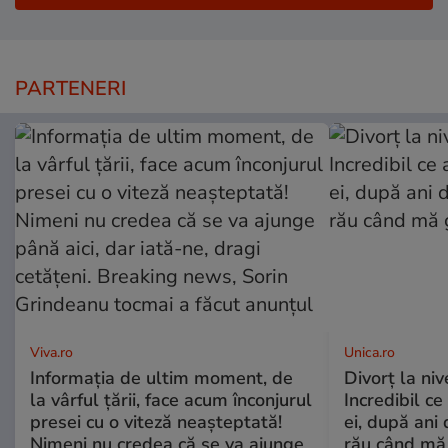
PARTENERI
Viva.ro
Unica.ro
Informația de ultim moment, de
Divorț la nive
la vârful țării, face acum înconjurul
Incredibil ce
presei cu o viteză neașteptată!
ei, după ani 
Nimeni nu credea că se va ajunge
rău când mă