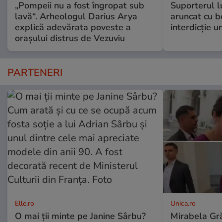
„Pompeii nu a fost îngropat sub
Suporterul l
lavă“. Arheologul Darius Arya
aruncat cu b
explică adevărata poveste a
interdicție u
orașului distrus de Vezuviu
PARTENERI
Elle.ro
Unica.ro
O mai ții minte pe Janine Sârbu?
Mirabela Gră