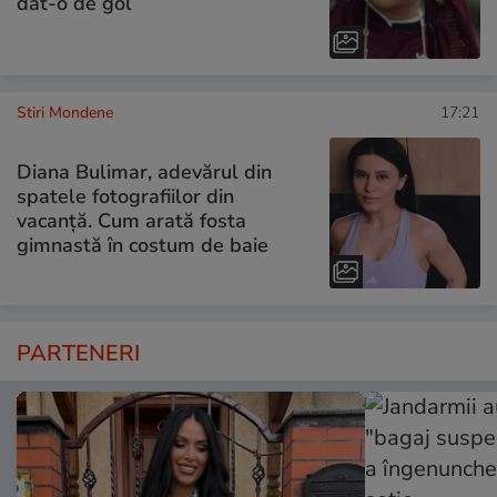
dat-o de gol
Stiri Mondene
17:21
Diana Bulimar, adevărul din
spatele fotografiilor din
vacanță. Cum arată fosta
gimnastă în costum de baie
PARTENERI