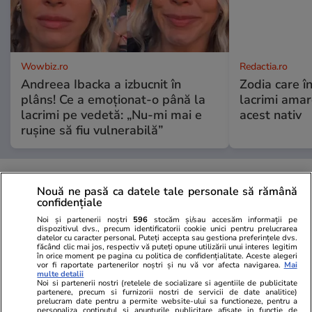
Wowbiz.ro
Redactia.ro
Andreea Ibacka a izbucnit în
Zodia care în
plâns! Ce a emoționat-o până la
lacrimi ama
lacrimi pe vedetă: „Nu-mi mai e
acest nativ
rușine să fiu vulnerabilă”
POLITIC
Nouă ne pasă ca datele tale personale să rămână
confidențiale
Politică
28 iul.
Noi și partenerii noștri
596
stocăm și/sau accesăm informații pe
dispozitivul dvs., precum identificatorii cookie unici pentru prelucrarea
datelor cu caracter personal. Puteți accepta sau gestiona preferințele dvs.
Ciprian Ciucu regretă că a
făcând clic mai jos, respectiv vă puteți opune utilizării unui interes legitim
în orice moment pe pagina cu politica de confidențialitate. Aceste alegeri
candidat pentru Primăria
vor fi raportate partenerilor noștri și nu vă vor afecta navigarea.
Mai
București și se descrie „primarul
multe detalii
Noi si partenerii nostri (retelele de socializare si agentiile de publicitate
care a tras lozul necâștigător”
partenere, precum si furnizorii nostri de servicii de date analitice)
prelucram date pentru a permite website-ului sa functioneze, pentru a
personaliza continutul si anunturile publicitare afisate in functie de