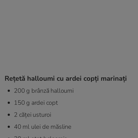
Rețetă halloumi cu ardei copți marinați
200 g brânză halloumi
150 g ardei copt
2 căței usturoi
40 ml ulei de măsline