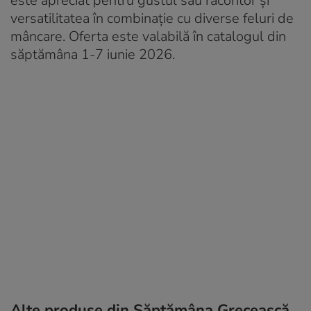
este apreciat pentru gustul său răcoritor și
versatilitatea în combinație cu diverse feluri de
mâncare. Oferta este valabilă în catalogul din
săptămâna 1-7 iunie 2026.
Alte produse din Săptămâna Grecească