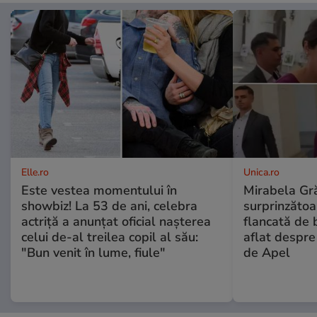
Elle.ro
Unica.ro
Este vestea momentului în
Mirabela Gră
showbiz! La 53 de ani, celebra
surprinzătoar
actriță a anunțat oficial nașterea
flancată de 
celui de-al treilea copil al său:
aflat despre
"Bun venit în lume, fiule"
de Apel