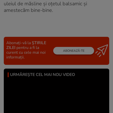
uleiul de măsline și oțetul balsamic și
amestecăm bine-bine.
Abonați-vă la
ȘTIRILE
ZILEI
pentru a fi la
ABONEAZĂ-TE
curent cu cele mai noi
informații.
URMĂREȘTE CEL MAI NOU VIDEO