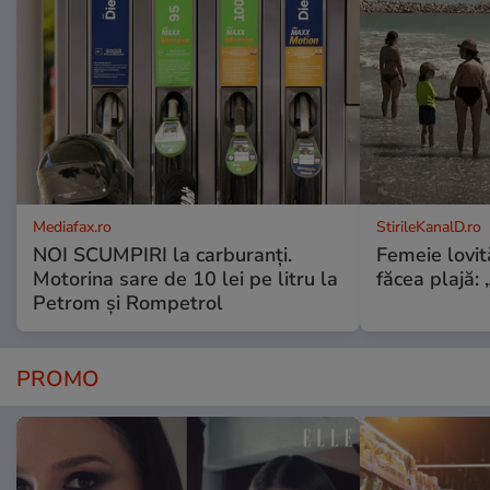
Mediafax.ro
StirileKanalD.ro
NOI SCUMPIRI la carburanți.
Femeie lovit
Motorina sare de 10 lei pe litru la
făcea plajă: „
Petrom și Rompetrol
PROMO