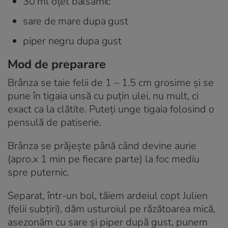
30 ml oțet balsamic
sare de mare dupa gust
piper negru dupa gust
Mod de preparare
Brânza se taie felii de 1 – 1.5 cm grosime și se
pune în tigaia unsă cu puțin ulei, nu mult, ci
exact ca la clătite. Puteți unge tigaia folosind o
pensulă de patiserie.
Brânza se prăjește până când devine aurie
(apro.x 1 min pe fiecare parte) la foc mediu
spre puternic.
Separat, într-un bol, tăiem ardeiul copt Julien
(felii subțiri), dăm usturoiul pe răzătoarea mică,
asezonăm cu sare și piper după gust, punem