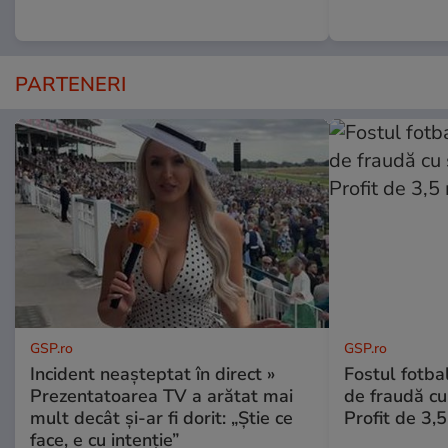
PARTENERI
GSP.ro
GSP.ro
Incident neașteptat în direct »
Fostul fotba
Prezentatoarea TV a arătat mai
de fraudă cu 
mult decât și-ar fi dorit: „Știe ce
Profit de 3,
face, e cu intenție”