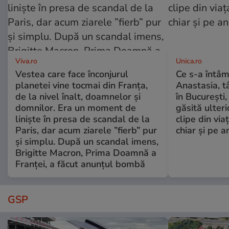
Viva.ro
Unica.ro
Vestea care face înconjurul
Ce s-a întâm
planetei vine tocmai din Franța,
Anastasia, t
de la nivel înalt, doamnelor și
în București,
domnilor. Era un moment de
găsită ulter
liniște în presa de scandal de la
clipe din via
Paris, dar acum ziarele ”fierb” pur
chiar și pe a
și simplu. După un scandal imens,
Brigitte Macron, Prima Doamnă a
Franței, a făcut anunțul bombă
GSP