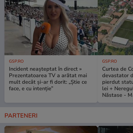
GSP.RO
GSP.RO
Incident neașteptat în direct »
Curtea de Co
Prezentatoarea TV a arătat mai
devastator 
mult decât și-ar fi dorit: „Știe ce
pierdut stat
face, e cu intenție”
lei + Neregu
Năstase - M
PARTENERI