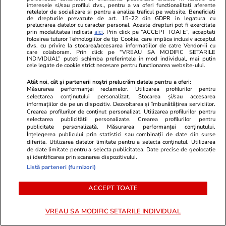
interesele si/sau profilul dvs., pentru a va oferi functionalitati aferente
retelelor de socializare si pentru a analiza traficul pe website. Beneficiati
de drepturile prevazute de art. 15-22 din GDPR in legatura cu
prelucrarea datelor cu caracter personal. Aceste drepturi pot fi exercitate
Politică
28 iul.
prin modalitatea indicata
aici
. Prin click pe “ACCEPT TOATE”, acceptati
folosirea tuturor Tehnologiilor de tip Cookie, care implica inclusiv acceptul
Exclusiv
dvs. cu privire la stocarea/accesarea informatiilor de catre Vendor-ii cu
Ilie Bolojan a vorbit într-o sală
care colaboram. Prin click pe “VREAU SA MODIFIC SETARILE
INDIVIDUAL” puteti schimba preferintele in mod individual, mai putin
aproape goală după ședința de
cele legate de cookie strict necesare pentru functionarea website-ului.
Guvern anunțată din scurt, în
care a aprobat deblocarea
Atât noi, cât și partenerii noștri prelucrăm datele pentru a oferi:
Măsurarea performanței reclamelor. Utilizarea profilurilor pentru
posturilor din sănătate | VIDEO
selectarea conținutului personalizat. Stocarea și/sau accesarea
informațiilor de pe un dispozitiv. Dezvoltarea și îmbunătățirea serviciilor.
Crearea profilurilor de conținut personalizat. Utilizarea profilurilor pentru
selectarea publicității personalizate. Crearea profilurilor pentru
publicitate personalizată. Măsurarea performanței conținutului.
Înțelegerea publicului prin statistici sau combinații de date din surse
PARTENERI
diferite. Utilizarea datelor limitate pentru a selecta conținutul. Utilizarea
de date limitate pentru a selecta publicitatea. Date precise de geolocație
și identificarea prin scanarea dispozitivului.
Listă parteneri (furnizori)
ACCEPT TOATE
VREAU SA MODIFIC SETARILE INDIVIDUAL