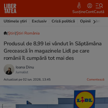
Susține
Cont
Caută
Ultimele știri
Exclusiv
Criză politică
Opinii
Intervi
|
Ştiri
|
Știri România
Produsul de 8,99 lei vândut în Săptămâna
Grecească în magazinele Lidl pe care
românii îl cumpără tot mai des
Ioana Dinu
Jurnalist
Actualizat pe 02 iun. 2026, 13:45
Comentează