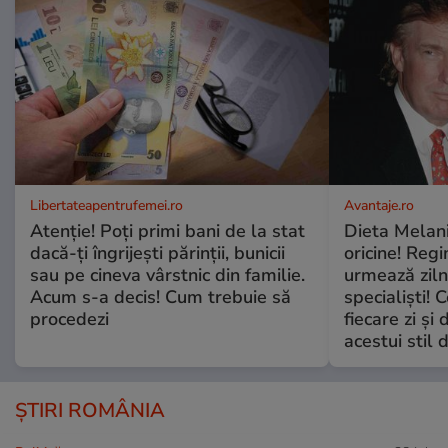
Libertateapentrufemei.ro
Avantaje.ro
Atenție! Poți primi bani de la stat
Dieta Melan
dacă-ți îngrijești părinții, bunicii
oricine! Regi
sau pe cineva vârstnic din familie.
urmează zilni
Acum s-a decis! Cum trebuie să
specialiști! 
procedezi
fiecare zi și 
acestui stil 
ȘTIRI ROMÂNIA