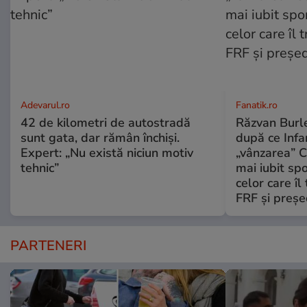
Adevarul.ro
Fanatik.ro
42 de kilometri de autostradă
Răzvan Burle
sunt gata, dar rămân închiși.
după ce Infa
Expert: „Nu există niciun motiv
„vânzarea” C
tehnic”
mai iubit sp
celor care îl
FRF şi preşe
PARTENERI