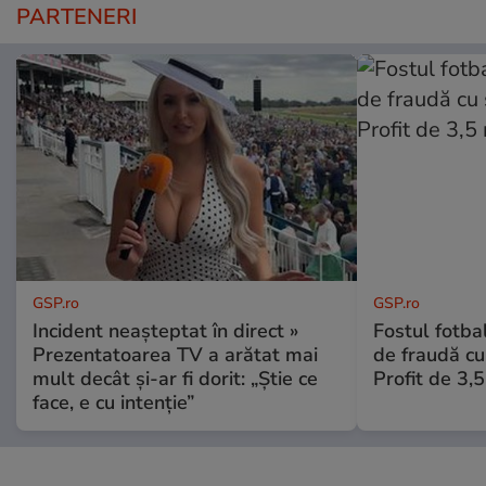
PARTENERI
GSP.ro
GSP.ro
Incident neașteptat în direct »
Fostul fotba
Prezentatoarea TV a arătat mai
de fraudă cu 
mult decât și-ar fi dorit: „Știe ce
Profit de 3,
face, e cu intenție”