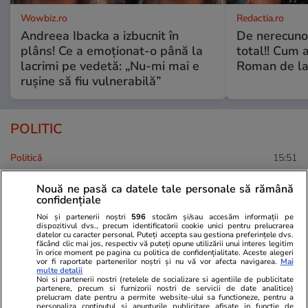
Wowbiz.ro
Redactia.ro
Andreea Ibacka a izbucnit în
De nerecunos
plâns! Ce a emoționat-o până la
total!! Cum 
lacrimi pe vedetă: „Nu-mi mai e
Roman de la 
rușine să fiu vulnerabilă”
POLITIC
Politică
15:51
Nouă ne pasă ca datele tale personale să rămână
Propunerile pentru noul guvern
confidențiale
făcute de Kelemen Hunor după
Noi și partenerii noștri
596
stocăm și/sau accesăm informații pe
discuția cu Sorin Grindeanu:
dispozitivul dvs., precum identificatorii cookie unici pentru prelucrarea
datelor cu caracter personal. Puteți accepta sau gestiona preferințele dvs.
„Sunt trei variante”
făcând clic mai jos, respectiv vă puteți opune utilizării unui interes legitim
în orice moment pe pagina cu politica de confidențialitate. Aceste alegeri
vor fi raportate partenerilor noștri și nu vă vor afecta navigarea.
Mai
multe detalii
Noi si partenerii nostri (retelele de socializare si agentiile de publicitate
partenere, precum si furnizorii nostri de servicii de date analitice)
prelucram date pentru a permite website-ului sa functioneze, pentru a
Politică
10:24
personaliza continutul si anunturile publicitare afisate in functie de