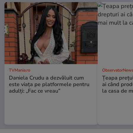
TVMania.ro
ObservatorNews
Daniela Crudu a dezvăluit cum
Țeapa prețulu
este viața pe platformele pentru
ai când prod
adulți: „Fac ce vreau”
la casa de m