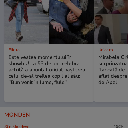
Elle.ro
Unica.ro
Este vestea momentului în
Mirabela Gră
showbiz! La 53 de ani, celebra
surprinzătoar
actriță a anunțat oficial nașterea
flancată de 
celui de-al treilea copil al său:
aflat despre
"Bun venit în lume, fiule"
de Apel
MONDEN
Stiri Mondene
16:05