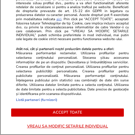
interesele si/sau profilul dvs., pentru a va oferi functionalitati aferente
retelelor de socializare si pentru a analiza traficul pe website. Beneficiati
Subvențiile partidelor politice în
de drepturile prevazute de art. 15-22 din GDPR in legatura cu
primele șase luni din 2026.
prelucrarea datelor cu caracter personal. Aceste drepturi pot fi exercitate
prin modalitatea indicata
aici
. Prin click pe “ACCEPT TOATE”, acceptati
Cheltuirea banilor s-a făcut tot
folosirea tuturor Tehnologiilor de tip Cookie, care implica inclusiv acceptul
dvs. cu privire la stocarea/accesarea informatiilor de catre Vendor-ii cu
fără transparență – analiză
care colaboram. Prin click pe “VREAU SA MODIFIC SETARILE
Expert Forum
INDIVIDUAL” puteti schimba preferintele in mod individual, mai putin
cele legate de cookie strict necesare pentru functionarea website-ului.
Atât noi, cât și partenerii noștri prelucrăm datele pentru a oferi:
Măsurarea performanței reclamelor. Utilizarea profilurilor pentru
selectarea conținutului personalizat. Stocarea și/sau accesarea
PARTENERI
informațiilor de pe un dispozitiv. Dezvoltarea și îmbunătățirea serviciilor.
Crearea profilurilor de conținut personalizat. Utilizarea profilurilor pentru
selectarea publicității personalizate. Crearea profilurilor pentru
publicitate personalizată. Măsurarea performanței conținutului.
Înțelegerea publicului prin statistici sau combinații de date din surse
diferite. Utilizarea datelor limitate pentru a selecta conținutul. Utilizarea
de date limitate pentru a selecta publicitatea. Date precise de geolocație
și identificarea prin scanarea dispozitivului.
Listă parteneri (furnizori)
ACCEPT TOATE
VREAU SA MODIFIC SETARILE INDIVIDUAL