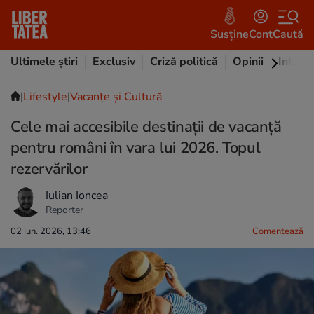
Susține
Cont
Caută
Ultimele știri
Exclusiv
Criză politică
Opinii
Intervi
|
Lifestyle
|
Vacanțe și Cultură
Cele mai accesibile destinații de vacanță
pentru români în vara lui 2026. Topul
rezervărilor
Iulian Ioncea
Reporter
02 iun. 2026, 13:46
Comentează