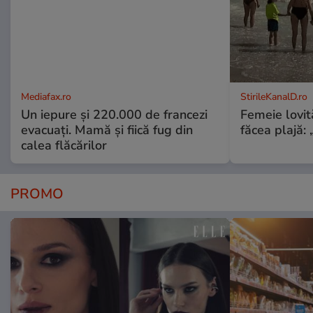
Mediafax.ro
StirileKanalD.ro
Un iepure și 220.000 de francezi
Femeie lovit
evacuați. Mamă și fiică fug din
făcea plajă: „
calea flăcărilor
PROMO