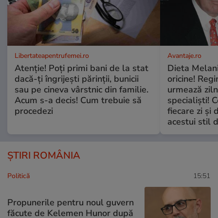
Libertateapentrufemei.ro
Avantaje.ro
Atenție! Poți primi bani de la stat
Dieta Melan
dacă-ți îngrijești părinții, bunicii
oricine! Regi
sau pe cineva vârstnic din familie.
urmează zilni
Acum s-a decis! Cum trebuie să
specialiști! 
procedezi
fiecare zi și 
acestui stil 
ȘTIRI ROMÂNIA
Politică
15:51
Propunerile pentru noul guvern
făcute de Kelemen Hunor după