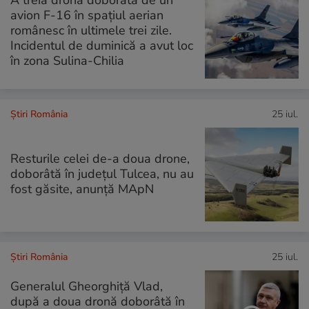
A treia dronă doborâtă de un
avion F-16 în spațiul aerian
românesc în ultimele trei zile.
Incidentul de duminică a avut loc
în zona Sulina-Chilia
Știri România
25 iul.
Resturile celei de-a doua drone,
doborâtă în județul Tulcea, nu au
fost găsite, anunță MApN
Știri România
25 iul.
Generalul Gheorghiță Vlad,
după a doua dronă doborâtă în