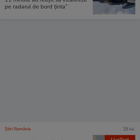
pe radarul de bord ţinta”
Știri România
25 iul.
LiveText