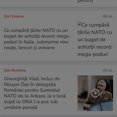
Știri Externe
06 iul.
Ce cumpără țările NATO cu un
buget de achiziții record: mega-
poduri în Italia, submarine nou-
nouțe, tancuri și avioane
Știri România
05 iul.
Gheorghiță Vlad, inclus de
Nicușor Dan în delegația
României pentru Summitul
NATO de la Ankara, la o lună
după ce DNA l-a pus sub
urmărire penală