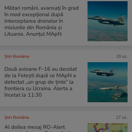
Militari români, avansați în grad
în mod excepțional după
interceptarea dronelor în
misiunile din România și
Lituania. Anunțul MApN
Știri România
29 iul.
Două avioane F-16 au decolat
de la Fetești după ce MApN a
detectat „un grup de ținte” la
frontiera cu Ucraina. Alerta a
încetat la 11:30
Știri România
27 iul.
Al doilea mesaj RO-Alert