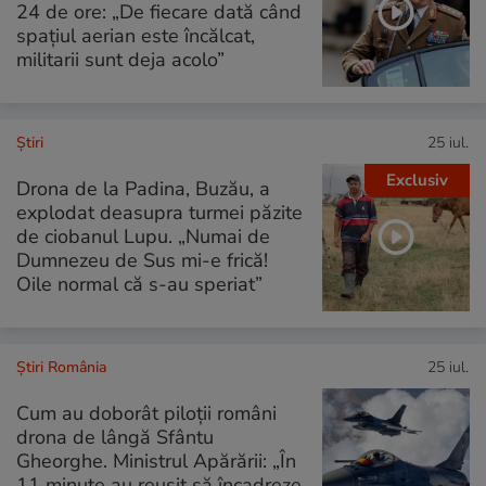
24 de ore: „De fiecare dată când
spațiul aerian este încălcat,
militarii sunt deja acolo”
Ştiri
25 iul.
Exclusiv
Drona de la Padina, Buzău, a
explodat deasupra turmei păzite
de ciobanul Lupu. „Numai de
Dumnezeu de Sus mi-e frică!
Oile normal că s-au speriat”
Știri România
25 iul.
Cum au doborât piloții români
drona de lângă Sfântu
Gheorghe. Ministrul Apărării: „În
11 minute au reuşit să încadreze