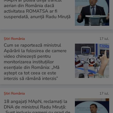
MApN ar putea dirija traficul
aerian din România dacă
activitatea ROMATSA ar fi
suspendată, anunță Radu Miruță
Știri România
17 iul.
Cum se raportează ministrul
Apărării la folosirea de camere
video chinezești pentru
monitorizarea instituțiilor
esențiale din România: „Mă
aștept ca tot ceea ce este
interzis să rămână interzis”
Știri România
17 iul.
18 angajați MApN, reclamați la
DNA de ministrul Radu Miruță:
„Sunt inclusiv oameni cu grad de