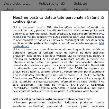
Despre Libertatea
Politica editorială
Subiecte
Echipa
Termeni și Conditii
Persoane
Publicitate
Abonamente
Sitemap
Nouă ne pasă ca datele tale personale să rămână
confidențiale
Politica de
Autori
confidențialitate
Noi și partenerii noștri
596
stocăm și/sau accesăm informații pe
dispozitivul dvs., precum identificatorii cookie unici pentru prelucrarea
datelor cu caracter personal. Puteți accepta sau gestiona preferințele dvs.
Ringier România
făcând clic mai jos, respectiv vă puteți opune utilizării unui interes legitim
în orice moment pe pagina cu politica de confidențialitate. Aceste alegeri
vor fi raportate partenerilor noștri și nu vă vor afecta navigarea.
Mai
Libertatea pentru
ELLE
Locuri de muncă
multe detalii
femei
Noi si partenerii nostri (retelele de socializare si agentiile de publicitate
Gazeta Sporturilor
Imobiliare.ro
partenere, precum si furnizorii nostri de servicii de date analitice)
Unica.ro
prelucram date pentru a permite website-ului sa functioneze, pentru a
Stiri mondene
Jobradar24
personaliza continutul si anunturile publicitare afisate in functie de
Program TV
Calculator sarcina
Imoradar24
interesele si/sau profilul dvs., pentru a va oferi functionalitati aferente
retelelor de socializare si pentru a analiza traficul pe website. Beneficiati
Avantaje
Ajută Copiii
Colecții Libertatea
de drepturile prevazute de art. 15-22 din GDPR in legatura cu
prelucrarea datelor cu caracter personal. Aceste drepturi pot fi exercitate
prin modalitatea indicata
aici
. Prin click pe “ACCEPT TOATE”, acceptati
Pariază responsabil! Decizia ONJN nr. 821/25.09.2025.
folosirea tuturor Tehnologiilor de tip Cookie, care implica inclusiv acceptul
dvs. cu privire la stocarea/accesarea informatiilor de catre Vendor-ii cu
Jocurile de noroc sunt interzise minorilor.
care colaboram. Prin click pe “VREAU SA MODIFIC SETARILE
INDIVIDUAL” puteti schimba preferintele in mod individual, mai putin
cele legate de cookie strict necesare pentru functionarea website-ului.
© 2026 Ringier Romania. Toate drepturile rezervate
Atât noi, cât și partenerii noștri prelucrăm datele pentru a oferi:
Măsurarea performanței reclamelor. Utilizarea profilurilor pentru
selectarea conținutului personalizat. Stocarea și/sau accesarea