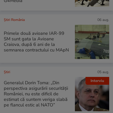
G4Media
Știri România
06 aug.
Primele două avioane IAR-99
SM sunt gata la Avioane
Craiova, după 6 ani de la
semnarea contractului cu MApN
Ştiri
05 aug.
Interviu
Generalul Dorin Toma: „Din
perspectiva asigurării securității
României, nu este dificil de
estimat că suntem veriga slabă
pe flancul estic al NATO”