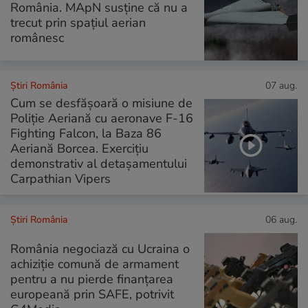
România. MApN susține că nu a
trecut prin spațiul aerian
românesc
Știri România
07 aug.
Cum se desfășoară o misiune de
Poliție Aeriană cu aeronave F-16
Fighting Falcon, la Baza 86
Aeriană Borcea. Exercițiu
demonstrativ al detașamentului
Carpathian Vipers
Știri România
06 aug.
România negociază cu Ucraina o
achiziție comună de armament
pentru a nu pierde finanțarea
europeană prin SAFE, potrivit