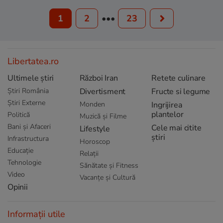
1
2
•••
23
Libertatea.ro
Ultimele știri
Război Iran
Retete culinare
Știri România
Divertisment
Fructe si legume
Știri Externe
Monden
Ingrijirea
plantelor
Politică
Muzică și Filme
Bani și Afaceri
Cele mai citite
Lifestyle
știri
Infrastructura
Horoscop
Educație
Relații
Tehnologie
Sănătate și Fitness
Video
Vacanțe și Cultură
Opinii
Informații utile