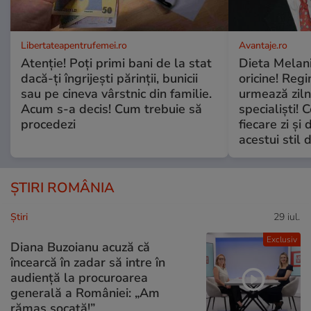
Libertateapentrufemei.ro
Avantaje.ro
Atenție! Poți primi bani de la stat
Dieta Melan
dacă-ți îngrijești părinții, bunicii
oricine! Regi
sau pe cineva vârstnic din familie.
urmează zilni
Acum s-a decis! Cum trebuie să
specialiști! 
procedezi
fiecare zi și 
acestui stil 
ȘTIRI ROMÂNIA
Ştiri
29 iul.
Exclusiv
Diana Buzoianu acuză că
încearcă în zadar să intre în
audiență la procuroarea
generală a României: „Am
rămas șocată!”