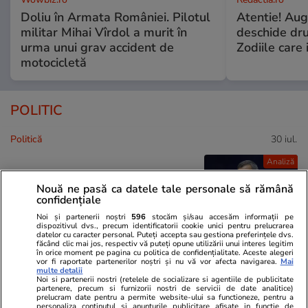
Doliu în Armata României. Pilotul
Atentie! Augu
militar Mihai Vîrdol a murit în
deschide dr
urma unui grav accident de
Zodiile care 
motocicletă
POLITIC
Politică
30 iul.
Analiză
Cum au ciopârțit aleșii noua
Nouă ne pasă ca datele tale personale să rămână
lege ANI. Ce a mai rămas din
confidențiale
transparența averilor
Noi și partenerii noștri
596
stocăm și/sau accesăm informații pe
politicienilor
dispozitivul dvs., precum identificatorii cookie unici pentru prelucrarea
datelor cu caracter personal. Puteți accepta sau gestiona preferințele dvs.
făcând clic mai jos, respectiv vă puteți opune utilizării unui interes legitim
în orice moment pe pagina cu politica de confidențialitate. Aceste alegeri
vor fi raportate partenerilor noștri și nu vă vor afecta navigarea.
Mai
multe detalii
Noi si partenerii nostri (retelele de socializare si agentiile de publicitate
Politică
30 iul.
partenere, precum si furnizorii nostri de servicii de date analitice)
prelucram date pentru a permite website-ului sa functioneze, pentru a
Caracatița cu iz penal din
Analiză
personaliza continutul si anunturile publicitare afisate in functie de