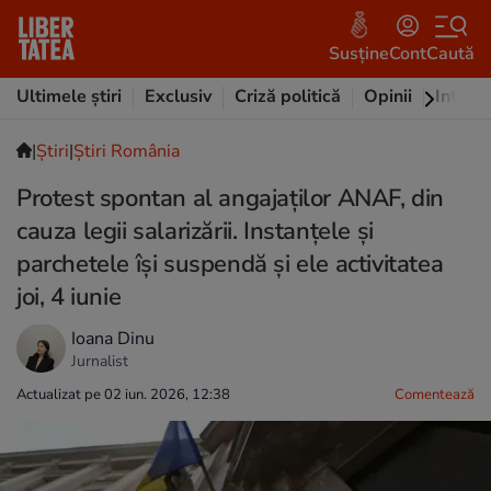
Susține
Cont
Caută
Ultimele știri
Exclusiv
Criză politică
Opinii
Intervi
|
Ştiri
|
Știri România
Protest spontan al angajaților ANAF, din
cauza legii salarizării. Instanțele și
parchetele își suspendă și ele activitatea
joi, 4 iunie
Ioana Dinu
Jurnalist
Actualizat pe 02 iun. 2026, 12:38
Comentează