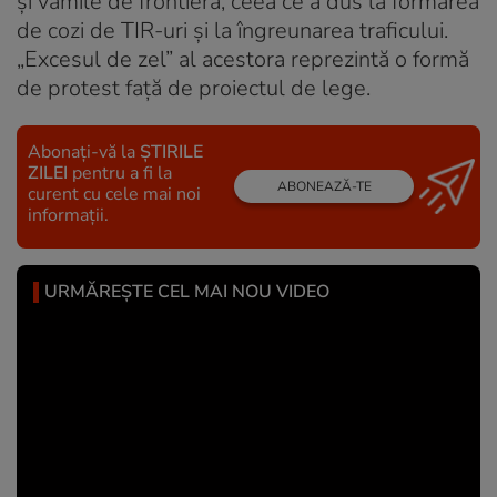
și vămile de frontieră, ceea ce a dus la formarea
de cozi de TIR-uri și la îngreunarea traficului.
„Excesul de zel” al acestora reprezintă o formă
de protest față de proiectul de lege.
Abonați-vă la
ȘTIRILE
ZILEI
pentru a fi la
ABONEAZĂ-TE
curent cu cele mai noi
informații.
URMĂREȘTE CEL MAI NOU VIDEO