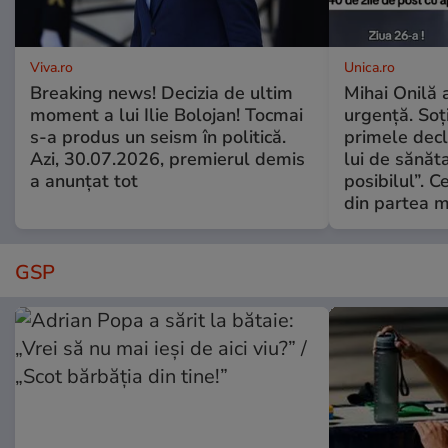
Viva.ro
Unica.ro
Breaking news! Decizia de ultim
Mihai Onilă 
moment a lui Ilie Bolojan! Tocmai
urgență. Soți
s-a produs un seism în politică.
primele decl
Azi, 30.07.2026, premierul demis
lui de sănăta
a anunțat tot
posibilul”. C
din partea m
GSP