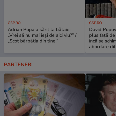
GSP.RO
GSP.RO
Adrian Popa a sărit la bătaie:
David Popovi
„Vrei să nu mai ieși de aici viu?” /
plus față de
„Scot bărbăția din tine!”
încă se schi
abordare dif
PARTENERI