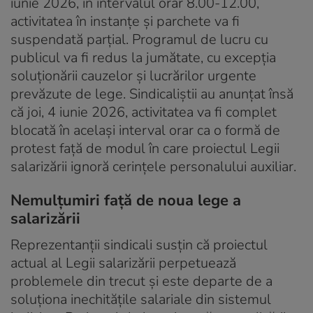
iunie 2026, în intervalul orar 8.00-12.00,
activitatea în instanțe și parchete va fi
suspendată parțial. Programul de lucru cu
publicul va fi redus la jumătate, cu excepția
soluționării cauzelor și lucrărilor urgente
prevăzute de lege. Sindicaliștii au anunțat însă
că joi, 4 iunie 2026, activitatea va fi complet
blocată în același interval orar ca o formă de
protest față de modul în care proiectul Legii
salarizării ignoră cerințele personalului auxiliar.
Nemulțumiri față de noua lege a
salarizării
Reprezentanții sindicali susțin că proiectul
actual al Legii salarizării perpetuează
problemele din trecut și este departe de a
soluționa inechitățile salariale din sistemul