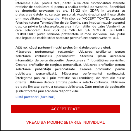
interesele si/sau profilul dvs., pentru a va oferi functionalitati aferente
Agricultură. Rapida răzgândire
retelelor de socializare si pentru a analiza traficul pe website. Beneficiati
a ministrului Tanczos Barna
de drepturile prevazute de art. 15-22 din GDPR in legatura cu
prelucrarea datelor cu caracter personal. Aceste drepturi pot fi exercitate
referitoare la suspendarea unor
prin modalitatea indicata
aici
. Prin click pe “ACCEPT TOATE”, acceptati
șefi de instituții cercetați de
folosirea tuturor Tehnologiilor de tip Cookie, care implica inclusiv acceptul
dvs. cu privire la stocarea/accesarea informatiilor de catre Vendor-ii cu
DNA
care colaboram. Prin click pe “VREAU SA MODIFIC SETARILE
INDIVIDUAL” puteti schimba preferintele in mod individual, mai putin
cele legate de cookie strict necesare pentru functionarea website-ului.
Atât noi, cât și partenerii noștri prelucrăm datele pentru a oferi:
PARTENERI
Măsurarea performanței reclamelor. Utilizarea profilurilor pentru
selectarea conținutului personalizat. Stocarea și/sau accesarea
informațiilor de pe un dispozitiv. Dezvoltarea și îmbunătățirea serviciilor.
Crearea profilurilor de conținut personalizat. Utilizarea profilurilor pentru
selectarea publicității personalizate. Crearea profilurilor pentru
publicitate personalizată. Măsurarea performanței conținutului.
Înțelegerea publicului prin statistici sau combinații de date din surse
diferite. Utilizarea datelor limitate pentru a selecta conținutul. Utilizarea
de date limitate pentru a selecta publicitatea. Date precise de geolocație
și identificarea prin scanarea dispozitivului.
Listă parteneri (furnizori)
ACCEPT TOATE
VREAU SA MODIFIC SETARILE INDIVIDUAL
ZiaruldeIasi.ro
Fanatik.ro