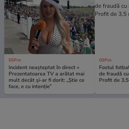
GSP.ro
GSP.ro
Incident neașteptat în direct »
Fostul fotba
Prezentatoarea TV a arătat mai
de fraudă cu 
mult decât și-ar fi dorit: „Știe ce
Profit de 3,
face, e cu intenție”