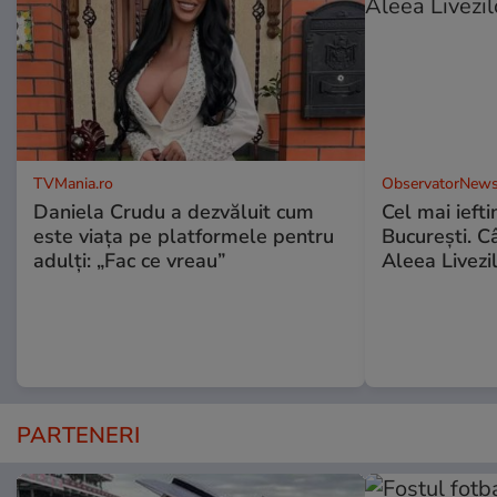
TVMania.ro
ObservatorNews
Daniela Crudu a dezvăluit cum
Cel mai ieft
este viața pe platformele pentru
Bucureşti. C
adulți: „Fac ce vreau”
Aleea Livezil
PARTENERI