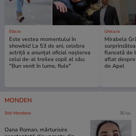
Elle.ro
Unica.ro
Este vestea momentului în
Mirabela Gră
showbiz! La 53 de ani, celebra
surprinzătoar
actriță a anunțat oficial nașterea
flancată de 
celui de-al treilea copil al său:
aflat despre
"Bun venit în lume, fiule"
de Apel
MONDEN
Stiri Mondene
30 iul.
Oana Roman, mărturisire