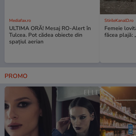
Mediafax.ro
StirileKanalD.ro
ULTIMA ORĂ! Mesaj RO-Alert în
Femeie lovit
Tulcea. Pot cădea obiecte din
făcea plajă: „
spațiul aerian
PROMO