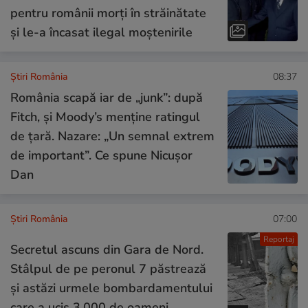
pentru românii morți în străinătate
și le-a încasat ilegal moștenirile
Știri România
08:37
România scapă iar de „junk”: după
Fitch, și Moody’s menține ratingul
de țară. Nazare: „Un semnal extrem
de important”. Ce spune Nicușor
Dan
Știri România
07:00
Reportaj
Secretul ascuns din Gara de Nord.
Stâlpul de pe peronul 7 păstrează
și astăzi urmele bombardamentului
care a ucis 3.000 de oameni