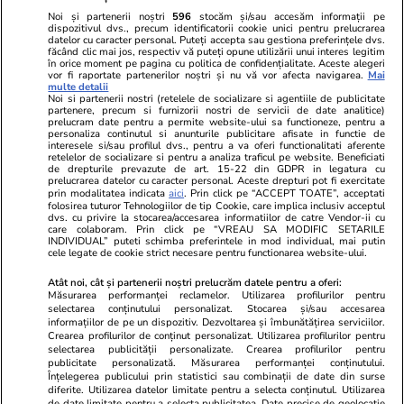
confidențialitate
Noi și partenerii noștri
596
stocăm și/sau accesăm informații pe
dispozitivul dvs., precum identificatorii cookie unici pentru prelucrarea
datelor cu caracter personal. Puteți accepta sau gestiona preferințele dvs.
Ringier România
făcând clic mai jos, respectiv vă puteți opune utilizării unui interes legitim
în orice moment pe pagina cu politica de confidențialitate. Aceste alegeri
vor fi raportate partenerilor noștri și nu vă vor afecta navigarea.
Mai
Libertatea pentru
ELLE
Locuri de muncă
multe detalii
femei
Noi si partenerii nostri (retelele de socializare si agentiile de publicitate
Gazeta Sporturilor
Imobiliare.ro
partenere, precum si furnizorii nostri de servicii de date analitice)
Unica.ro
prelucram date pentru a permite website-ului sa functioneze, pentru a
Stiri mondene
Jobradar24
personaliza continutul si anunturile publicitare afisate in functie de
Program TV
interesele si/sau profilul dvs., pentru a va oferi functionalitati aferente
Calculator sarcina
Imoradar24
retelelor de socializare si pentru a analiza traficul pe website. Beneficiati
Avantaje
Ajută Copiii
Colecții Libertatea
de drepturile prevazute de art. 15-22 din GDPR in legatura cu
prelucrarea datelor cu caracter personal. Aceste drepturi pot fi exercitate
prin modalitatea indicata
aici
. Prin click pe “ACCEPT TOATE”, acceptati
Pariază responsabil! Decizia ONJN nr. 821/25.09.2025.
folosirea tuturor Tehnologiilor de tip Cookie, care implica inclusiv acceptul
dvs. cu privire la stocarea/accesarea informatiilor de catre Vendor-ii cu
Jocurile de noroc sunt interzise minorilor.
care colaboram. Prin click pe “VREAU SA MODIFIC SETARILE
INDIVIDUAL” puteti schimba preferintele in mod individual, mai putin
cele legate de cookie strict necesare pentru functionarea website-ului.
© 2026 Ringier Romania. Toate drepturile rezervate
Atât noi, cât și partenerii noștri prelucrăm datele pentru a oferi:
Măsurarea performanței reclamelor. Utilizarea profilurilor pentru
selectarea conținutului personalizat. Stocarea și/sau accesarea
informațiilor de pe un dispozitiv. Dezvoltarea și îmbunătățirea serviciilor.
Crearea profilurilor de conținut personalizat. Utilizarea profilurilor pentru
Actualizare preferințe cookies
selectarea publicității personalizate. Crearea profilurilor pentru
publicitate personalizată. Măsurarea performanței conținutului.
Înțelegerea publicului prin statistici sau combinații de date din surse
diferite. Utilizarea datelor limitate pentru a selecta conținutul. Utilizarea
de date limitate pentru a selecta publicitatea. Date precise de geolocație