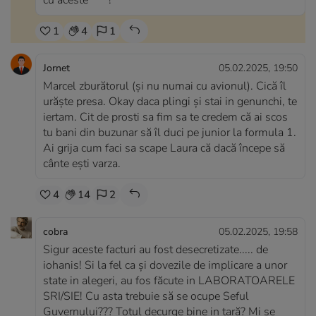
cu aceste *** !
1
4
1
Jornet
05.02.2025, 19:50
Marcel zburătorul (și nu numai cu avionul). Cică îl
urăște presa. Okay daca plingi și stai in genunchi, te
iertam. Cit de prosti sa fim sa te credem că ai scos
tu bani din buzunar să îl duci pe junior la formula 1.
Ai grija cum faci sa scape Laura că dacă începe să
cânte ești varza.
4
14
2
cobra
05.02.2025, 19:58
Sigur aceste facturi au fost desecretizate..... de
iohanis! Si la fel ca și dovezile de implicare a unor
state in alegeri, au fos făcute in LABORATOARELE
SRI/SIE! Cu asta trebuie să se ocupe Seful
Guvernului??? Totul decurge bine in țară? Mi se