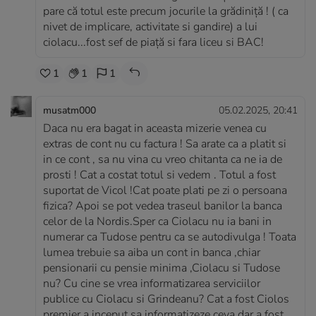
pare că totul este precum jocurile la grădiniță ! ( ca
nivet de implicare, activitate si gandire) a lui
ciolacu...fost sef de piață si fara liceu si BAC!
1
1
1
musatm000
05.02.2025, 20:41
Daca nu era bagat in aceasta mizerie venea cu
extras de cont nu cu factura ! Sa arate ca a platit si
in ce cont , sa nu vina cu vreo chitanta ca ne ia de
prosti ! Cat a costat totul si vedem . Totul a fost
suportat de Vicol !Cat poate plati pe zi o persoana
fizica? Apoi se pot vedea traseul banilor la banca
celor de la Nordis.Sper ca Ciolacu nu ia bani in
numerar ca Tudose pentru ca se autodivulga ! Toata
lumea trebuie sa aiba un cont in banca ,chiar
pensionarii cu pensie minima ,Ciolacu si Tudose
nu? Cu cine se vrea informatizarea serviciilor
publice cu Ciolacu si Grindeanu? Cat a fost Ciolos
premier a inceput sa informatizeze ceva dar a fost