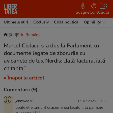
Susține
Cont
Caută
Ultimele știri
Exclusiv
Criză politică
Opinii
Intervi
|
Ştiri
|
Știri România
Marcel Ciolacu s-a dus la Parlament cu
documente legate de zborurile cu
avioanele de lux Nordis: „Iată factura, iată
chitanța”
« Înapoi la articol
Comentarii
(9)
johnwoo76
05.02.2025, 19:36
poate el e lamurit ci asemenea facaturi, la parmaie