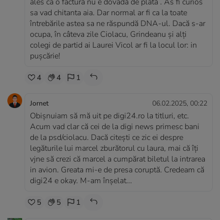
ales ca o factură nu e dovadă de plată . As fi curios
sa vad chitanta aia. Dar normal ar fi ca la toate
întrebările astea sa ne răspundă DNA-ul. Dacă s-ar
ocupa, în câteva zile Ciolacu, Grindeanu și alți
colegi de partid ai Laurei Vicol ar fi la locul lor: in
pușcărie!
4
4
1
Jornet
06.02.2025, 00:22
Obișnuiam să mă uit pe digi24.ro la titluri, etc.
Acum vad clar că cei de la digi news primesc bani
de la psd/ciolacu. Dacă citești ce zic ei despre
legăturile lui marcel zburătorul cu laura, mai că îți
vjne să crezi că marcel a cumpărat biletul la intrarea
in avion. Greata mi-e de presa coruptă. Credeam că
digi24 e okay. M-am înșelat...
5
5
1