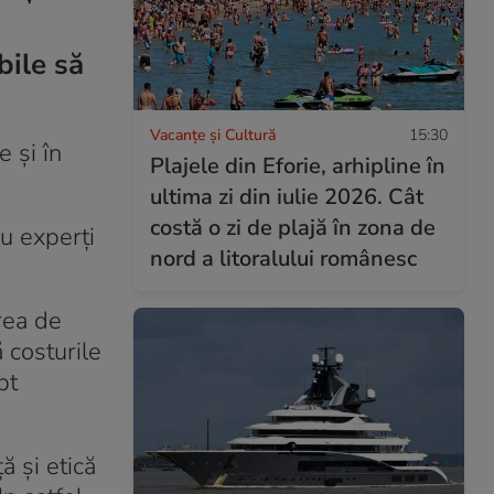
bile să
Vacanțe și Cultură
15:30
e și în
Plajele din Eforie, arhipline în
ultima zi din iulie 2026. Cât
costă o zi de plajă în zona de
u experți
nord a litoralului românesc
rea de
 costurile
pt
ă și etică