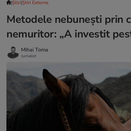
|
Ştiri
|
Știri Externe
Metodele nebunești prin c
nemuritor: „A investit pes
Mihai Toma
Jurnalist