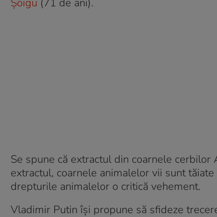
Șoigu
(71 de ani).
Se spune că extractul din coarnele cerbilor A
extractul, coarnele animalelor vii sunt tăiate 
drepturile animalelor o critică vehement.
Vladimir Putin își propune să sfideze trecer