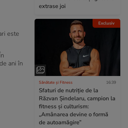
extrase joi
Exclusiv
ri este
În
de ani în
Sănătate și Fitness
16:39
Sfaturi de nutriție de la
Răzvan Șindelaru, campion la
fitness și culturism:
„Amânarea devine o formă
de autoamăgire”