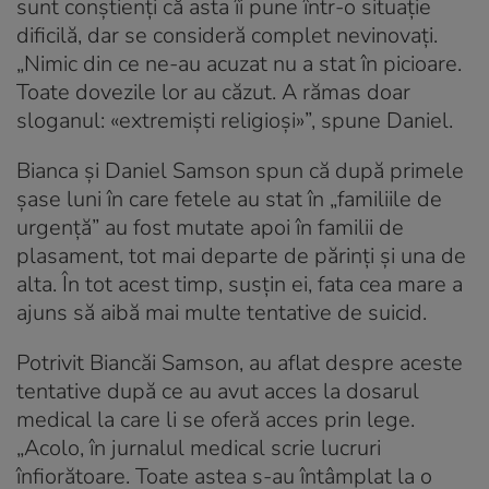
sunt conștienți că asta îi pune într-o situație
dificilă, dar se consideră complet nevinovați.
„Nimic din ce ne-au acuzat nu a stat în picioare.
Toate dovezile lor au căzut. A rămas doar
sloganul: «extremiști religioși»”, spune Daniel.
Bianca și Daniel Samson spun că după primele
șase luni în care fetele au stat în „familiile de
urgență” au fost mutate apoi în familii de
plasament, tot mai departe de părinți și una de
alta. În tot acest timp, susțin ei, fata cea mare a
ajuns să aibă mai multe tentative de suicid.
Potrivit Biancăi Samson, au aflat despre aceste
tentative după ce au avut acces la dosarul
medical la care li se oferă acces prin lege.
„Acolo, în jurnalul medical scrie lucruri
înfiorătoare. Toate astea s-au întâmplat la o