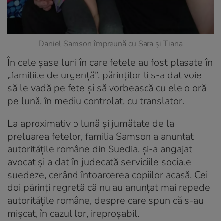
Daniel Samson împreună cu Sara și Tiana
În cele șase luni în care fetele au fost plasate în
„familiile de urgență”, părinților li s-a dat voie
să le vadă pe fete și să vorbească cu ele o oră
pe lună, în mediu controlat, cu translator.
La aproximativ o lună și jumătate de la
preluarea fetelor, familia Samson a anunțat
autoritățile române din Suedia, și-a angajat
avocat și a dat în judecată serviciile sociale
suedeze, cerând întoarcerea copiilor acasă. Cei
doi părinți regretă că nu au anunțat mai repede
autoritățile române, despre care spun că s-au
mișcat, în cazul lor, ireproșabil.