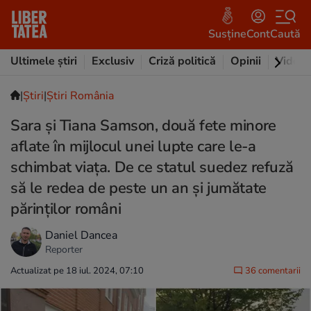
Susține
Cont
Caută
Ultimele știri
Exclusiv
Criză politică
Opinii
Video
|
Ştiri
|
Știri România
Sara și Tiana Samson, două fete minore
aflate în mijlocul unei lupte care le-a
schimbat viața. De ce statul suedez refuză
să le redea de peste un an și jumătate
părinților români
Daniel Dancea
Reporter
Actualizat pe 18 iul. 2024, 07:10
36 comentarii