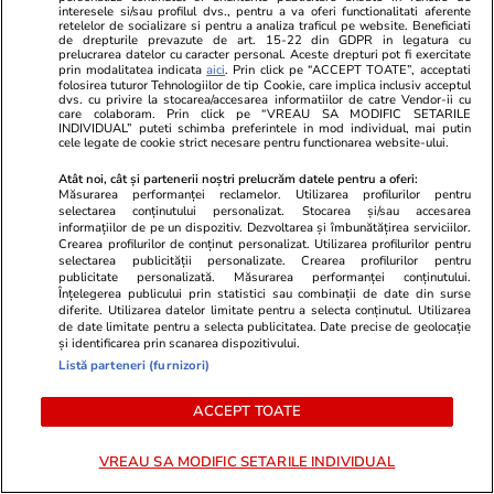
instant la un avocat și la autoritățile române din
interesele si/sau profilul dvs., pentru a va oferi functionalitati aferente
retelelor de socializare si pentru a analiza traficul pe website. Beneficiati
țara respectivă.
de drepturile prevazute de art. 15-22 din GDPR in legatura cu
prelucrarea datelor cu caracter personal. Aceste drepturi pot fi exercitate
prin modalitatea indicata
aici
. Prin click pe “ACCEPT TOATE”, acceptati
Cei doi părinți au văzut-o pe Sara ultima dată
folosirea tuturor Tehnologiilor de tip Cookie, care implica inclusiv acceptul
dvs. cu privire la stocarea/accesarea informatiilor de catre Vendor-ii cu
pe 27 aprilie 2024. Ar fi trebuit să o revadă pe
care colaboram. Prin click pe “VREAU SA MODIFIC SETARILE
INDIVIDUAL” puteti schimba preferintele in mod individual, mai putin
5 iunie, dar a fost mutată la o altă familie și
cele legate de cookie strict necesare pentru functionarea website-ului.
întâlnirea a fost anulată, fiind permis doar un
Atât noi, cât și partenerii noștri prelucrăm datele pentru a oferi:
apel video de o oră. Cu Tiana s-au întâlnit în 20
Măsurarea performanței reclamelor. Utilizarea profilurilor pentru
selectarea conținutului personalizat. Stocarea și/sau accesarea
iunie, iar următoarea întâlnire cu fetele nu a fost
informațiilor de pe un dispozitiv. Dezvoltarea și îmbunătățirea serviciilor.
Crearea profilurilor de conținut personalizat. Utilizarea profilurilor pentru
stabilită.
selectarea publicității personalizate. Crearea profilurilor pentru
publicitate personalizată. Măsurarea performanței conținutului.
Înțelegerea publicului prin statistici sau combinații de date din surse
În ultimul document transmis familiei Samson,
diferite. Utilizarea datelor limitate pentru a selecta conținutul. Utilizarea
de date limitate pentru a selecta publicitatea. Date precise de geolocație
cei doi părinți sunt anunțați că Sara a fost
și identificarea prin scanarea dispozitivului.
mutată pentru a șasea oară. De această dată,
Listă parteneri (furnizori)
fata a fost dusă într-un centru de psihiatrie
ACCEPT TOATE
pentru copii, unde costurile de cazare și
tratament sunt de peste 500 de euro pe zi și
VREAU SA MODIFIC SETARILE INDIVIDUAL
sunt suportate de statul suedez. Serviciile