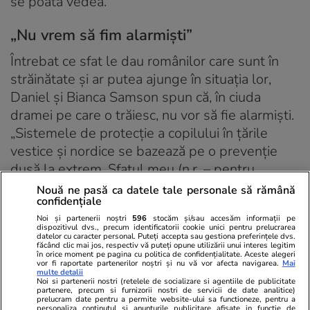
se poată vedea.
„Nu vrem să fim alarmiști”
Întrebat ce sfat le dau românilor care sunt în
străinătate și ar putea ajunge în situația lor,
Daniel și Bianca Samson spun că, în ciuda
dramei pe care o trăiesc, nu vor să fie alarmiști.
„Sistemele de protecție a copilului în țările
vestice și nordice se bazează pe o prevenție
dusă la extrem. Sfatul meu (n.r. – pentru
românii din străinătate): citiți foarte atent
Nouă ne pasă ca datele tale personale să rămână
confidențiale
semnele și dacă aveți semnale că s-ar putea
Noi și partenerii noștri
596
stocăm și/sau accesăm informații pe
produce ce s-a întâmplat la noi, plecați imediat.
dispozitivul dvs., precum identificatorii cookie unici pentru prelucrarea
datelor cu caracter personal. Puteți accepta sau gestiona preferințele dvs.
Mai bine să pleci câteva săptămâni în țară să
făcând clic mai jos, respectiv vă puteți opune utilizării unui interes legitim
în orice moment pe pagina cu politica de confidențialitate. Aceste alegeri
reglezi lucrurile decât să ajungi într-o situație
vor fi raportate partenerilor noștri și nu vă vor afecta navigarea.
Mai
multe detalii
de coșmar”, spune Daniel. Românul îi mai
Noi si partenerii nostri (retelele de socializare si agentiile de publicitate
partenere, precum si furnizorii nostri de servicii de date analitice)
îndeamnă pe cei ajunși în situația lui să apeleze
prelucram date pentru a permite website-ului sa functioneze, pentru a
personaliza continutul si anunturile publicitare afisate in functie de