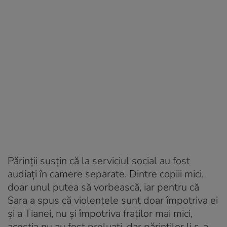
Părinții susțin că la serviciul social au fost
audiați în camere separate. Dintre copiii mici,
doar unul putea să vorbească, iar pentru că
Sara a spus că violențele sunt doar împotriva ei
și a Tianei, nu și împotriva fraților mai mici,
aceștia nu au fost preluați, dar părinților li s-a