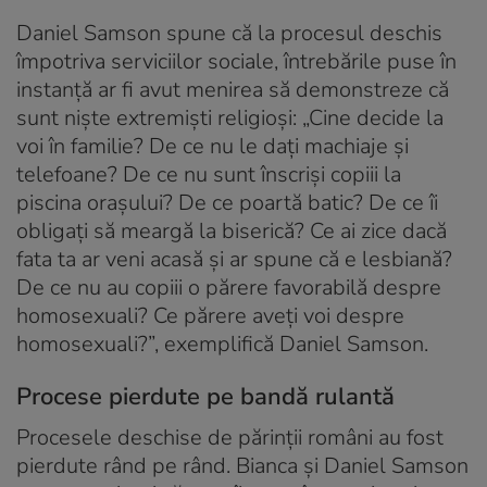
Daniel Samson spune că la procesul deschis
împotriva serviciilor sociale, întrebările puse în
instanță ar fi avut menirea să demonstreze că
sunt niște extremiști religioși: „Cine decide la
voi în familie? De ce nu le dați machiaje și
telefoane? De ce nu sunt înscriși copiii la
piscina orașului? De ce poartă batic? De ce îi
obligați să meargă la biserică? Ce ai zice dacă
fata ta ar veni acasă și ar spune că e lesbiană?
De ce nu au copiii o părere favorabilă despre
homosexuali? Ce părere aveți voi despre
homosexuali?”, exemplifică Daniel Samson.
Procese pierdute pe bandă rulantă
Procesele deschise de părinții români au fost
pierdute rând pe rând. Bianca și Daniel Samson