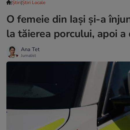
|
Ştiri
|
Știri Locale
O femeie din Iași și-a înju
la tăierea porcului, apoi 
Ana Tet
Jurnalist