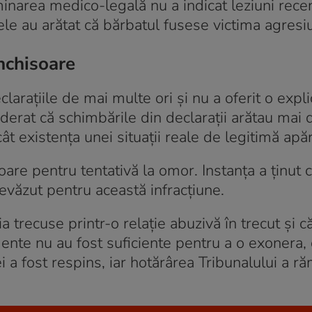
aminarea medico-legală nu a indicat leziuni rece
le au arătat că bărbatul fusese victima agresiu
nchisoare
larațiile de mai multe ori și nu a oferit o expli
siderat că schimbările din declarații arătau mai
t existența unei situații reale de legitimă apăr
are pentru tentativă la omor. Instanța a ținut 
evăzut pentru această infracțiune.
ia trecuse printr-o relație abuzivă în trecut și c
ente nu au fost suficiente pentru a o exonera,
i a fost respins, iar hotărârea Tribunalului a r