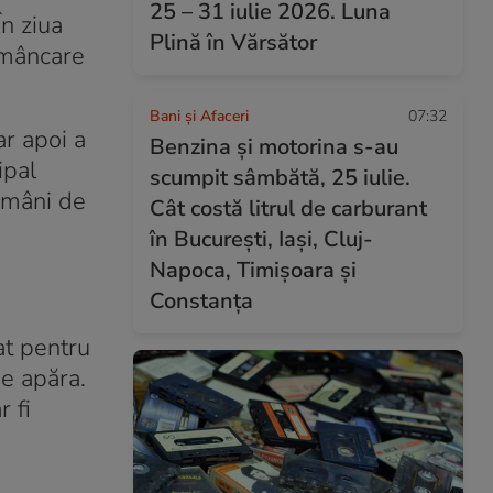
25 – 31 iulie 2026. Luna
În ziua
Plină în Vărsător
a mâncare
Bani și Afaceri
07:32
ar apoi a
Benzina și motorina s-au
ipal
scumpit sâmbătă, 25 iulie.
tămâni de
Cât costă litrul de carburant
în București, Iași, Cluj-
Napoca, Timișoara și
Constanța
cat pentru
se apăra.
 fi