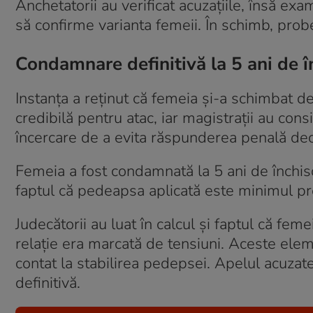
Anchetatorii au verificat acuzațiile, însă ex
să confirme varianta femeii. În schimb, probe
Condamnare definitivă la 5 ani de î
Instanța a reținut că femeia și-a schimbat dec
credibilă pentru atac, iar magistrații au con
încercare de a evita răspunderea penală decâ
Femeia a fost condamnată la 5 ani de închiso
faptul că pedeapsa aplicată este minimul pr
Judecătorii au luat în calcul și faptul că feme
relație era marcată de tensiuni. Aceste elem
contat la stabilirea pedepsei. Apelul acuzate
definitivă.