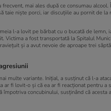
au frecvent, mai ales după ce consumau alcool. 
ă taie niște porci, iar discuțiile au pornit de l
meia l-a lovit pe bărbat cu o bucată de lemn, i
țit. Victima a fost transportată la Spitalul Munic
raviețuit și a avut nevoie de aproape trei săp
agresiunii
ai multe variante. Inițial, a susținut că l-a ata
 ar fi lovit-o și că ea ar fi reacționat pentru a 
 împotriva concubinului, susținând că acesta ar