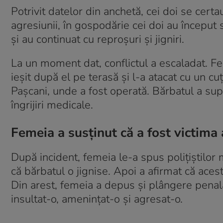
Potrivit datelor din anchetă, cei doi se cert
agresiunii, în gospodărie cei doi au început s
și au continuat cu reproșuri și jigniri.
La un moment dat, conflictul a escaladat. Fe
ieșit după el pe terasă și l-a atacat cu un cu
Pașcani, unde a fost operată. Bărbatul a sup
îngrijiri medicale.
Femeia a susținut că a fost victima 
După incident, femeia le-a spus polițiștilor m
că bărbatul o jignise. Apoi a afirmat că acesta
Din arest, femeia a depus și plângere penală
insultat-o, amenințat-o și agresat-o.