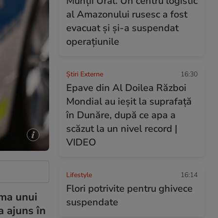
Munții Ural. Un centru logistic
al Amazonului rusesc a fost
evacuat și și-a suspendat
operațiunile
Știri Externe
16:30
Epave din Al Doilea Război
Mondial au ieșit la suprafață
în Dunăre, după ce apa a
scăzut la un nivel record |
VIDEO
Lifestyle
16:14
Flori potrivite pentru ghivece
rma unui
suspendate
a ajuns în