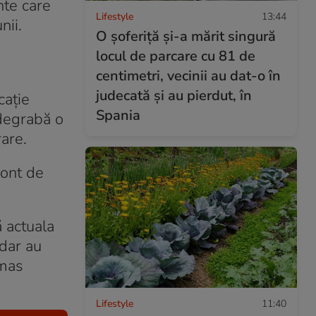
nte care
Lifestyle
13:44
nii.
O șoferiță și-a mărit singură
locul de parcare cu 81 de
centimetri, vecinii au dat-o în
judecată și au pierdut, în
cație
Spania
 degrabă o
are.
cont de
ă actuala
 dar au
ămas
Lifestyle
11:40