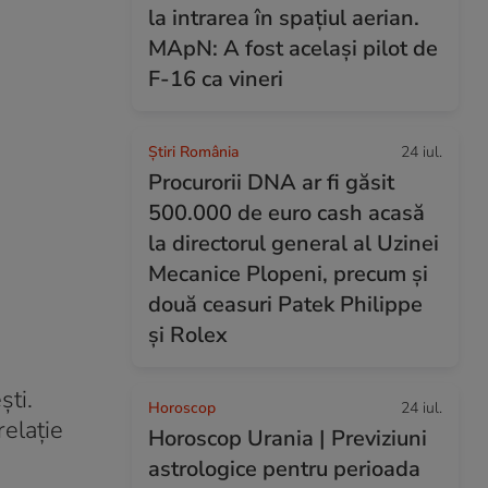
la intrarea în spațiul aerian.
MApN: A fost același pilot de
F-16 ca vineri
Știri România
24 iul.
Procurorii DNA ar fi găsit
500.000 de euro cash acasă
la directorul general al Uzinei
Mecanice Plopeni, precum și
două ceasuri Patek Philippe
și Rolex
ști.
Horoscop
24 iul.
relație
Horoscop Urania | Previziuni
astrologice pentru perioada