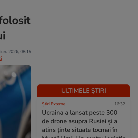
folosit
ui
 iun. 2026, 08:15
ă
ULTIMELE ȘTIRI
Știri Externe
16:32
Ucraina a lansat peste 300
de drone asupra Rusiei și a
atins ținte situate tocmai în