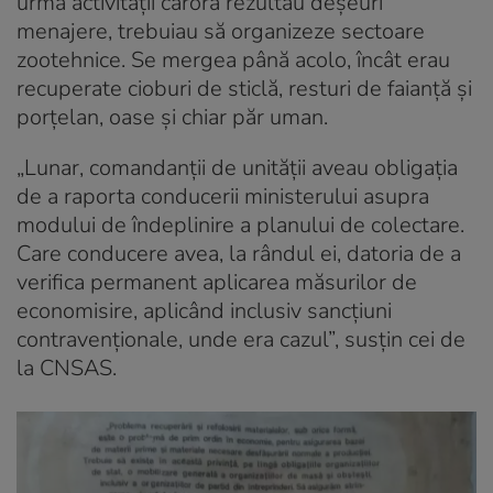
urma activităţii cărora rezultau deşeuri
menajere, trebuiau să organizeze sectoare
zootehnice. Se mergea până acolo, încât erau
recuperate cioburi de sticlă, resturi de faianţă şi
porţelan, oase şi chiar păr uman.
„Lunar, comandanţii de unităţii aveau obligaţia
de a raporta conducerii ministerului asupra
modului de îndeplinire a planului de colectare.
Care conducere avea, la rândul ei, datoria de a
verifica permanent aplicarea măsurilor de
economisire, aplicând inclusiv sancţiuni
contravenţionale, unde era cazul”, susțin cei de
la CNSAS.