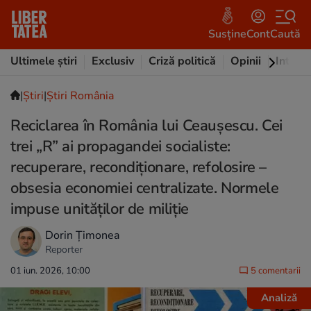
Susține
Cont
Caută
Ultimele știri
Exclusiv
Criză politică
Opinii
Intervi
|
Ştiri
|
Știri România
Reciclarea în România lui Ceaușescu. Cei
trei „R” ai propagandei socialiste:
recuperare, recondiționare, refolosire –
obsesia economiei centralizate. Normele
impuse unităților de miliție
Dorin Țimonea
Reporter
01 iun. 2026, 10:00
5 comentarii
Analiză