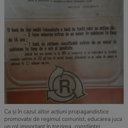
Ca şi în cazul altor acţiuni propagandistice
promovate de regimul comunist, educarea juca
un rol important în trezirea „conştiinţei