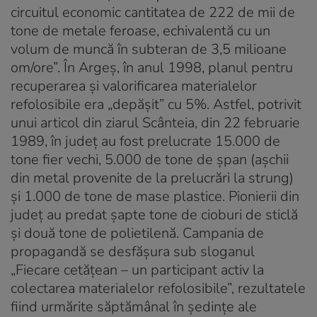
circuitul economic cantitatea de 222 de mii de
tone de metale feroase, echivalentă cu un
volum de muncă în subteran de 3,5 milioane
om/ore”. În Argeș, în anul 1998, planul pentru
recuperarea şi valorificarea materialelor
refolosibile era „depășit” cu 5%. Astfel, potrivit
unui articol din ziarul Scânteia, din 22 februarie
1989, în județ au fost prelucrate 15.000 de
tone fier vechi, 5.000 de tone de şpan (așchii
din metal provenite de la prelucrări la strung)
şi 1.000 de tone de mase plastice. Pionierii din
judeţ au predat şapte tone de cioburi de sticlă
şi două tone de polietilenă. Campania de
propagandă se desfășura sub sloganul
„Fiecare cetățean – un participant activ la
colectarea materialelor refolosibile”, rezultatele
fiind urmărite săptămânal în ședințe ale