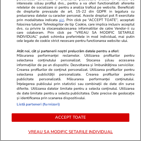
interesele si/sau profilul dvs., pentru a va oferi functionalitati aferente
retelelor de socializare si pentru a analiza traficul pe website. Beneficiati
de drepturile prevazute de art. 15-22 din GDPR in legatura cu
prelucrarea datelor cu caracter personal. Aceste drepturi pot fi exercitate
prin modalitatea indicata
aici
. Prin click pe “ACCEPT TOATE”, acceptati
folosirea tuturor Tehnologiilor de tip Cookie, care implica inclusiv acceptul
dvs. cu privire la stocarea/accesarea informatiilor de catre Vendor-ii cu
care colaboram. Prin click pe “VREAU SA MODIFIC SETARILE
INDIVIDUAL” puteti schimba preferintele in mod individual, mai putin
cele legate de cookie strict necesare pentru functionarea website-ului.
5 Știri by Libertatea- Monden: Bianca
Drăgușanu rupe tăcerea despre pensia
Atât noi, cât și partenerii noștri prelucrăm datele pentru a oferi:
Măsurarea performanței reclamelor. Utilizarea profilurilor pentru
alimentară pe care o primește de la Victor Slav/
selectarea conținutului personalizat. Stocarea și/sau accesarea
Imagini cu vila lui Dorian Popa după renovarea
informațiilor de pe un dispozitiv. Dezvoltarea și îmbunătățirea serviciilor.
completă
Crearea profilurilor de conținut personalizat. Utilizarea profilurilor pentru
selectarea publicității personalizate. Crearea profilurilor pentru
publicitate personalizată. Măsurarea performanței conținutului.
Înțelegerea publicului prin statistici sau combinații de date din surse
diferite. Utilizarea datelor limitate pentru a selecta conținutul. Utilizarea
de date limitate pentru a selecta publicitatea. Date precise de geolocație
Share
5 comentarii
și identificarea prin scanarea dispozitivului.
Listă parteneri (furnizori)
Abonați-vă la canalul Libertatea de WhatsApp pentru
ACCEPT TOATE
a fi la curent cu ultimele informații
VREAU SA MODIFIC SETARILE INDIVIDUAL