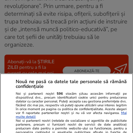
revoluţionare”. Prin urmare, pentru a fi
determinaţi să evite risipa, ofiţerii, subofiţerii şi
trupa trebuiau să treacă prin acţiuni de instruire
şi de „intensă muncă politico-educativă”, pe
care tot şefii de unităţi trebuiau să le
organizeze.
Abonați-vă la
ȘTIRILE
ZILEI
pentru a fi la
ABONEAZĂ-TE
curent cu cele mai noi
informații.
Nouă ne pasă ca datele tale personale să rămână
confidențiale
Noi și partenerii noștri
596
stocăm și/sau accesăm informații pe
dispozitivul dvs., precum identificatorii cookie unici pentru prelucrarea
URMĂREȘTE CEL MAI NOU VIDEO
datelor cu caracter personal. Puteți accepta sau gestiona preferințele dvs.
făcând clic mai jos, respectiv vă puteți opune utilizării unui interes legitim
în orice moment pe pagina cu politica de confidențialitate. Aceste alegeri
vor fi raportate partenerilor noștri și nu vă vor afecta navigarea.
Mai
multe detalii
Noi si partenerii nostri (retelele de socializare si agentiile de publicitate
partenere, precum si furnizorii nostri de servicii de date analitice)
prelucram date pentru a permite website-ului sa functioneze, pentru a
personaliza continutul si anunturile publicitare afisate in functie de