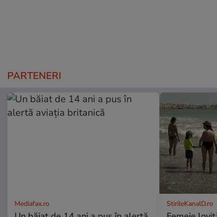
PARTENERI
Mediafax.ro
StirileKanalD.ro
Un băiat de 14 ani a pus în alertă
Femeie lovit