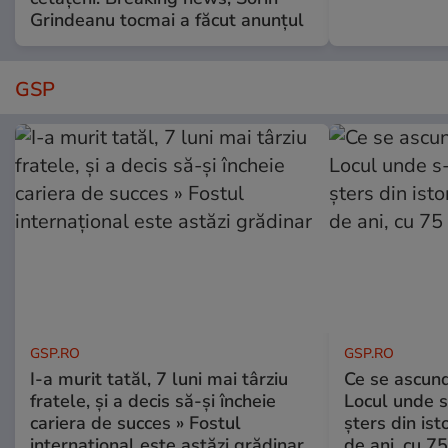
Grindeanu tocmai a făcut anunțul
GSP
GSP.RO
GSP.RO
I-a murit tatăl, 7 luni mai târziu
Ce se ascund
fratele, și a decis să-și încheie
Locul unde s-
cariera de succes » Fostul
șters din ist
internațional este astăzi grădinar
de ani, cu 7