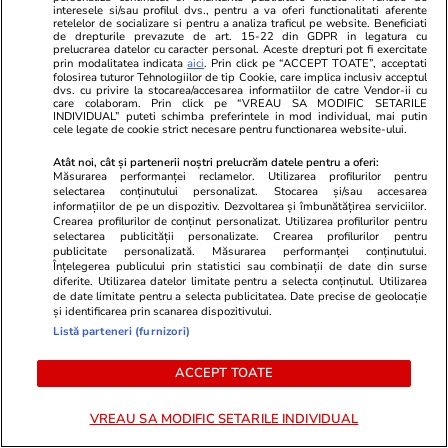
Proiect gigant la granița cu
Camping de l
interesele si/sau profilul dvs., pentru a va oferi functionalitati aferente
retelelor de socializare si pentru a analiza traficul pe website. Beneficiati
România: Serbia construiește
destinații cu
de drepturile prevazute de art. 15-22 din GDPR in legatura cu
prelucrarea datelor cu caracter personal. Aceste drepturi pot fi exercitate
autostrada A9 spre Timișoara și
direct la pla
prin modalitatea indicata
aici
. Prin click pe “ACCEPT TOATE”, acceptati
folosirea tuturor Tehnologiilor de tip Cookie, care implica inclusiv acceptul
un punct vamal comun la
dvs. cu privire la stocarea/accesarea informatiilor de catre Vendor-ii cu
care colaboram. Prin click pe “VREAU SA MODIFIC SETARILE
INDIVIDUAL” puteti schimba preferintele in mod individual, mai putin
Moravița
cele legate de cookie strict necesare pentru functionarea website-ului.
Atât noi, cât și partenerii noștri prelucrăm datele pentru a oferi:
Măsurarea performanței reclamelor. Utilizarea profilurilor pentru
selectarea conținutului personalizat. Stocarea și/sau accesarea
Horoscop
24 iul.
informațiilor de pe un dispozitiv. Dezvoltarea și îmbunătățirea serviciilor.
Crearea profilurilor de conținut personalizat. Utilizarea profilurilor pentru
Horoscop 25 iulie 2026.
selectarea publicității personalizate. Crearea profilurilor pentru
publicitate personalizată. Măsurarea performanței conținutului.
Balanțele pot descoperi că au
Înțelegerea publicului prin statistici sau combinații de date din surse
resurse nebănuite, când au
diferite. Utilizarea datelor limitate pentru a selecta conținutul. Utilizarea
de date limitate pentru a selecta publicitatea. Date precise de geolocație
impresia că nu vor mai scăpa de
și identificarea prin scanarea dispozitivului.
Listă parteneri (furnizori)
probleme
ACCEPT TOATE
Vacanțe și Cultură
24 iul.
VREAU SA MODIFIC SETARILE INDIVIDUAL