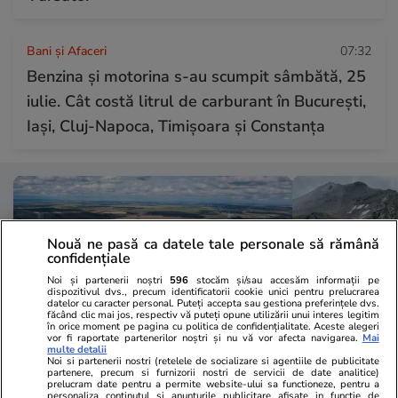
Bani și Afaceri
07:32
Benzina și motorina s-au scumpit sâmbătă, 25
iulie. Cât costă litrul de carburant în București,
Iași, Cluj-Napoca, Timișoara și Constanța
Nouă ne pasă ca datele tale personale să rămână
confidențiale
Noi și partenerii noștri
596
stocăm și/sau accesăm informații pe
dispozitivul dvs., precum identificatorii cookie unici pentru prelucrarea
datelor cu caracter personal. Puteți accepta sau gestiona preferințele dvs.
făcând clic mai jos, respectiv vă puteți opune utilizării unui interes legitim
în orice moment pe pagina cu politica de confidențialitate. Aceste alegeri
vor fi raportate partenerilor noștri și nu vă vor afecta navigarea.
Mai
multe detalii
Noi si partenerii nostri (retelele de socializare si agentiile de publicitate
partenere, precum si furnizorii nostri de servicii de date analitice)
Vacanțe și Cultură
20:08
Vacanțe și Cultu
prelucram date pentru a permite website-ului sa functioneze, pentru a
personaliza continutul si anunturile publicitare afisate in functie de