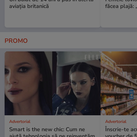
aviația britanică
făcea plajă: „
PROMO
Advertorial
Advertorial
Smart is the new chic: Cum ne
Înscrie-te ac
ajută tehnologia să ne reinventăm
voucher de 5