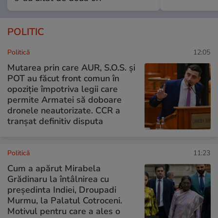
POLITIC
Politică
12:05
Mutarea prin care AUR, S.O.S. și
POT au făcut front comun în
opoziție împotriva legii care
permite Armatei să doboare
dronele neautorizate. CCR a
tranșat definitiv disputa
Politică
11:23
Cum a apărut Mirabela
Grădinaru la întâlnirea cu
președinta Indiei, Droupadi
Murmu, la Palatul Cotroceni.
Motivul pentru care a ales o