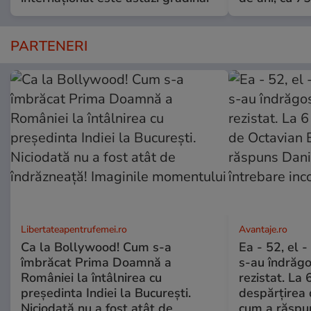
PARTENERI
Libertateapentrufemei.ro
Avantaje.ro
Ca la Bollywood! Cum s-a
Ea - 52, el 
îmbrăcat Prima Doamnă a
s-au îndrăgos
României la întâlnirea cu
rezistat. La 
președinta Indiei la București.
despărțirea 
Niciodată nu a fost atât de
cum a răspu