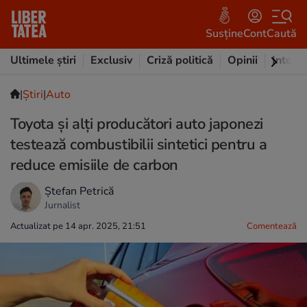
Susține
Cont
Caută
Ultimele știri
Exclusiv
Criză politică
Opinii
Intervi
|
Ştiri
|
Auto
Toyota și alți producători auto japonezi
testează combustibilii sintetici pentru a
reduce emisiile de carbon
Ștefan Petrică
Jurnalist
Actualizat pe 14 apr. 2025, 21:51
Comentează