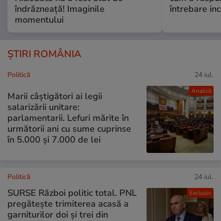
îndrăzneață! Imaginile
întrebare i
momentului
ȘTIRI ROMÂNIA
Politică
24 iul.
Analiză
Marii câștigători ai legii
salarizării unitare:
parlamentarii. Lefuri mărite în
următorii ani cu sume cuprinse
în 5.000 și 7.000 de lei
Politică
24 iul.
SURSE Război politic total. PNL
Exclusiv
pregătește trimiterea acasă a
garniturilor doi și trei din