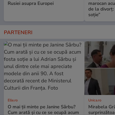
Rusiei asupra Europei
marocan acuz
de la divorț:
soție”
PARTENERI
Elle.ro
Unica.ro
O mai ții minte pe Janine Sârbu?
Mirabela Gră
Cum arată și cu ce se ocupă acum
surprinzătoar