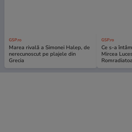
GSP.ro
GSP.ro
Marea rivală a Simonei Halep, de
Ce s-a întâmp
nerecunoscut pe plajele din
Mircea Luces
Grecia
Romradiatoa