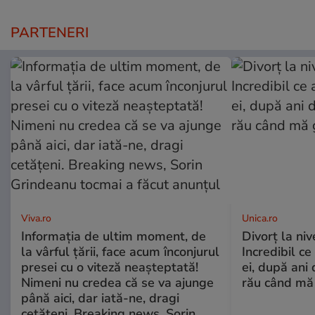
PARTENERI
Viva.ro
Unica.ro
Informația de ultim moment, de
Divorț la nive
la vârful țării, face acum înconjurul
Incredibil ce
presei cu o viteză neașteptată!
ei, după ani 
Nimeni nu credea că se va ajunge
rău când mă
până aici, dar iată-ne, dragi
cetățeni. Breaking news, Sorin