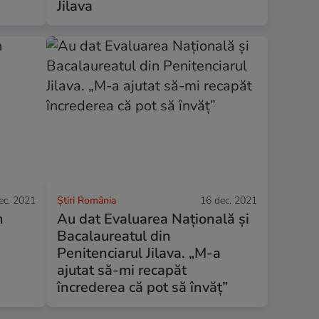
Jilava
ec. 2021
Știri România
16 dec. 2021
n
Au dat Evaluarea Națională și
Bacalaureatul din
Penitenciarul Jilava. „M-a
ajutat să-mi recapăt
încrederea că pot să învăț”