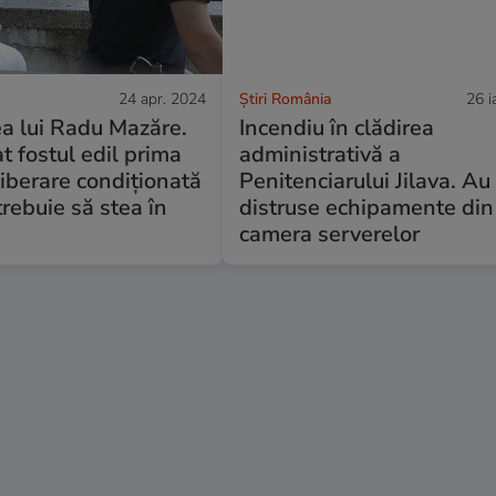
24 apr. 2024
Știri România
26 i
a lui Radu Mazăre.
Incendiu în clădirea
t fostul edil prima
administrativă a
liberare condiționată
Penitenciarului Jilava. Au
trebuie să stea în
distruse echipamente din
camera serverelor