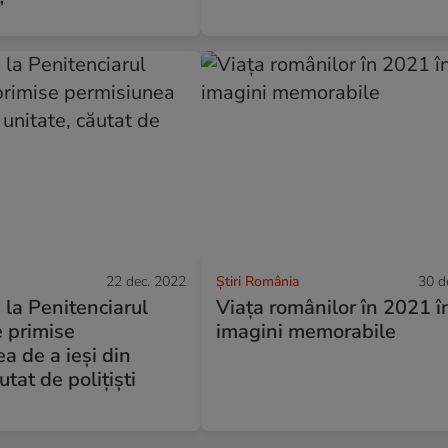
”
22 dec. 2022
Știri România
30 d
 la Penitenciarul
Viața românilor în 2021 î
e primise
imagini memorabile
a de a ieşi din
utat de polițiști