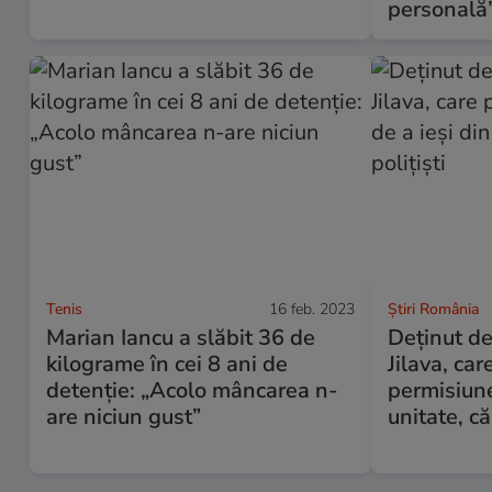
personală
Tenis
16 feb. 2023
Știri România
Marian Iancu a slăbit 36 de
Deţinut de
kilograme în cei 8 ani de
Jilava, car
detenție: „Acolo mâncarea n-
permisiune
are niciun gust”
unitate, că