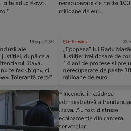
13 sept. 2024
Știri România
28 m
ncluzii ale
„Epopeea” lui Radu Mazăr
 justiției, după ce a
Justiție: trei dosare de cor
itenciarul Jilava.
14 ani de procese și preju
nu te fac «high», ci
nerecuperate de peste 1
ow». Toleranță zero!”
milioane de euro