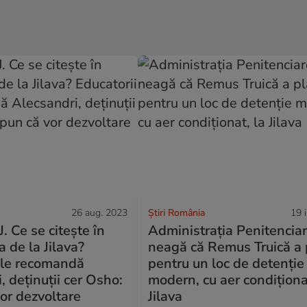
26 aug. 2023
Știri România
19 
 Ce se citește în
Administrația Penitenciar
a de la Jilava?
neagă că Remus Truică a p
 le recomandă
pentru un loc de detenţie
, deținuții cer Osho:
modern, cu aer condiționa
or dezvoltare
Jilava