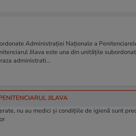
bordonate Administrației Naționale a Penitenciarelor
enitenciarul Jilava este una din unitățile subordona
raza administrati...
 PENITENCIARUL JILAVA