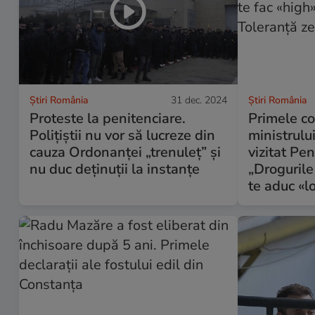
Știri România
31 dec. 2024
Știri România
Proteste la penitenciare.
Primele co
Polițiștii nu vor să lucreze din
ministrului
cauza Ordonanței „trenuleț” și
vizitat Pen
nu duc deținuții la instanțe
„Drogurile 
te aduc «l