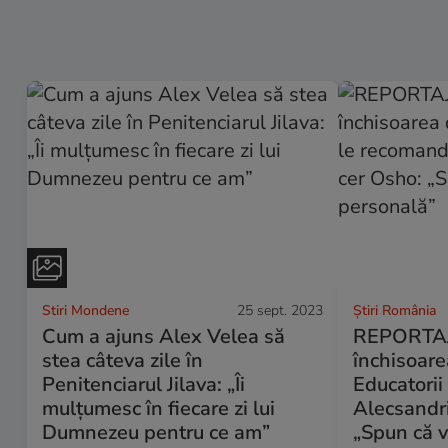
Stiri Mondene
25 sept. 2023
Știri România
Cum a ajuns Alex Velea să
REPORTAJ.
stea câteva zile în
închisoare
Penitenciarul Jilava: „Îi
Educatorii
mulțumesc în fiecare zi lui
Alecsandri
Dumnezeu pentru ce am”
„Spun că v