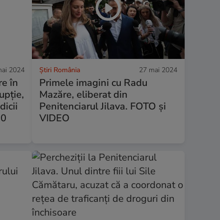
ai 2024
Știri România
27 mai 2024
e în
Primele imagini cu Radu
upție,
Mazăre, eliberat din
dicii
Penitenciarul Jilava. FOTO și
00
VIDEO