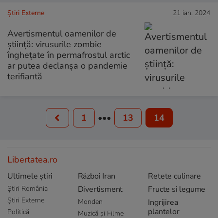
Știri Externe
21 ian. 2024
Avertismentul oamenilor de
ştiinţă: virusurile zombie
îngheţate în permafrostul arctic
ar putea declanşa o pandemie
terifiantă
1
•••
13
14
Libertatea.ro
Ultimele știri
Război Iran
Retete culinare
Știri România
Divertisment
Fructe si legume
Știri Externe
Monden
Ingrijirea
plantelor
Politică
Muzică și Filme