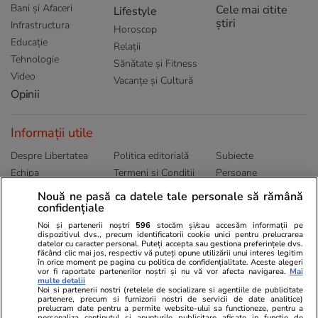
Bani și Afaceri
Cele mai citite
Lifestyle
știri
Infrastructura
Horoscop
Educație
Relații
Tehnologie
Sănătate și Fitness
Video
Vacanțe și Cultură
Opinii
Informații utile
Despre Libertatea
Politica editorială
Subiecte
Echipa
Termeni și Conditii
Persoane
Publicitate
Abonamente
Sitemap
Nouă ne pasă ca datele tale personale să rămână
confidențiale
Politica de
Autori
confidențialitate
Noi și partenerii noștri
596
stocăm și/sau accesăm informații pe
dispozitivul dvs., precum identificatorii cookie unici pentru prelucrarea
datelor cu caracter personal. Puteți accepta sau gestiona preferințele dvs.
Ringier România
făcând clic mai jos, respectiv vă puteți opune utilizării unui interes legitim
în orice moment pe pagina cu politica de confidențialitate. Aceste alegeri
vor fi raportate partenerilor noștri și nu vă vor afecta navigarea.
Mai
Libertatea pentru
ELLE
Locuri de muncă
multe detalii
femei
Noi si partenerii nostri (retelele de socializare si agentiile de publicitate
Gazeta Sporturilor
Imobiliare.ro
partenere, precum si furnizorii nostri de servicii de date analitice)
Unica.ro
prelucram date pentru a permite website-ului sa functioneze, pentru a
Stiri mondene
Jobradar24
personaliza continutul si anunturile publicitare afisate in functie de