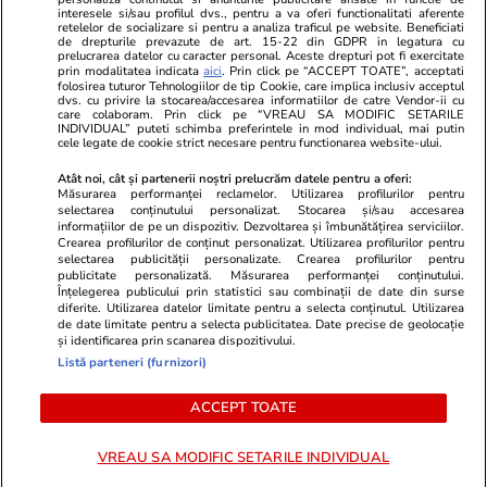
Program TV
Calculator sarcina
Imoradar24
interesele si/sau profilul dvs., pentru a va oferi functionalitati aferente
retelelor de socializare si pentru a analiza traficul pe website. Beneficiati
Avantaje
Ajută Copiii
Colecții Libertatea
de drepturile prevazute de art. 15-22 din GDPR in legatura cu
prelucrarea datelor cu caracter personal. Aceste drepturi pot fi exercitate
prin modalitatea indicata
aici
. Prin click pe “ACCEPT TOATE”, acceptati
Pariază responsabil! Decizia ONJN nr. 821/25.09.2025.
folosirea tuturor Tehnologiilor de tip Cookie, care implica inclusiv acceptul
dvs. cu privire la stocarea/accesarea informatiilor de catre Vendor-ii cu
Jocurile de noroc sunt interzise minorilor.
care colaboram. Prin click pe “VREAU SA MODIFIC SETARILE
INDIVIDUAL” puteti schimba preferintele in mod individual, mai putin
cele legate de cookie strict necesare pentru functionarea website-ului.
© 2026 Ringier Romania. Toate drepturile rezervate
Atât noi, cât și partenerii noștri prelucrăm datele pentru a oferi:
Măsurarea performanței reclamelor. Utilizarea profilurilor pentru
selectarea conținutului personalizat. Stocarea și/sau accesarea
informațiilor de pe un dispozitiv. Dezvoltarea și îmbunătățirea serviciilor.
Crearea profilurilor de conținut personalizat. Utilizarea profilurilor pentru
Actualizare preferințe cookies
selectarea publicității personalizate. Crearea profilurilor pentru
publicitate personalizată. Măsurarea performanței conținutului.
Înțelegerea publicului prin statistici sau combinații de date din surse
diferite. Utilizarea datelor limitate pentru a selecta conținutul. Utilizarea
de date limitate pentru a selecta publicitatea. Date precise de geolocație
și identificarea prin scanarea dispozitivului.
Listă parteneri (furnizori)
ACCEPT TOATE
VREAU SA MODIFIC SETARILE INDIVIDUAL