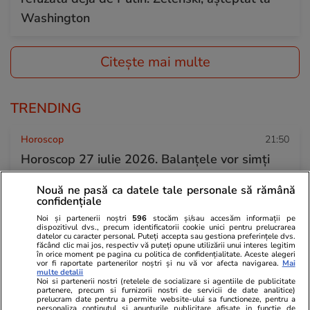
Washington
Citește mai multe
TRENDING
Horoscop
21:50
Horoscop 27 iulie 2026. Balanțele vor simți
nevoia să scoată la lumină talente și înzestrări
Nouă ne pasă ca datele tale personale să rămână
pe care le folosesc rar sau deloc
confidențiale
Noi și partenerii noștri
596
stocăm și/sau accesăm informații pe
dispozitivul dvs., precum identificatorii cookie unici pentru prelucrarea
datelor cu caracter personal. Puteți accepta sau gestiona preferințele dvs.
Știri România
16:00
făcând clic mai jos, respectiv vă puteți opune utilizării unui interes legitim
în orice moment pe pagina cu politica de confidențialitate. Aceste alegeri
Român întors acasă după 25 de ani în
vor fi raportate partenerilor noștri și nu vă vor afecta navigarea.
Mai
multe detalii
Germania: „Și urzica e mai faină aici decât
Noi si partenerii nostri (retelele de socializare si agentiile de publicitate
partenere, precum si furnizorii nostri de servicii de date analitice)
trandafirii dincolo”
prelucram date pentru a permite website-ului sa functioneze, pentru a
personaliza continutul si anunturile publicitare afisate in functie de