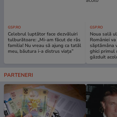
GSP.RO
GSP.RO
Celebrul luptător face dezvăluiri
Noua sală u
tulburătoare: „Mi-am făcut de râs
României va 
familia! Nu vreau să ajung ca tatăl
săptămâna vi
meu, băutura i-a distrus viața”
ghici primul 
găzduit acol
PARTENERI