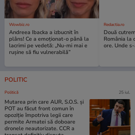
Wowbiz.ro
Redactia.ro
Andreea Ibacka a izbucnit în
Două cutrem
plâns! Ce a emoționat-o până la
România la d
lacrimi pe vedetă: „Nu-mi mai e
ore. Unde s
rușine să fiu vulnerabilă”
POLITIC
Politică
25 iul.
Mutarea prin care AUR, S.O.S. și
POT au făcut front comun în
opoziție împotriva legii care
permite Armatei să doboare
dronele neautorizate. CCR a