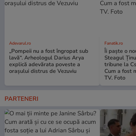
Adevarul.ro
Fanatik.ro
„Pompeii nu a fost îngropat sub
Îi paște o no
lavă“. Arheologul Darius Arya
Steagul Ținut
explică adevărata poveste a
tribune la C
orașului distrus de Vezuviu
Cum a fost 
TV. Foto
PARTENERI