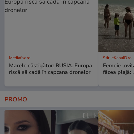
Mediafax.ro
StirileKanalD.ro
Marele câștigător: RUSIA. Europa
Femeie lovit
riscă să cadă în capcana dronelor
făcea plajă: „
PROMO