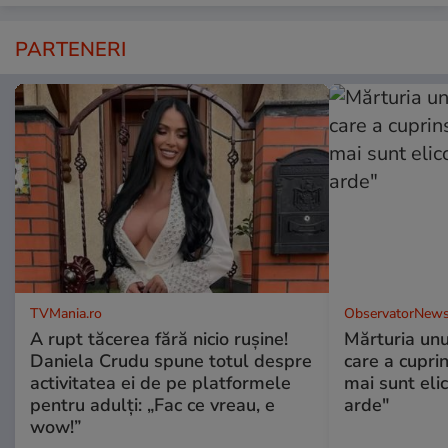
PARTENERI
TVMania.ro
ObservatorNews
A rupt tăcerea fără nicio rușine!
Mărturia unu
Daniela Crudu spune totul despre
care a cupri
activitatea ei de pe platformele
mai sunt eli
pentru adulți: „Fac ce vreau, e
arde"
wow!”