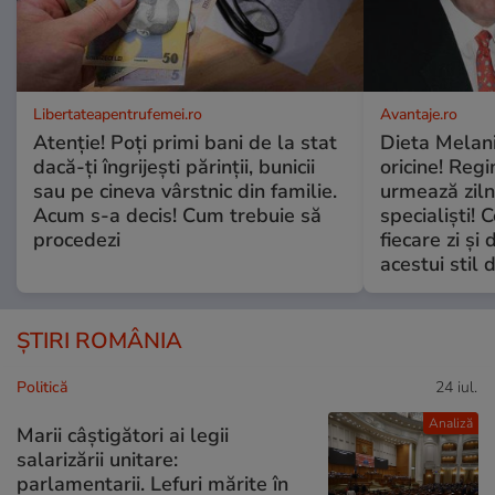
Libertateapentrufemei.ro
Avantaje.ro
Atenție! Poți primi bani de la stat
Dieta Melan
dacă-ți îngrijești părinții, bunicii
oricine! Regi
sau pe cineva vârstnic din familie.
urmează zilni
Acum s-a decis! Cum trebuie să
specialiști! 
procedezi
fiecare zi și 
acestui stil 
ȘTIRI ROMÂNIA
Politică
24 iul.
Analiză
Marii câștigători ai legii
salarizării unitare:
parlamentarii. Lefuri mărite în