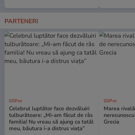
PARTENERI
GSP.ro
GSP.ro
Celebrul luptător face dezvăluiri
Marea rivală
tulburătoare: „Mi-am făcut de râs
nerecunoscut
familia! Nu vreau să ajung ca tatăl
Grecia
meu, băutura i-a distrus viața”