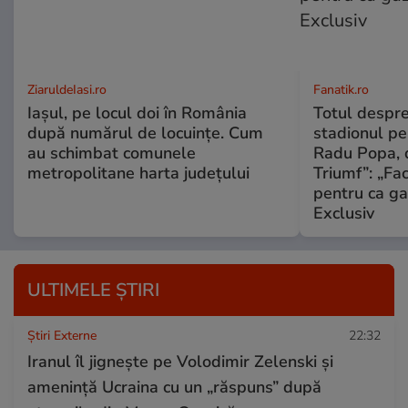
ZiaruldeIasi.ro
Fanatik.ro
Iașul, pe locul doi în România
Totul despr
după numărul de locuințe. Cum
stadionul pe
au schimbat comunele
Radu Popa, d
metropolitane harta județului
Triumf”: „Fa
pentru ca ga
Exclusiv
ULTIMELE ȘTIRI
Știri Externe
22:32
Iranul îl jignește pe Volodimir Zelenski și
amenință Ucraina cu un „răspuns” după