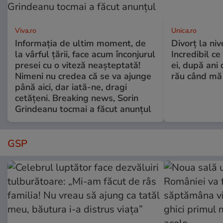
Viva.ro
Unica.ro
Informația de ultim moment, de
Divorț la nive
la vârful țării, face acum înconjurul
Incredibil ce
presei cu o viteză neașteptată!
ei, după ani 
Nimeni nu credea că se va ajunge
rău când mă
până aici, dar iată-ne, dragi
cetățeni. Breaking news, Sorin
Grindeanu tocmai a făcut anunțul
GSP