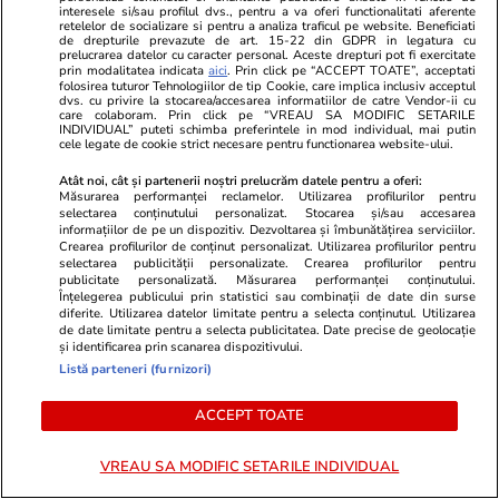
interesele si/sau profilul dvs., pentru a va oferi functionalitati aferente
retelelor de socializare si pentru a analiza traficul pe website. Beneficiati
de drepturile prevazute de art. 15-22 din GDPR in legatura cu
Știri România
12:08
prelucrarea datelor cu caracter personal. Aceste drepturi pot fi exercitate
prin modalitatea indicata
aici
. Prin click pe “ACCEPT TOATE”, acceptati
Ploi torențiale, grindină și vijelii în 21 de
folosirea tuturor Tehnologiilor de tip Cookie, care implica inclusiv acceptul
dvs. cu privire la stocarea/accesarea informatiilor de catre Vendor-ii cu
județe. Harta zonelor vizate luni de avertizarea
care colaboram. Prin click pe “VREAU SA MODIFIC SETARILE
INDIVIDUAL” puteti schimba preferintele in mod individual, mai putin
meteo ANM cod galben
cele legate de cookie strict necesare pentru functionarea website-ului.
Atât noi, cât și partenerii noștri prelucrăm datele pentru a oferi:
Măsurarea performanței reclamelor. Utilizarea profilurilor pentru
selectarea conținutului personalizat. Stocarea și/sau accesarea
Ştiri
26 iul. 2021
informațiilor de pe un dispozitiv. Dezvoltarea și îmbunătățirea serviciilor.
Ce nu trebuie să faci de Sfântul Pantelimon
Crearea profilurilor de conținut personalizat. Utilizarea profilurilor pentru
selectarea publicității personalizate. Crearea profilurilor pentru
publicitate personalizată. Măsurarea performanței conținutului.
Înțelegerea publicului prin statistici sau combinații de date din surse
diferite. Utilizarea datelor limitate pentru a selecta conținutul. Utilizarea
Știri România
18:49
de date limitate pentru a selecta publicitatea. Date precise de geolocație
Rezultatele Loto 6/49 din 26 iulie 2026.
și identificarea prin scanarea dispozitivului.
Listă parteneri (furnizori)
Numerele câștigătoare extrase duminică
ACCEPT TOATE
VREAU SA MODIFIC SETARILE INDIVIDUAL