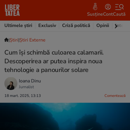
Susține
Cont
Caută
Ultimele știri
Exclusiv
Criză politică
Opinii
Intervi
|
Ştiri
|
Știri Externe
Cum își schimbă culoarea calamarii.
Descoperirea ar putea inspira noua
tehnologie a panourilor solare
Ioana Dinu
Jurnalist
18 mart. 2025, 13:13
Comentează