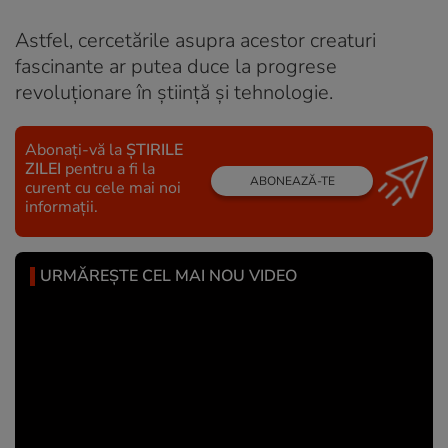
Astfel, cercetările asupra acestor creaturi
fascinante ar putea duce la progrese
revoluționare în știință și tehnologie.
Abonați-vă la
ȘTIRILE
ZILEI
pentru a fi la
ABONEAZĂ-TE
curent cu cele mai noi
informații.
URMĂREȘTE CEL MAI NOU VIDEO